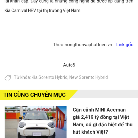
lái khẩn cấp. Đây cũng là những công nghệ đã được áp dụng trên
Kia Carnival HEV tại thị trường Việt Nam.
Theo nongthonvaphattrien.vn -
Link gốc
Auto5
Từ khóa:
Kia Sorento Hybrid
,
New Sorento Hybrid
TIN CÙNG CHUYÊN MỤC
Cận cảnh MINI Aceman
giá 2,419 tỷ đồng tại Việt
Nam, có gì đặc biệt để thu
hút khách Việt?