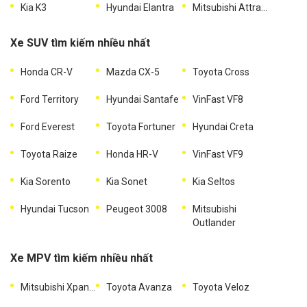
Kia K3
Hyundai Elantra
Mitsubishi Attrage
Xe SUV tìm kiếm nhiều nhất
Honda CR-V
Mazda CX-5
Toyota Cross
Ford Territory
Hyundai Santafe
VinFast VF8
Ford Everest
Toyota Fortuner
Hyundai Creta
Toyota Raize
Honda HR-V
VinFast VF9
Kia Sorento
Kia Sonet
Kia Seltos
Hyundai Tucson
Peugeot 3008
Mitsubishi
Outlander
Xe MPV tìm kiếm nhiều nhất
Mitsubishi Xpander
Toyota Avanza
Toyota Veloz