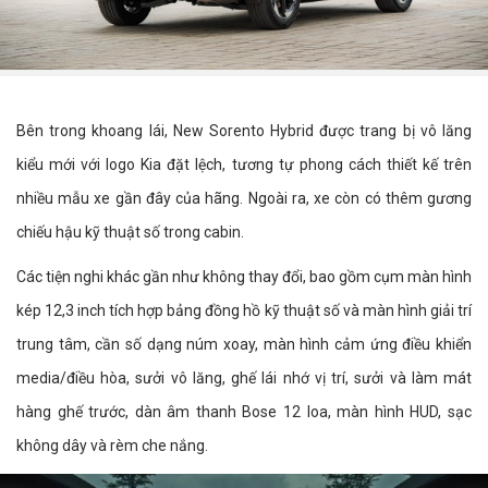
Bên trong khoang lái, New Sorento Hybrid được trang bị vô lăng
kiểu mới với logo Kia đặt lệch, tương tự phong cách thiết kế trên
nhiều mẫu xe gần đây của hãng. Ngoài ra, xe còn có thêm gương
chiếu hậu kỹ thuật số trong cabin.
Các tiện nghi khác gần như không thay đổi, bao gồm cụm màn hình
kép 12,3 inch tích hợp bảng đồng hồ kỹ thuật số và màn hình giải trí
trung tâm, cần số dạng núm xoay, màn hình cảm ứng điều khiển
media/điều hòa, sưởi vô lăng, ghế lái nhớ vị trí, sưởi và làm mát
hàng ghế trước, dàn âm thanh Bose 12 loa, màn hình HUD, sạc
không dây và rèm che nắng.