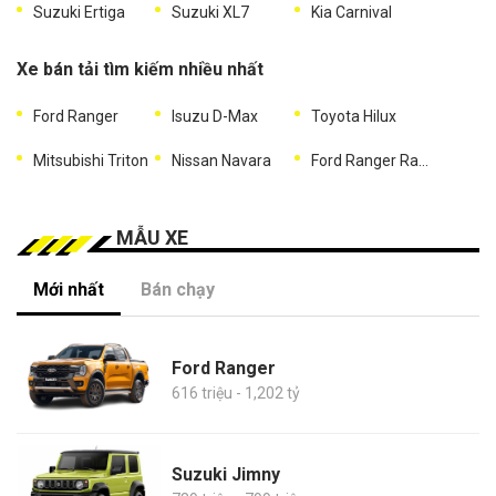
Suzuki Ertiga
Suzuki XL7
Kia Carnival
Xe bán tải tìm kiếm nhiều nhất
Ford Ranger
Isuzu D-Max
Toyota Hilux
Mitsubishi Triton
Nissan Navara
Ford Ranger Raptor
MẪU XE
Mới nhất
Bán chạy
Ford Ranger
616 triệu - 1,202 tỷ
Suzuki Jimny