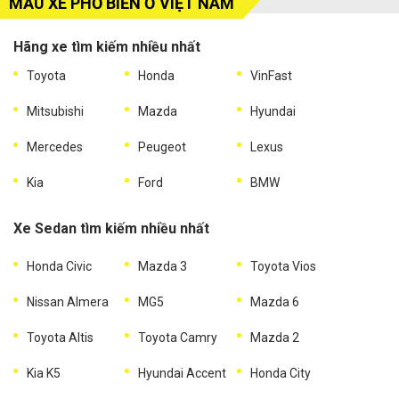
MẪU XE PHỔ BIẾN Ở VIỆT NAM
Hãng xe tìm kiếm nhiều nhất
Toyota
Honda
VinFast
Mitsubishi
Mazda
Hyundai
Mercedes
Peugeot
Lexus
Kia
Ford
BMW
Xe Sedan tìm kiếm nhiều nhất
Honda Civic
Mazda 3
Toyota Vios
Nissan Almera
MG5
Mazda 6
Toyota Altis
Toyota Camry
Mazda 2
Kia K5
Hyundai Accent
Honda City