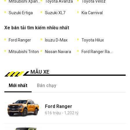
Mitsubishi Xpander
Toyota Avanza
Toyota Veloz
Suzuki Ertiga
Suzuki XL7
Kia Carnival
Xe bán tải tìm kiếm nhiều nhất
Ford Ranger
Isuzu D-Max
Toyota Hilux
Mitsubishi Triton
Nissan Navara
Ford Ranger Raptor
MẪU XE
Mới nhất
Bán chạy
Ford Ranger
616 triệu - 1,202 tỷ