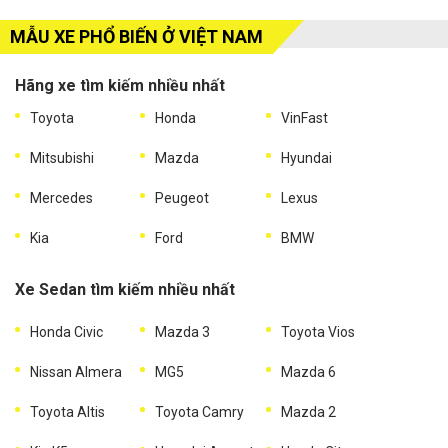
MẪU XE PHỔ BIẾN Ở VIỆT NAM
Hãng xe tìm kiếm nhiều nhất
Toyota
Honda
VinFast
Mitsubishi
Mazda
Hyundai
Mercedes
Peugeot
Lexus
Kia
Ford
BMW
Xe Sedan tìm kiếm nhiều nhất
Honda Civic
Mazda 3
Toyota Vios
Nissan Almera
MG5
Mazda 6
Toyota Altis
Toyota Camry
Mazda 2