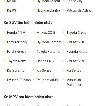
Kia K5
Hyundai Accent
Honda City
Kia K3
Hyundai Elantra
Mitsubishi Attrage
Xe SUV tìm kiếm nhiều nhất
Honda CR-V
Mazda CX-5
Toyota Cross
Ford Territory
Hyundai Santafe
VinFast VF8
Ford Everest
Toyota Fortuner
Hyundai Creta
Toyota Raize
Honda HR-V
VinFast VF9
Kia Sorento
Kia Sonet
Kia Seltos
Hyundai Tucson
Peugeot 3008
Mitsubishi
Outlander
Xe MPV tìm kiếm nhiều nhất