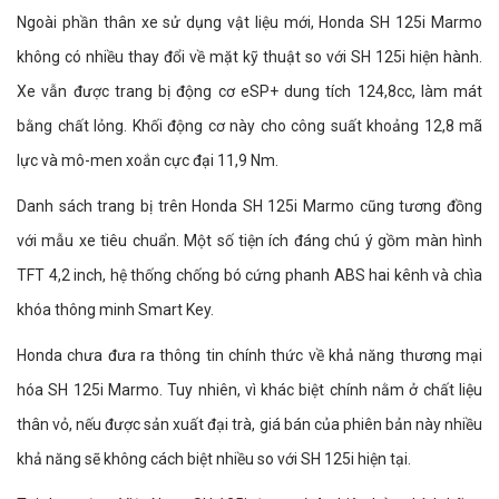
Ngoài phần thân xe sử dụng vật liệu mới, Honda SH 125i Marmo
không có nhiều thay đổi về mặt kỹ thuật so với SH 125i hiện hành.
Xe vẫn được trang bị động cơ eSP+ dung tích 124,8cc, làm mát
bằng chất lỏng. Khối động cơ này cho công suất khoảng 12,8 mã
lực và mô-men xoắn cực đại 11,9 Nm.
Danh sách trang bị trên Honda SH 125i Marmo cũng tương đồng
với mẫu xe tiêu chuẩn. Một số tiện ích đáng chú ý gồm màn hình
TFT 4,2 inch, hệ thống chống bó cứng phanh ABS hai kênh và chìa
khóa thông minh Smart Key.
Honda chưa đưa ra thông tin chính thức về khả năng thương mại
hóa SH 125i Marmo. Tuy nhiên, vì khác biệt chính nằm ở chất liệu
thân vỏ, nếu được sản xuất đại trà, giá bán của phiên bản này nhiều
khả năng sẽ không cách biệt nhiều so với SH 125i hiện tại.