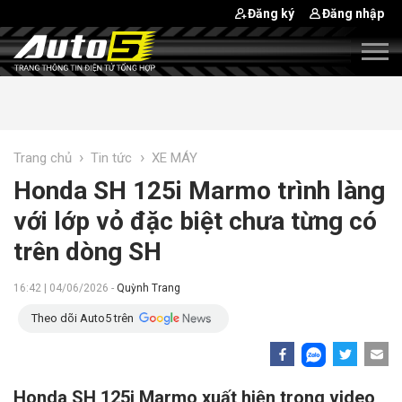
Đăng ký
Đăng nhập
›
›
Trang chủ
Tin tức
XE MÁY
Honda SH 125i Marmo trình làng
với lớp vỏ đặc biệt chưa từng có
trên dòng SH
16:42 | 04/06/2026 -
Quỳnh Trang
Theo dõi Auto5 trên
Honda SH 125i Marmo xuất hiện trong video