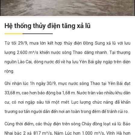
Hệ thống thủy điện tăng xả lũ
Từ tối 29/9, mưa lớn kết hợp thủy điện Đồng Sung xả lũ với lưu
lượng 2.600 m³/s khiến nước sông Thao dâng nhanh. Tại thượng
nguồn Lào Cai, dòng nước đổ về hạ lưu Yên Bái gây ngập trên diện
rộng.
Ghi nhận lúc 1h ngày 30/9, mực nước sông Thao tại Yên Bái đạt
33,68 m, cao hơn báo động ba 1,68 m. Nước tràn vào nhiều khu dân
cư, có nơi ngập sâu tới một mét. Lực lượng chức năng đã khẩn
trương sơ tán người dân đến nơi an toàn trong đêm để tránh rủi ro.
Cùng thời điểm, các thủy điện trên sông Chảy đồng loạt xả lũ: Bảo
Nhai bậc 2 xả 817 m³/s, Nậm Lúc hơn 1.000 m³/s, Vĩnh Hà hơn