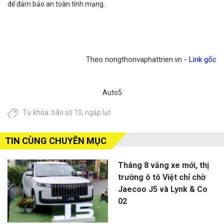
để đảm bảo an toàn tính mạng.
Theo nongthonvaphattrien.vn -
Link gốc
Auto5
Từ khóa:
bão số 10
,
ngập lụt
TIN CÙNG CHUYÊN MỤC
Tháng 8 vắng xe mới, thị
trường ô tô Việt chỉ chờ
Jaecoo J5 và Lynk & Co
02