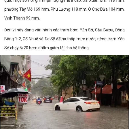
qua, một số nơi ghi nhận lượng mưa cao: xã Xuân Mai 198 mm,
phường Tây Mỗ 169 mm, Phú Lương 118 mm, Ô Chợ Dừa 104 mm,
Vĩnh Thanh 99 mm.
Đơn vị này đang vận hành các trạm bơm Yên Sở, Cầu Bươu, Đồng
Bông 1-2, Cổ Nhuế và Đa Sỹ để hạ thấp mực nước; riêng trạm Yên
Sở chạy 5/20 bơm nhằm giảm tải cho hệ thống.