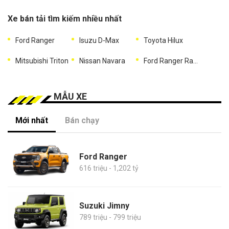
Xe bán tải tìm kiếm nhiều nhất
Ford Ranger
Isuzu D-Max
Toyota Hilux
Mitsubishi Triton
Nissan Navara
Ford Ranger Raptor
MẪU XE
Mới nhất
Bán chạy
Ford Ranger
616 triệu - 1,202 tỷ
Suzuki Jimny
789 triệu - 799 triệu