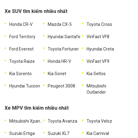
Xe SUV tìm kiếm nhiều nhất
Honda CR-V
Mazda CX-5
Toyota Cross
Ford Territory
Hyundai Santafe
VinFast VF8
Ford Everest
Toyota Fortuner
Hyundai Creta
Toyota Raize
Honda HR-V
VinFast VF9
Kia Sorento
Kia Sonet
Kia Seltos
Hyundai Tucson
Peugeot 3008
Mitsubishi
Outlander
Xe MPV tìm kiếm nhiều nhất
Mitsubishi Xpander
Toyota Avanza
Toyota Veloz
Suzuki Ertiga
Suzuki XL7
Kia Carnival