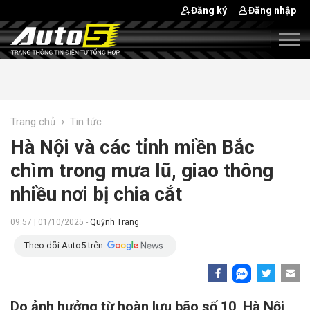
Đăng ký
Đăng nhập
›
Trang chủ
Tin tức
Hà Nội và các tỉnh miền Bắc
chìm trong mưa lũ, giao thông
nhiều nơi bị chia cắt
09:57 | 01/10/2025 -
Quỳnh Trang
Theo dõi Auto5 trên
Do ảnh hưởng từ hoàn lưu bão số 10, Hà Nội