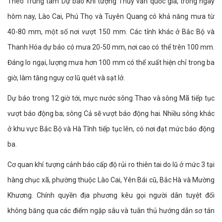
Theo Trung tâm Dự báo Khí tượng Thủy văn quốc gia, trong ngày
hôm nay, Lào Cai, Phú Thọ và Tuyên Quang có khả năng mưa từ
40-80 mm, một số nơi vượt 150 mm. Các tỉnh khác ở Bắc Bộ và
Thanh Hóa dự báo có mưa 20-50 mm, nơi cao có thể trên 100 mm.
Đáng lo ngại, lượng mưa hơn 100 mm có thể xuất hiện chỉ trong ba
giờ, làm tăng nguy cơ lũ quét và sạt lở.
Dự báo trong 12 giờ tới, mực nước sông Thao và sông Mã tiếp tục
vượt báo động ba; sông Cả sẽ vượt báo động hai. Nhiều sông khác
ở khu vực Bắc Bộ và Hà Tĩnh tiếp tục lên, có nơi đạt mức báo động
ba.
Cơ quan khí tượng cảnh báo cấp độ rủi ro thiên tai do lũ ở mức 3 tại
hàng chục xã, phường thuộc Lào Cai, Yên Bái cũ, Bắc Hà và Mường
Khương. Chính quyền địa phương kêu gọi người dân tuyệt đối
không băng qua các điểm ngập sâu và tuân thủ hướng dẫn sơ tán