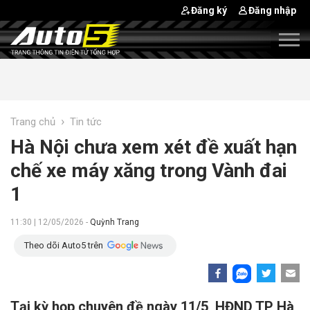
Đăng ký
Đăng nhập
›
Trang chủ
Tin tức
Hà Nội chưa xem xét đề xuất hạn
chế xe máy xăng trong Vành đai
1
11:30 | 12/05/2026 -
Quỳnh Trang
Theo dõi Auto5 trên
Tại kỳ họp chuyên đề ngày 11/5, HĐND TP Hà