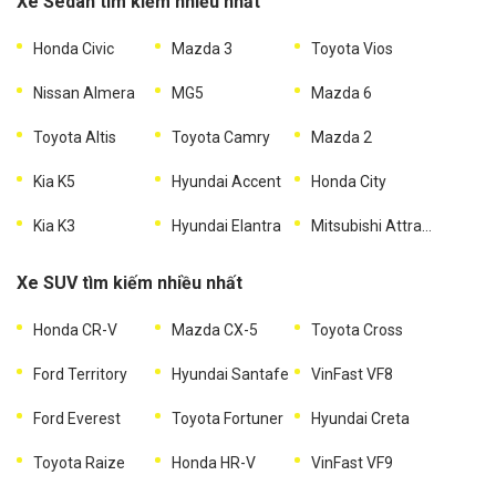
Xe Sedan tìm kiếm nhiều nhất
Honda Civic
Mazda 3
Toyota Vios
Nissan Almera
MG5
Mazda 6
Toyota Altis
Toyota Camry
Mazda 2
Kia K5
Hyundai Accent
Honda City
Kia K3
Hyundai Elantra
Mitsubishi Attrage
Xe SUV tìm kiếm nhiều nhất
Honda CR-V
Mazda CX-5
Toyota Cross
Ford Territory
Hyundai Santafe
VinFast VF8
Ford Everest
Toyota Fortuner
Hyundai Creta
Toyota Raize
Honda HR-V
VinFast VF9