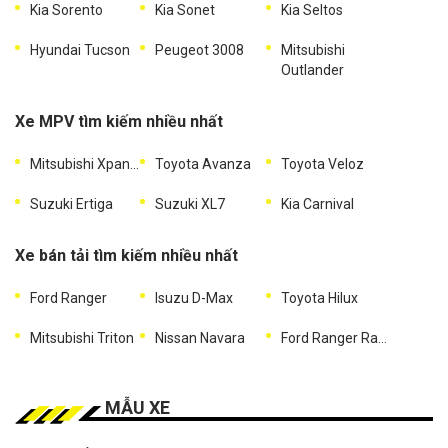
Kia Sorento
Kia Sonet
Kia Seltos
Hyundai Tucson
Peugeot 3008
Mitsubishi
Outlander
Xe MPV tìm kiếm nhiều nhất
Mitsubishi Xpander
Toyota Avanza
Toyota Veloz
Suzuki Ertiga
Suzuki XL7
Kia Carnival
Xe bán tải tìm kiếm nhiều nhất
Ford Ranger
Isuzu D-Max
Toyota Hilux
Mitsubishi Triton
Nissan Navara
Ford Ranger Raptor
MẪU XE