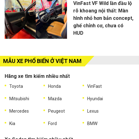
VinFast VF Wild lần đầu lộ
rõ khoang nội thất: Màn
hình nhỏ hơn bản concept,
ghế chỉnh cơ, chưa có
HUD
MẪU XE PHỔ BIẾN Ở VIỆT NAM
Hãng xe tìm kiếm nhiều nhất
Toyota
Honda
VinFast
Mitsubishi
Mazda
Hyundai
Mercedes
Peugeot
Lexus
Kia
Ford
BMW