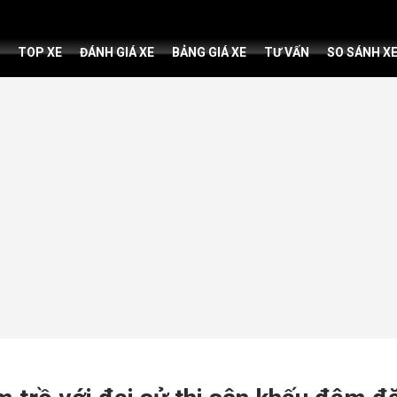
TOP XE
ĐÁNH GIÁ XE
BẢNG GIÁ XE
TƯ VẤN
SO SÁNH X