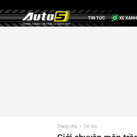
TIN TỨC
XE XANH
›
Trang chủ
Tin tức