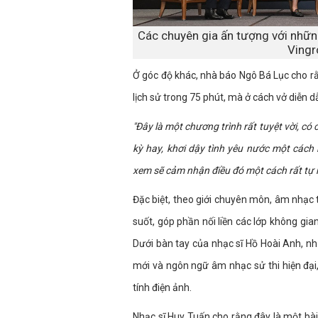
Các chuyên gia ấn tượng với nhữn
Vingr
Ở góc độ khác, nhà báo Ngô Bá Lục cho r
lịch sử trong 75 phút, mà ở cách vở diễn d
"Đây là một chương trình rất tuyệt vời, có
kỳ hay, khơi dậy tình yêu nước một cách 
xem sẽ cảm nhận điều đó một cách rất tự 
Đặc biệt, theo giới chuyên môn, âm nhạc
suốt, góp phần nối liền các lớp không gia
Dưới bàn tay của nhạc sĩ Hồ Hoài Anh, n
mới và ngôn ngữ âm nhạc sử thi hiện đạ
tính điện ảnh.
Nhạc sĩ Huy Tuấn cho rằng đây là một bài t