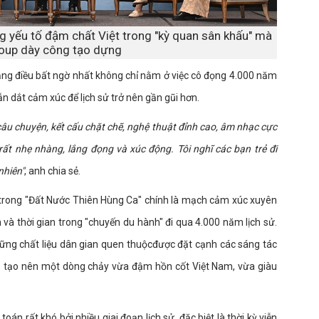
g yếu tố đậm chất Việt trong "kỳ quan sân khấu" mà
oup dày công tạo dựng
ằng điều bất ngờ nhất không chỉ nằm ở việc cô đọng 4.000 năm
ẫn dắt cảm xúc để lịch sử trở nên gần gũi hơn.
 câu chuyện, kết cấu chặt chẽ, nghệ thuật đỉnh cao, âm nhạc cực
rất nhẹ nhàng, lắng đọng và xúc động. Tôi nghĩ các bạn trẻ đi
nhiên"
, anh chia sẻ.
 trong "Đất Nước Thiên Hùng Ca" chính là mạch cảm xúc xuyên
n và thời gian trong "chuyến du hành" đi qua 4.000 năm lịch sử.
hững chất liệu dân gian quen thuộcđược đặt cạnh các sáng tác
i, tạo nên một dòng chảy vừa đậm hồn cốt Việt Nam, vừa giàu
oán rất khó bởi nhiều giai đoạn lịch sử, đặc biệt là thời kỳ viễn