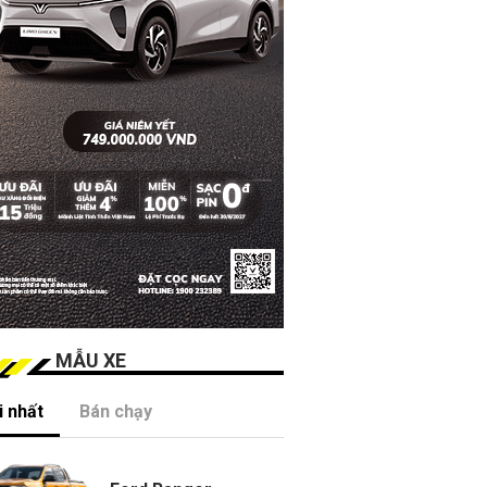
MẪU XE
 nhất
Bán chạy