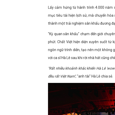
Lấy cảm hứng từ hành trình 4.000 năm 
mục tiêu tái hiện lịch sử, mà chuyển hóa
thành một trải nghiệm sân khấu đương đạ
"Kỳ quan sân khấu" chạm đến giới chuyên
phút. Chất Việt hiện diện xuyên suốt từ 
ngôn ngữ trình diễn, tạo nên một không g
với ca sĩ Hà Lê sau khi rời nhà hát cũng chí
"Rất nhiều khoảnh khắc khiến Hà Lê 'wow'. 
đều rất Việt Nam"
, "anh tài" Hà Lê chia sẻ.