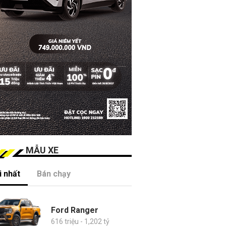
MẪU XE
 nhất
Bán chạy
Ford Ranger
616 triệu - 1,202 tỷ