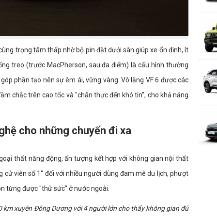
ng trọng tâm thấp nhờ bộ pin đặt dưới sàn giúp xe ổn định, ít
hống treo (trước MacPherson, sau đa điểm) là cấu hình thường
 góp phần tạo nên sự êm ái, vững vàng. Vô lăng VF 6 được các
 đầm chắc trên cao tốc và "chân thực đến khó tin", cho khả năng
nghệ cho những chuyến đi xa
goại thất năng động, ấn tượng kết hợp với không gian nội thất
ng cử viên số 1" đối với nhiều người dùng đam mê du lịch, phượt
òn từng được "thử sức" ở nước ngoài.
000 km xuyên Đông Dương với 4 người lớn cho thấy không gian đủ