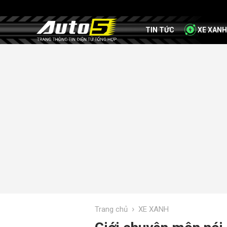
TIN TỨC
XE XANH
›
Trang chủ
XE XANH