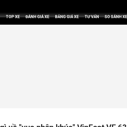
TOP XE
ĐÁNH GIÁ XE
BẢNG GIÁ XE
TƯ VẤN
SO SÁNH X