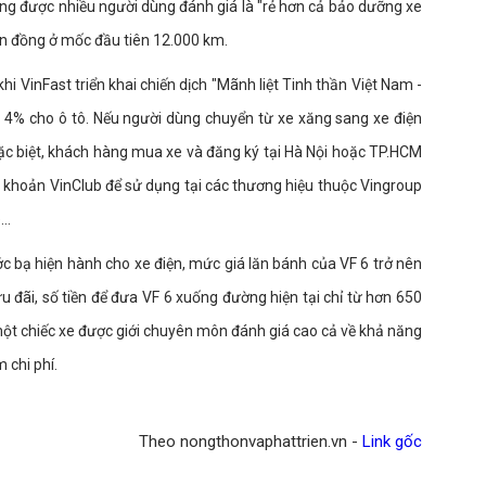
ng được nhiều người dùng đánh giá là "rẻ hơn cả bảo dưỡng xe
ìn đồng ở mốc đầu tiên 12.000 km.
hi VinFast triển khai chiến dịch "Mãnh liệt Tinh thần Việt Nam -
m 4% cho ô tô. Nếu người dùng chuyển từ xe xăng sang xe điện
Đặc biệt, khách hàng mua xe và đăng ký tại Hà Nội hoặc TP.HCM
 khoản VinClub để sử dụng tại các thương hiệu thuộc Vingroup
e…
ớc bạ hiện hành cho xe điện, mức giá lăn bánh của VF 6 trở nên
ưu đãi, số tiền để đưa VF 6 xuống đường hiện tại chỉ từ hơn 650
 một chiếc xe được giới chuyên môn đánh giá cao cả về khả năng
 chi phí.
Theo nongthonvaphattrien.vn -
Link gốc