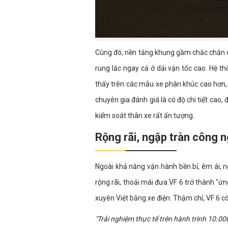
Cùng đó, nền tảng khung gầm chắc chắn cù
rung lắc ngay cả ở dải vận tốc cao. Hệ t
thấy trên các mẫu xe phân khúc cao hơn,
chuyên gia đánh giá là có độ chi tiết cao,
kiểm soát thân xe rất ấn tượng.
Rộng rãi, ngập tràn công 
Ngoài khả năng vận hành bền bỉ, êm ái, n
rộng rãi, thoải mái đưa VF 6 trở thành "ứ
xuyên Việt bằng xe điện. Thậm chí, VF 6 c
"Trải nghiệm thực tế trên hành trình 10.