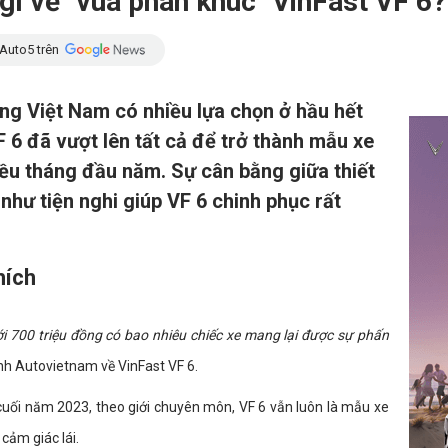
gì về "vua phân khúc" VinFast VF 6?
Auto5 trên
ng Việt Nam có nhiều lựa chọn ở hầu hết
F 6 đã vượt lên tất cả để trở thành mẫu xe
ều tháng đầu năm. Sự cân bằng giữa thiết
như tiện nghi giúp VF 6 chinh phục rất
hích
i 700 triệu đồng có bao nhiêu chiếc xe mang lại được sự phấn
nh Autovietnam về VinFast VF 6.
 cuối năm 2023, theo giới chuyên môn, VF 6 vẫn luôn là mẫu xe
cảm giác lái.