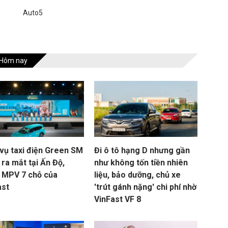
Auto5
Hôm nay
 vụ taxi điện Green SM
Đi ô tô hạng D nhưng gần
ra mắt tại Ấn Độ,
như không tốn tiền nhiên
 MPV 7 chỗ của
liệu, bảo dưỡng, chủ xe
ast
'trút gánh nặng' chi phí nhờ
VinFast VF 8