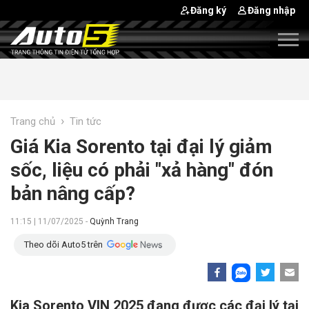
Đăng ký
Đăng nhập
›
Trang chủ
Tin tức
Giá Kia Sorento tại đại lý giảm
sốc, liệu có phải "xả hàng" đón
bản nâng cấp?
11:15 | 11/07/2025 -
Quỳnh Trang
Theo dõi Auto5 trên
Kia Sorento VIN 2025 đang được các đại lý tại