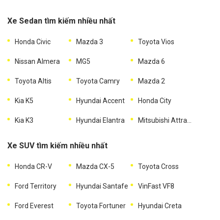
Xe Sedan tìm kiếm nhiều nhất
Honda Civic
Mazda 3
Toyota Vios
Nissan Almera
MG5
Mazda 6
Toyota Altis
Toyota Camry
Mazda 2
Kia K5
Hyundai Accent
Honda City
Kia K3
Hyundai Elantra
Mitsubishi Attrage
Xe SUV tìm kiếm nhiều nhất
Honda CR-V
Mazda CX-5
Toyota Cross
Ford Territory
Hyundai Santafe
VinFast VF8
Ford Everest
Toyota Fortuner
Hyundai Creta