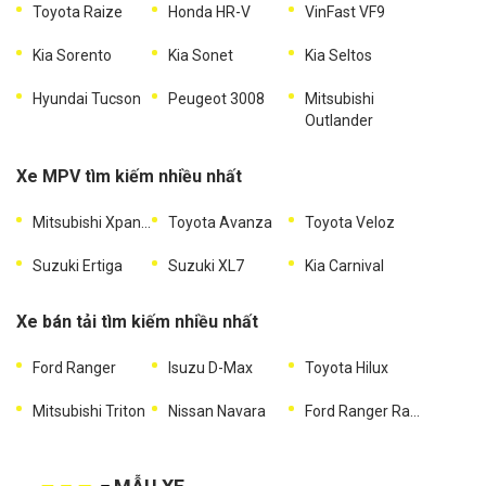
Toyota Raize
Honda HR-V
VinFast VF9
Kia Sorento
Kia Sonet
Kia Seltos
Hyundai Tucson
Peugeot 3008
Mitsubishi
Outlander
Xe MPV tìm kiếm nhiều nhất
Mitsubishi Xpander
Toyota Avanza
Toyota Veloz
Suzuki Ertiga
Suzuki XL7
Kia Carnival
Xe bán tải tìm kiếm nhiều nhất
Ford Ranger
Isuzu D-Max
Toyota Hilux
Mitsubishi Triton
Nissan Navara
Ford Ranger Raptor