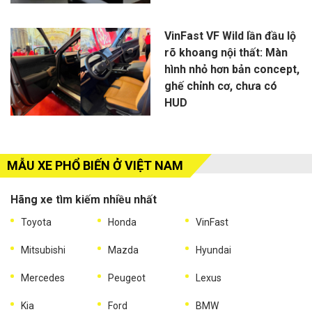
VinFast VF Wild lần đầu lộ
rõ khoang nội thất: Màn
hình nhỏ hơn bản concept,
ghế chỉnh cơ, chưa có
HUD
MẪU XE PHỔ BIẾN Ở VIỆT NAM
Hãng xe tìm kiếm nhiều nhất
Toyota
Honda
VinFast
Mitsubishi
Mazda
Hyundai
Mercedes
Peugeot
Lexus
Kia
Ford
BMW