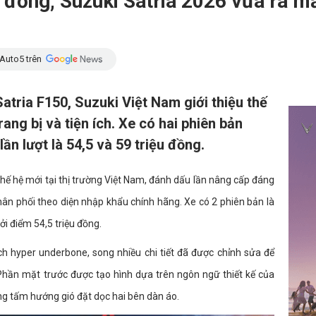
u đồng, Suzuki Satria 2026 vừa ra 
Auto5 trên
tria F150, Suzuki Việt Nam giới thiệu thế
rang bị và tiện ích. Xe có hai phiên bản
lần lượt là 54,5 và 59 triệu đồng.
thế hệ mới tại thị trường Việt Nam, đánh dấu lần nâng cấp đáng
n phối theo diện nhập khẩu chính hãng. Xe có 2 phiên bản là
ởi điểm 54,5 triệu đồng.
h hyper underbone, song nhiều chi tiết đã được chỉnh sửa để
Phần mặt trước được tạo hình dựa trên ngôn ngữ thiết kế của
g tấm hướng gió đặt dọc hai bên dàn áo.