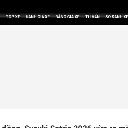
TOP XE
ĐÁNH GIÁ XE
BẢNG GIÁ XE
TƯ VẤN
SO SÁNH X