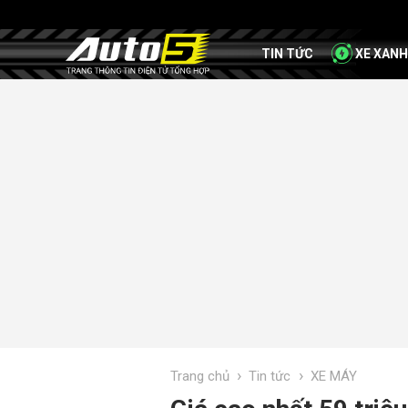
TIN TỨC
XE XANH
›
›
Trang chủ
Tin tức
XE MÁY