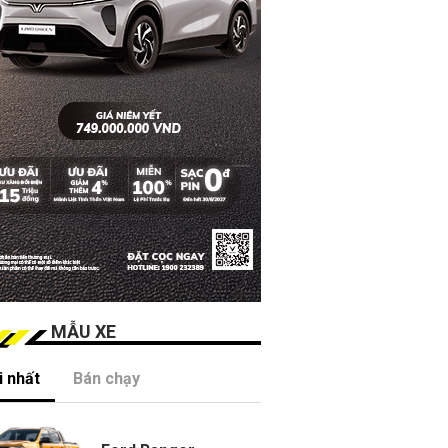
MẪU XE
 nhất
Bán chạy