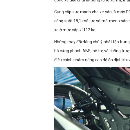
dòng xe đều chuyển sang tông xám lì, thay
Cung cấp sức mạnh cho xe vẫn là máy DOH
công suất 18,1 mã lực và mô-men xoắn cự
xe ở mức xấp xỉ 112 kg.
Những thay đổi đáng chú ý nhất tập trung 
bó cứng phanh ABS, hỗ trợ và chống trượt
điều chỉnh nhằm nâng cao độ ổn định khi 