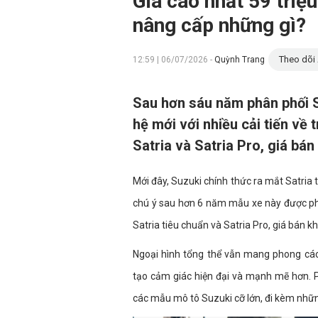
Giá cao nhất 59 triệ
nâng cấp những gì?
Theo dõi 
12:59 | 06/07/2026 -
Quỳnh Trang
Sau hơn sáu năm phân phối Sa
hệ mới với nhiều cải tiến về t
Satria và Satria Pro, giá bán 
Mới đây, Suzuki chính thức ra mắt Satria 
chú ý sau hơn 6 năm mẫu xe này được phâ
Satria tiêu chuẩn và Satria Pro, giá bán kh
Ngoại hình tổng thể vẫn mang phong các
tạo cảm giác hiện đại và mạnh mẽ hơn. 
các mẫu mô tô Suzuki cỡ lớn, đi kèm nhữn