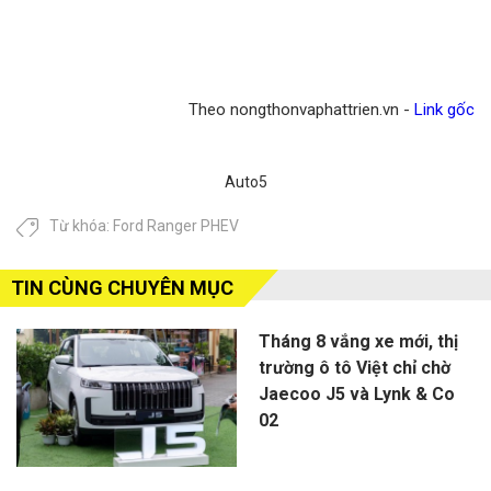
Theo nongthonvaphattrien.vn -
Link gốc
Auto5
Từ khóa:
Ford Ranger PHEV
TIN CÙNG CHUYÊN MỤC
Tháng 8 vắng xe mới, thị
trường ô tô Việt chỉ chờ
Jaecoo J5 và Lynk & Co
02