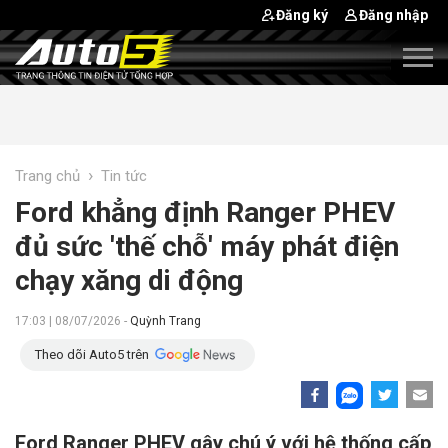
Đăng ký
Đăng nhập
›
Trang chủ
Tin tức
Ford khẳng định Ranger PHEV
đủ sức 'thế chỗ' máy phát điện
chạy xăng di động
17:03 | 08/07/2026 -
Quỳnh Trang
Theo dõi Auto5 trên
Ford Ranger PHEV gây chú ý với hệ thống cấp