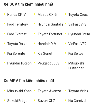
Xe SUV tìm kiếm nhiều nhất
Honda CR-V
Mazda CX-5
Toyota Cross
Ford Territory
Hyundai Santafe
VinFast VF8
Ford Everest
Toyota Fortuner
Hyundai Creta
Toyota Raize
Honda HR-V
VinFast VF9
Kia Sorento
Kia Sonet
Kia Seltos
Hyundai Tucson
Peugeot 3008
Mitsubishi
Outlander
Xe MPV tìm kiếm nhiều nhất
Mitsubishi Xpander
Toyota Avanza
Toyota Veloz
Suzuki Ertiga
Suzuki XL7
Kia Carnival