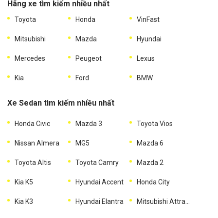
Hãng xe tìm kiếm nhiều nhất
Toyota
Honda
VinFast
Mitsubishi
Mazda
Hyundai
Mercedes
Peugeot
Lexus
Kia
Ford
BMW
Xe Sedan tìm kiếm nhiều nhất
Honda Civic
Mazda 3
Toyota Vios
Nissan Almera
MG5
Mazda 6
Toyota Altis
Toyota Camry
Mazda 2
Kia K5
Hyundai Accent
Honda City
Kia K3
Hyundai Elantra
Mitsubishi Attrage