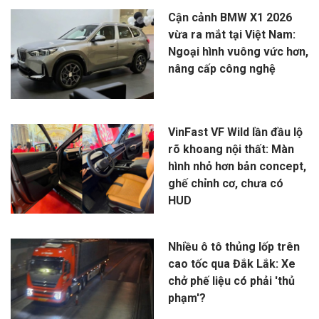
Cận cảnh BMW X1 2026
vừa ra mắt tại Việt Nam:
Ngoại hình vuông vức hơn,
nâng cấp công nghệ
VinFast VF Wild lần đầu lộ
rõ khoang nội thất: Màn
hình nhỏ hơn bản concept,
ghế chỉnh cơ, chưa có
HUD
Nhiều ô tô thủng lốp trên
cao tốc qua Đắk Lắk: Xe
chở phế liệu có phải 'thủ
phạm'?