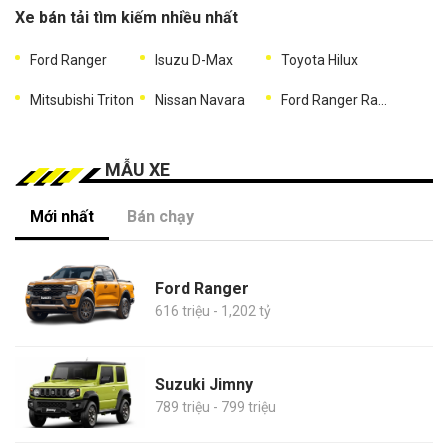
Xe bán tải tìm kiếm nhiều nhất
Ford Ranger
Isuzu D-Max
Toyota Hilux
Mitsubishi Triton
Nissan Navara
Ford Ranger Raptor
MẪU XE
Mới nhất
Bán chạy
Ford Ranger
616 triệu - 1,202 tỷ
Suzuki Jimny
789 triệu - 799 triệu