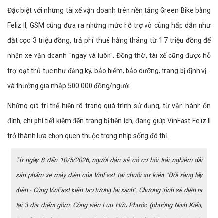
Đặc biệt với những tài xế vận doanh trên nền tảng Green Bike bằng
Feliz II, GSM cũng đưa ra những mức hỗ trợ vô cùng hấp dẫn như
đặt cọc 3 triệu đồng, trả phí thuê hằng tháng từ 1,7 triệu đồng để
nhận xe vận doanh "ngay và luôn". Đồng thời, tài xế cũng được hỗ
trợ loạt thủ tục như đăng ký, bảo hiểm, bảo dưỡng, trang bị định vị...
và thưởng gia nhập 500.000 đồng/người.
Những giá trị thể hiện rõ trong quá trình sử dụng, từ vận hành ổn
định, chi phí tiết kiệm đến trang bị tiện ích, đang giúp VinFast Feliz II
trở thành lựa chọn quen thuộc trong nhịp sống đô thị.
Từ ngày 8 đến 10/5/2026, người dân sẽ có cơ hội trải nghiệm dải
sản phẩm xe máy điện của VinFast tại chuỗi sự kiện "Đổi xăng lấy
điện - Cùng VinFast kiến tạo tương lai xanh". Chương trình sẽ diễn ra
tại 3 địa điểm gồm: Công viên Lưu Hữu Phước (phường Ninh Kiểu,