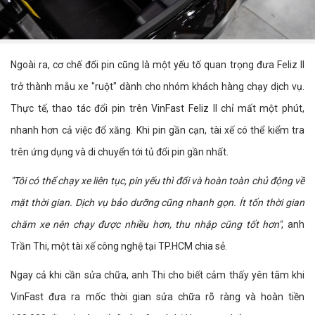
Ngoài ra, cơ chế đổi pin cũng là một yếu tố quan trọng đưa Feliz II
trở thành mẫu xe "ruột" dành cho nhóm khách hàng chạy dịch vụ.
Thực tế, thao tác đổi pin trên VinFast Feliz II chỉ mất một phút,
nhanh hơn cả việc đổ xăng. Khi pin gần cạn, tài xế có thể kiểm tra
trên ứng dụng và di chuyển tới tủ đổi pin gần nhất.
"Tôi có thể chạy xe liên tục, pin yếu thì đổi và hoàn toàn chủ động về
mặt thời gian. Dịch vụ bảo dưỡng cũng nhanh gọn. Ít tốn thời gian
chăm xe nên chạy được nhiều hơn, thu nhập cũng tốt hơn"
, anh
Trần Thi, một tài xế công nghệ tại TP.HCM chia sẻ.
Ngay cả khi cần sửa chữa, anh Thi cho biết cảm thấy yên tâm khi
VinFast đưa ra mốc thời gian sửa chữa rõ ràng và hoàn tiền