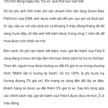
100.000 đồng/ngày nếu "trả xe" quá thời hạn cam kết.
Về chi phí, anh tính toán, khi vận doanh trên nền tảng Green Bike
Platform của GSM, anh được miễn phí đổi pin, sạc pin và thuê pin.
Vì vậy, nếu so với việc phải bỏ ra khoảng 3 triệu đồng/tháng để đổ
xăng trước đây, số tiền anh tiết kiệm được trong vòng 1 năm đủ để
mua được một chiếc xe mới.
Bên cạnh chi phí vận hành tiết kiệm, mức giá lăn bánh của Feliz II
cũng đang ở mức rất hấp dẫn nhờ loạt chính sách hỗ trợ từ VinFast.
Theo đó, người mua được hưởng ưu đãi 6% giá trị xe trong chương
trình "Mãnh liệt vì tương lai Xanh", hỗ trợ 100% lệ phí trước bạ
(tương đương 2% giá xe). Khi mang xe xăng đến đổi lấy xe điện,
khách hàng sẽ được ưu đãi thêm 5% giá trị xe. Sau khi cộng gộp
các chính sách này, giá lăn bánh của Feliz II được đưa về mức 21,6
triệu đồng.