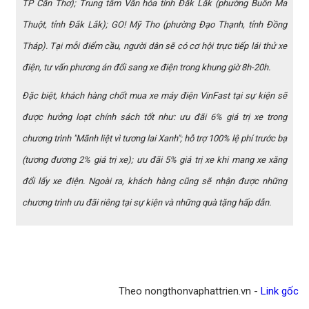
TP Cần Thơ); Trung tâm Văn hóa tỉnh Đắk Lắk (phường Buôn Ma
Thuột, tỉnh Đắk Lắk); GO! Mỹ Tho (phường Đạo Thạnh, tỉnh Đồng
Tháp). Tại mỗi điểm cầu, người dân sẽ có cơ hội trực tiếp lái thử xe
điện, tư vấn phương án đổi sang xe điện trong khung giờ 8h-20h.
Đặc biệt, khách hàng chốt mua xe máy điện VinFast tại sự kiện sẽ
được hưởng loạt chính sách tốt như: ưu đãi 6% giá trị xe trong
chương trình "Mãnh liệt vì tương lai Xanh"; hỗ trợ 100% lệ phí trước bạ
(tương đương 2% giá trị xe); ưu đãi 5% giá trị xe khi mang xe xăng
đổi lấy xe điện. Ngoài ra, khách hàng cũng sẽ nhận được những
chương trình ưu đãi riêng tại sự kiện và những quà tặng hấp dẫn.
Theo nongthonvaphattrien.vn -
Link gốc