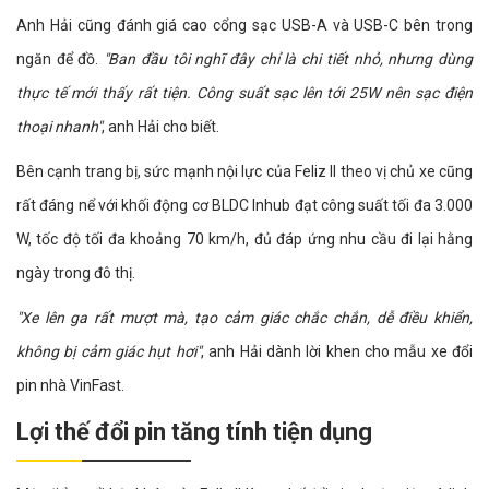
Anh Hải cũng đánh giá cao cổng sạc USB-A và USB-C bên trong
ngăn để đồ.
"Ban đầu tôi nghĩ đây chỉ là chi tiết nhỏ, nhưng dùng
thực tế mới thấy rất tiện. Công suất sạc lên tới 25W nên sạc điện
thoại nhanh"
, anh Hải cho biết.
Bên cạnh trang bị, sức mạnh nội lực của Feliz II theo vị chủ xe cũng
rất đáng nể với khối động cơ BLDC Inhub đạt công suất tối đa 3.000
W, tốc độ tối đa khoảng 70 km/h, đủ đáp ứng nhu cầu đi lại hằng
ngày trong đô thị.
"Xe lên ga rất mượt mà, tạo cảm giác chắc chắn, dễ điều khiển,
không bị cảm giác hụt hơi"
, anh Hải dành lời khen cho mẫu xe đổi
pin nhà VinFast.
Lợi thế đổi pin tăng tính tiện dụng