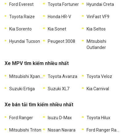
Ford Everest
Toyota Fortuner
Hyundai Creta
Toyota Raize
Honda HR-V
VinFast VF9
Kia Sorento
Kia Sonet
Kia Seltos
Hyundai Tucson
Peugeot 3008
Mitsubishi
Outlander
Xe MPV tìm kiếm nhiều nhất
Mitsubishi Xpander
Toyota Avanza
Toyota Veloz
Suzuki Ertiga
Suzuki XL7
Kia Carnival
Xe bán tải tìm kiếm nhiều nhất
Ford Ranger
Isuzu D-Max
Toyota Hilux
Mitsubishi Triton
Nissan Navara
Ford Ranger Raptor