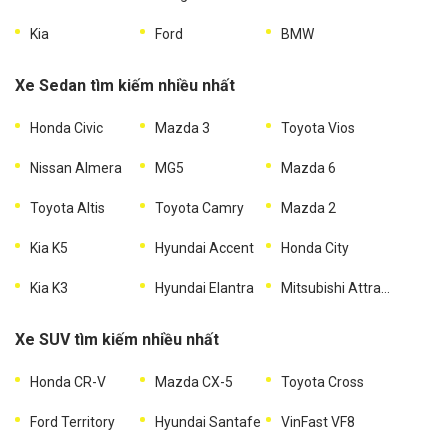
Kia
Ford
BMW
Xe Sedan tìm kiếm nhiều nhất
Honda Civic
Mazda 3
Toyota Vios
Nissan Almera
MG5
Mazda 6
Toyota Altis
Toyota Camry
Mazda 2
Kia K5
Hyundai Accent
Honda City
Kia K3
Hyundai Elantra
Mitsubishi Attrage
Xe SUV tìm kiếm nhiều nhất
Honda CR-V
Mazda CX-5
Toyota Cross
Ford Territory
Hyundai Santafe
VinFast VF8