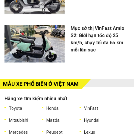
Mục sở thị VinFast Amio
S2: Giới hạn tốc độ 25
km/h, chạy tối đa 65 km
mỗi lần sạc
MẪU XE PHỔ BIẾN Ở VIỆT NAM
Hãng xe tìm kiếm nhiều nhất
Toyota
Honda
VinFast
Mitsubishi
Mazda
Hyundai
Mercedes
Peugeot
Lexus