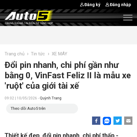
Đăng ký
Đăng nhập
›
›
Trang chủ
Tin tức
XE MÁY
Đổi pin nhanh, chi phí gần như
bằng 0, VinFast Feliz II là mẫu xe
'ruột' của giới tài xế
09:02 | 10/05/2026 -
Quỳnh Trang
Theo dõi Auto5 trên
Thiết kế đẹp, đổi pin nhanh, chi phí thấp -