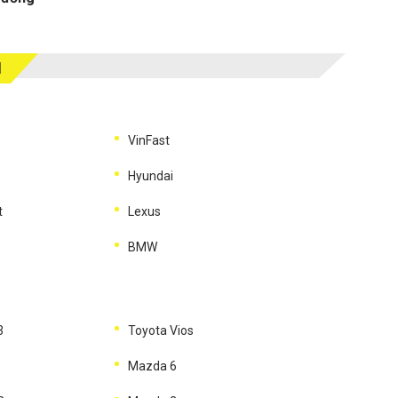
M
VinFast
Hyundai
t
Lexus
BMW
3
Toyota Vios
Mazda 6