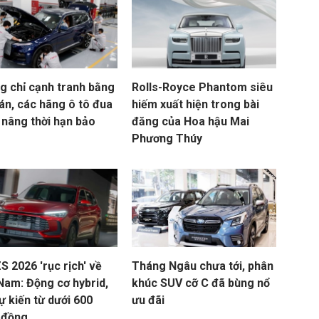
g chỉ cạnh tranh bằng
Rolls-Royce Phantom siêu
án, các hãng ô tô đua
hiếm xuất hiện trong bài
 nâng thời hạn bảo
đăng của Hoa hậu Mai
Phương Thúy
 2026 'rục rịch' về
Tháng Ngâu chưa tới, phân
 Nam: Động cơ hybrid,
khúc SUV cỡ C đã bùng nổ
ự kiến từ dưới 600
ưu đãi
u đồng