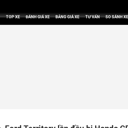
TOP XE
ĐÁNH GIÁ XE
BẢNG GIÁ XE
TƯ VẤN
SO SÁNH X