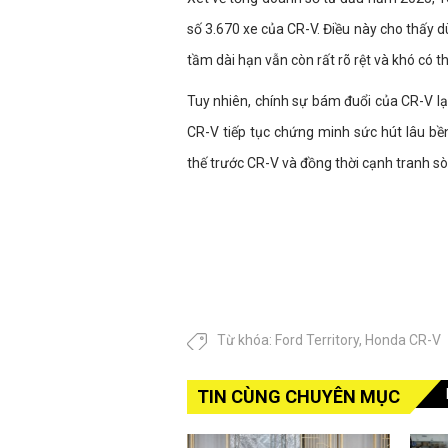
số 3.670 xe của CR-V. Điều này cho thấy 
tầm dài hạn vẫn còn rất rõ rệt và khó có t
Tuy nhiên, chính sự bám đuổi của CR-V l
CR-V tiếp tục chứng minh sức hút lâu bền,
thế trước CR-V và đồng thời cạnh tranh 
Từ khóa:
Ford Territory
,
Honda CR-V
TIN CÙNG CHUYÊN MỤC