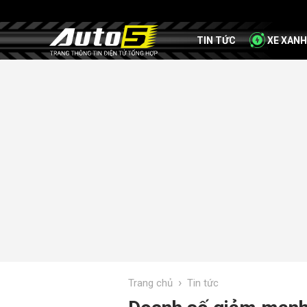
TIN TỨC
XE XANH
›
Trang chủ
Tin tức