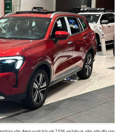
ritory vẫn đang vượt trội với 7.036 xe bán ra, gần gấp đôi con