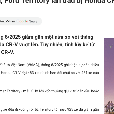
 Ford Territory lần đầu bị Honda C
Auto5 trên
ng 8/2025 giảm gần một nửa so với tháng
a CR-V vượt lên. Tuy nhiên, tính lũy kế từ
 CR-V.
ất ô tô Việt Nam (VAMA), tháng 8/2025 ghi nhận sự đảo chiều
 Honda CR-V đạt 483 xe, nhỉnh hơn đôi chút so với 481 xe của
 mặt Territory - mẫu SUV Mỹ vốn thường giữ vị trí dẫn đầu hoặc
g xe đều đi xuống rõ rệt. Territory từ mức 925 xe đã giảm gần