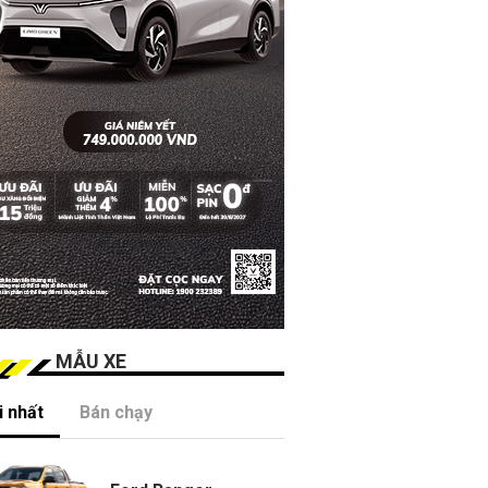
MẪU XE
 nhất
Bán chạy