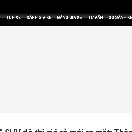
TOP XE
ĐÁNH GIÁ XE
BẢNG GIÁ XE
TƯ VẤN
SO SÁNH X