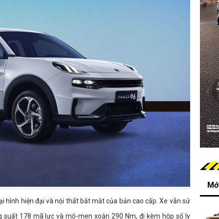
Mới
ại hình hiện đại và nội thất bắt mắt của bản cao cấp. Xe vẫn sử
ng suất 178 mã lực và mô-men xoắn 290 Nm, đi kèm hộp số ly