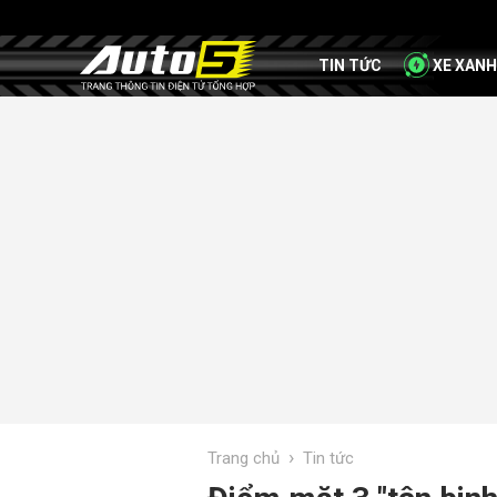
TIN TỨC
XE XANH
›
Trang chủ
Tin tức