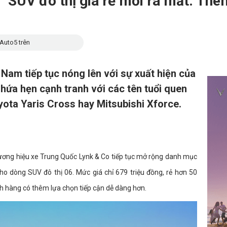
" SUV đô thị giá rẻ mới ra mắt: Th
Auto5 trên
 Nam tiếp tục nóng lên với sự xuất hiện của
 hứa hẹn cạnh tranh với các tên tuổi quen
yota Yaris Cross hay Mitsubishi Xforce.
hương hiệu xe Trung Quốc Lynk & Co tiếp tục mở rộng danh mục
o dòng SUV đô thị 06. Mức giá chỉ 679 triệu đồng, rẻ hơn 50
ch hàng có thêm lựa chọn tiếp cận dễ dàng hơn.