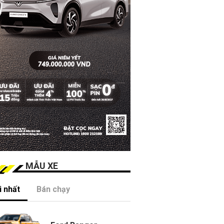
MẪU XE
 nhất
Bán chạy