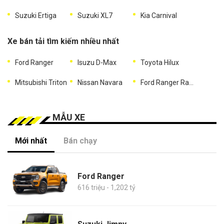
Suzuki Ertiga
Suzuki XL7
Kia Carnival
Xe bán tải tìm kiếm nhiều nhất
Ford Ranger
Isuzu D-Max
Toyota Hilux
Mitsubishi Triton
Nissan Navara
Ford Ranger Raptor
MẪU XE
Mới nhất
Bán chạy
Ford Ranger
616 triệu - 1,202 tỷ