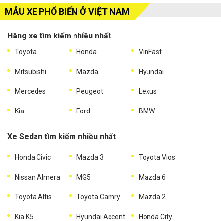
MẪU XE PHỔ BIẾN Ở VIỆT NAM
Hãng xe tìm kiếm nhiều nhất
Toyota
Honda
VinFast
Mitsubishi
Mazda
Hyundai
Mercedes
Peugeot
Lexus
Kia
Ford
BMW
Xe Sedan tìm kiếm nhiều nhất
Honda Civic
Mazda 3
Toyota Vios
Nissan Almera
MG5
Mazda 6
Toyota Altis
Toyota Camry
Mazda 2
Kia K5
Hyundai Accent
Honda City