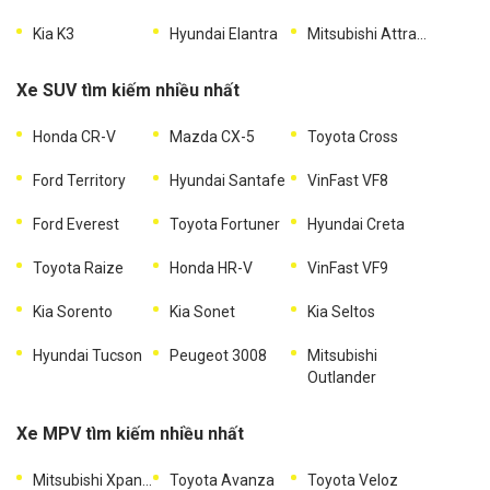
Kia K3
Hyundai Elantra
Mitsubishi Attrage
Xe SUV tìm kiếm nhiều nhất
Honda CR-V
Mazda CX-5
Toyota Cross
Ford Territory
Hyundai Santafe
VinFast VF8
Ford Everest
Toyota Fortuner
Hyundai Creta
Toyota Raize
Honda HR-V
VinFast VF9
Kia Sorento
Kia Sonet
Kia Seltos
Hyundai Tucson
Peugeot 3008
Mitsubishi
Outlander
Xe MPV tìm kiếm nhiều nhất
Mitsubishi Xpander
Toyota Avanza
Toyota Veloz