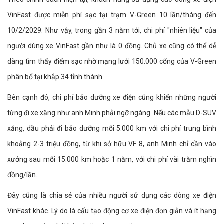
VinFast được miễn phí sạc tại trạm V-Green 10 lần/tháng đến
10/2/2029. Như vậy, trong gần 3 năm tới, chi phí "nhiên liệu" của
người dùng xe VinFast gần như là 0 đồng. Chủ xe cũng có thể dễ
dàng tìm thấy điểm sạc nhờ mạng lưới 150.000 cổng của V-Green
phân bổ tại khắp 34 tỉnh thành.
Bên cạnh đó, chi phí bảo dưỡng xe điện cũng khiến những người
từng đi xe xăng như anh Minh phải ngỡ ngàng. Nếu các mẫu D-SUV
xăng, dầu phải đi bảo dưỡng mỗi 5.000 km với chi phí trung bình
khoảng 2-3 triệu đồng, từ khi sở hữu VF 8, anh Minh chỉ cần vào
xưởng sau mỗi 15.000 km hoặc 1 năm, với chi phí vài trăm nghìn
đồng/lần.
Đây cũng là chia sẻ của nhiều người sử dụng các dòng xe điện
VinFast khác. Lý do là cấu tạo động cơ xe điện đơn giản và ít hạng