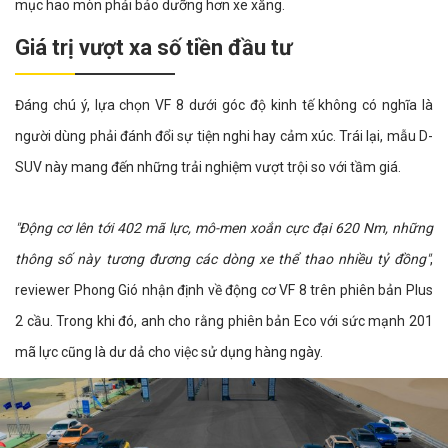
mục hao mòn phải bảo dưỡng hơn xe xăng.
Giá trị vượt xa số tiền đầu tư
Đáng chú ý, lựa chọn VF 8 dưới góc độ kinh tế không có nghĩa là
người dùng phải đánh đổi sự tiện nghi hay cảm xúc. Trái lại, mẫu D-
SUV này mang đến những trải nghiệm vượt trội so với tầm giá.
"Động cơ lên tới 402 mã lực, mô-men xoắn cực đại 620 Nm, những
thông số này tương đương các dòng xe thể thao nhiều tỷ đồng"
,
reviewer Phong Gió nhận định về động cơ VF 8 trên phiên bản Plus
2 cầu. Trong khi đó, anh cho rằng phiên bản Eco với sức mạnh 201
mã lực cũng là dư dả cho việc sử dụng hàng ngày.