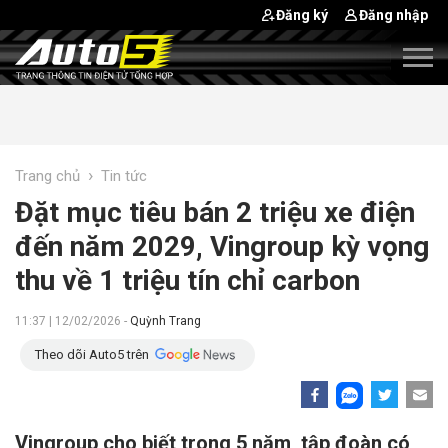
Đăng ký
Đăng nhập
›
Trang chủ
Tin tức
Đặt mục tiêu bán 2 triệu xe điện
đến năm 2029, Vingroup kỳ vọng
thu về 1 triệu tín chỉ carbon
11:37 | 12/02/2026 -
Quỳnh Trang
Theo dõi Auto5 trên
Vingroup cho biết trong 5 năm, tập đoàn có