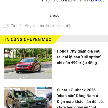
Theo nongthonvaphattrien.vn -
Link gốc
Auto5
Từ khóa:
Vingroup
,
tín chỉ carbon
,
xe điện
TIN CÙNG CHUYÊN MỤC
Honda City giảm giá sâu
tại đại lý, bản 'full option'
chỉ còn 499 triệu đồng
Subaru Outback 2026
'chào sân' Đông Nam Á:
Diện mạo khác hẳn đời cũ,
chưa hẹn ngày về Việt