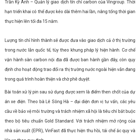
Trần Kỳ Anh – Quản lý giao dịch tín chỉ carbon của Vingroup. Thời
hạn triển khai có thể được kéo dài thêm hai lần, nâng tổng thời gian
thực hiện lên tối đa 15 năm.
Lượng tín chỉ hình thành sẽ được đưa vào giao dịch cả ở thị trường
trong nước lẫn quốc tế, tùy theo khung pháp lý hiện hành. Cơ chế
vận hành sàn carbon nội địa đã được ban hành gần đây, còn quy
định cho hoạt động trao đổi ra thị trường nước ngoài hiện vẫn đang
trong quá trình hoàn thiện và chờ phê duyệt.
Bài toán xử lý pin sau sử dụng được xem là điểm then chốt của dự
án xe điện. Theo bà Lê Sông Hà – đại diện đơn vị tư vấn, các yêu
cầu về bảo vệ môi trường và trách nhiệm xã hội là tiêu chí bắt buộc
theo bộ tiêu chuẩn Gold Standard. Với trách nhiệm mở rộng của
nhà sản xuất (EPR), VinFast đã thực hiện thu hồi, tái chế ắc quy và