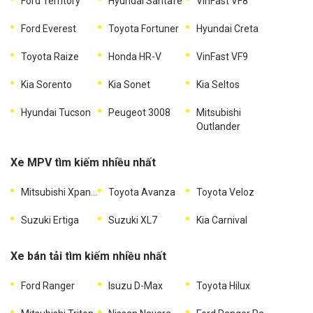
Ford Territory
Hyundai Santafe
VinFast VF8
Ford Everest
Toyota Fortuner
Hyundai Creta
Toyota Raize
Honda HR-V
VinFast VF9
Kia Sorento
Kia Sonet
Kia Seltos
Hyundai Tucson
Peugeot 3008
Mitsubishi
Outlander
Xe MPV tìm kiếm nhiều nhất
Mitsubishi Xpander
Toyota Avanza
Toyota Veloz
Suzuki Ertiga
Suzuki XL7
Kia Carnival
Xe bán tải tìm kiếm nhiều nhất
Ford Ranger
Isuzu D-Max
Toyota Hilux