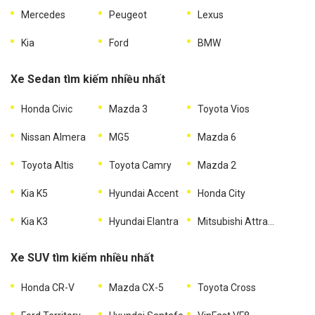
Mercedes
Peugeot
Lexus
Kia
Ford
BMW
Xe Sedan tìm kiếm nhiều nhất
Honda Civic
Mazda 3
Toyota Vios
Nissan Almera
MG5
Mazda 6
Toyota Altis
Toyota Camry
Mazda 2
Kia K5
Hyundai Accent
Honda City
Kia K3
Hyundai Elantra
Mitsubishi Attrage
Xe SUV tìm kiếm nhiều nhất
Honda CR-V
Mazda CX-5
Toyota Cross