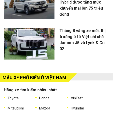
Hybrid được tăng mức
khuyến mại lên 75 triệu
đồng
Tháng 8 vắng xe mới, thị
trường ô tô Việt chỉ chờ
Jaecoo J5 và Lynk & Co
02
MẪU XE PHỔ BIẾN Ở VIỆT NAM
Hãng xe tìm kiếm nhiều nhất
Toyota
Honda
VinFast
Mitsubishi
Mazda
Hyundai