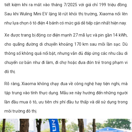
tiết kiệm khi ra mắt vào tháng 7/2025 với giá chỉ 199 triệu đồng.
Sau khi Wuling Mini EV lặng lẽ rút khỏi thị trường, Xiaoma nổi lên
như lựa chọn ô tô điện 4 bánh có mức giá dễ tiếp cận nhất hiện nay.
Xe được trang bị động cơ điện mạnh 27 mã lực và pin gần 14 kWh,
cho quãng đường di chuyển khoảng 170 km sau mỗi lần sạc. Dù
thông số không quá nổi bật, nhưng vẫn đủ đáp ứng các nhu cầu di
chuyển cơ bản như đi làm, đi chợ hoặc đưa đón trẻ trong phạm vi
đô thị.
Rõ ràng, Xiaoma không chạy đua về công nghệ hay tiện nghi, mà
tập trung vào tính thực dụng. Mẫu xe này hướng đến những người
lần đầu mua ô tô, ưu tiên chi phí đầu tư thấp và dễ sử dụng trong
môi trường đô thị.