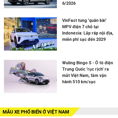
6/2026
VinFast tung 'quân bài'
MPV điện 7 chỗ tại
Indonesia: Lắp ráp nội địa,
miễn phí sạc đến 2029
Wuling Bingo S - Ô tô điện
Trung Quốc 'rục rịch' ra
mắt Việt Nam, tầm vận
hành 510 km/sạc
MẪU XE PHỔ BIẾN Ở VIỆT NAM