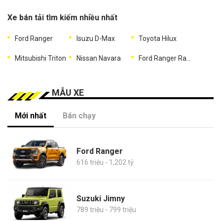
Xe bán tải tìm kiếm nhiều nhất
Ford Ranger
Isuzu D-Max
Toyota Hilux
Mitsubishi Triton
Nissan Navara
Ford Ranger Raptor
MẪU XE
Mới nhất
Bán chạy
Ford Ranger
616 triệu - 1,202 tỷ
Suzuki Jimny
789 triệu - 799 triệu