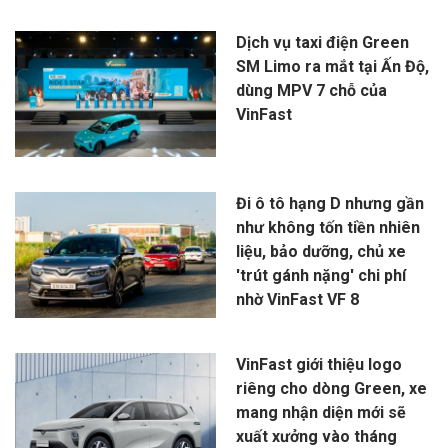
Dịch vụ taxi điện Green
SM Limo ra mắt tại Ấn Độ,
dùng MPV 7 chỗ của
VinFast
Đi ô tô hạng D nhưng gần
như không tốn tiền nhiên
liệu, bảo dưỡng, chủ xe
'trút gánh nặng' chi phí
nhờ VinFast VF 8
VinFast giới thiệu logo
riêng cho dòng Green, xe
mang nhận diện mới sẽ
xuất xưởng vào tháng