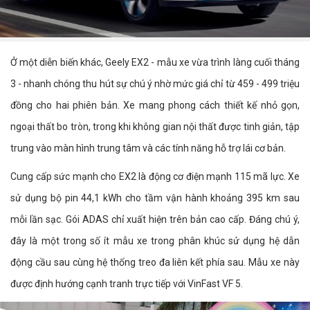
Ở một diễn biến khác, Geely EX2 - mẫu xe vừa trình làng cuối tháng
3 - nhanh chóng thu hút sự chú ý nhờ mức giá chỉ từ 459 - 499 triệu
đồng cho hai phiên bản. Xe mang phong cách thiết kế nhỏ gọn,
ngoại thất bo tròn, trong khi không gian nội thất được tinh giản, tập
trung vào màn hình trung tâm và các tính năng hỗ trợ lái cơ bản.
Cung cấp sức mạnh cho EX2 là động cơ điện mạnh 115 mã lực. Xe
sử dụng bộ pin 44,1 kWh cho tầm vận hành khoảng 395 km sau
mỗi lần sạc. Gói ADAS chỉ xuất hiện trên bản cao cấp. Đáng chú ý,
đây là một trong số ít mẫu xe trong phân khúc sử dụng hệ dẫn
động cầu sau cùng hệ thống treo đa liên kết phía sau. Mẫu xe này
được định hướng cạnh tranh trực tiếp với VinFast VF 5.