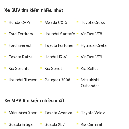
Xe SUV tìm kiếm nhiều nhất
Honda CR-V
Mazda CX-5
Toyota Cross
Ford Territory
Hyundai Santafe
VinFast VF8
Ford Everest
Toyota Fortuner
Hyundai Creta
Toyota Raize
Honda HR-V
VinFast VF9
Kia Sorento
Kia Sonet
Kia Seltos
Hyundai Tucson
Peugeot 3008
Mitsubishi
Outlander
Xe MPV tìm kiếm nhiều nhất
Mitsubishi Xpander
Toyota Avanza
Toyota Veloz
Suzuki Ertiga
Suzuki XL7
Kia Carnival