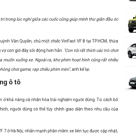
trí trong lúc nghỉ giữa các cuốc cũng giúp mình thư giãn đầu óc
uỳnh Văn Quyền, chủ một chiếc VinFast VF 8 tại TP.HCM, thừa
 vợ con giờ đây sôi động hơn hẳn.
"Con tôi rất thích các trò chơi
ưa muốn xuống xe. Ngoài ra, kho phim hoạt hình cũng rất nhiều
 phòng chơi game, rạp chiếu phim mini"
, anh kể lại.
ng ô tô
m ở khả năng cá nhân hóa trải nghiệm người dùng. Từ cách bố
hích, người dùng có thể tùy chỉnh giao diện theo nhu cầu của
 VF 7 ở Hà Nội, nhấn mạnh phần mềm xe liên tục được cập nhật,