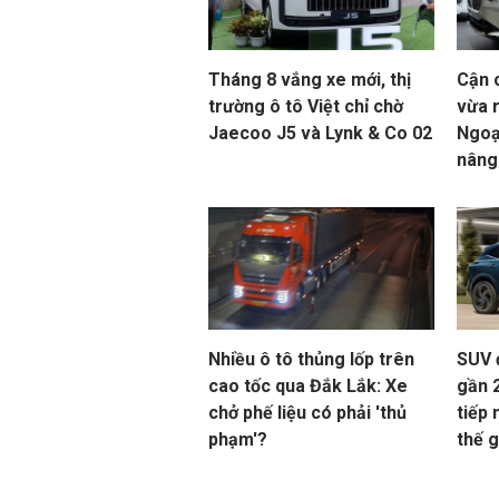
Tháng 8 vắng xe mới, thị
Cận 
trường ô tô Việt chỉ chờ
vừa r
Jaecoo J5 và Lynk & Co 02
Ngoạ
nâng
Nhiều ô tô thủng lốp trên
SUV 
cao tốc qua Đắk Lắk: Xe
gần 
chở phế liệu có phải 'thủ
tiếp 
phạm'?
thế g