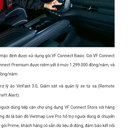
F 9 mặc định được sử dụng gói VF Connect Basic. Gói VF Connect
onnect Premium được niêm yết ở mức 1.299.000 đồng/năm, và
 đồng/năm.
ợ lý ảo VinFast 3.0, Giám sát và quản lý xe từ xa (Remote
eft Alert).
gười dùng tiếp cận chợ ứng dụng VF Connect Store với hàng
 Cùng đó là bản đồ Vietmap Live Pro hỗ trợ người dùng di chuyển
ở gói Prime, khách hàng có sẵn dữ liệu di động, đảm bảo kết nối