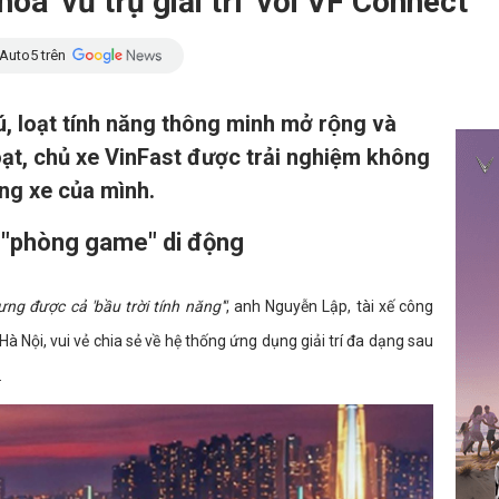
a 'vũ trụ giải trí' với VF Connect
Auto5 trên
 loạt tính năng thông minh mở rộng và
oạt, chủ xe VinFast được trải nghiệm không
ang xe của mình.
 "phòng game" di động
ng được cả 'bầu trời tính năng'"
, anh Nguyễn Lập, tài xế công
à Nội, vui vẻ chia sẻ về hệ thống ứng dụng giải trí đa dạng sau
.