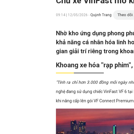
Chủ xe VinFast mở khó
Theo dõi 
09:14 | 12/05/2026 -
Quỳnh Trang
Nhờ kho ứng dụng phong phú,
khả năng cá nhân hóa linh h
gian giải trí riêng trong kho
Khoang xe hóa "rạp phim",
"Tính ra chỉ hơn 3.000 đồng mỗi ngày như
nghệ đang sử dụng chiếc VinFast VF 6 tại H
khi nâng cấp lên gói VF Connect Premium