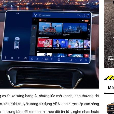
Mới
ng chiếc xe xăng hạng A, những lúc chờ khách, anh thường chỉ
iên, kể từ khi chuyển sang sử dụng VF 6, anh được tiếp cận hàng
 hình trung tâm để xem phim, theo dõi tin tức, nghe nhạc hoặc