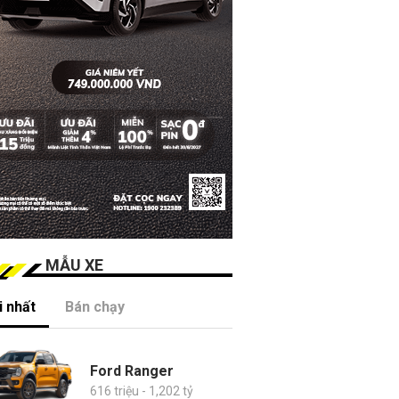
MẪU XE
 nhất
Bán chạy
Ford Ranger
616 triệu - 1,202 tỷ