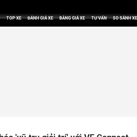
TOP XE
ĐÁNH GIÁ XE
BẢNG GIÁ XE
TƯ VẤN
SO SÁNH X