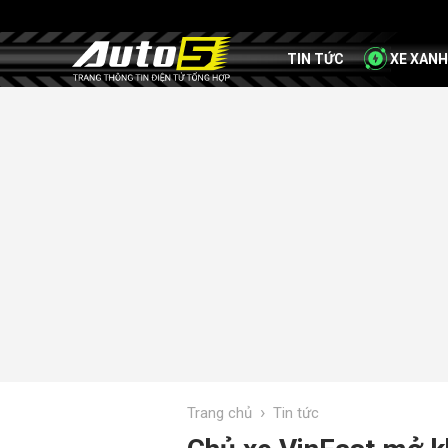
TIN TỨC
XE XANH
›
Trang chủ
Tin tức