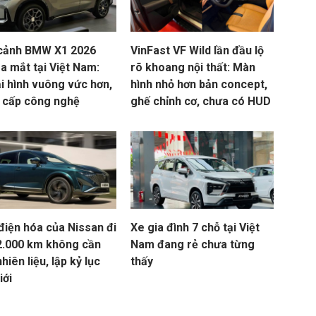
cảnh BMW X1 2026
VinFast VF Wild lần đầu lộ
a mắt tại Việt Nam:
rõ khoang nội thất: Màn
i hình vuông vức hơn,
hình nhỏ hơn bản concept,
 cấp công nghệ
ghế chỉnh cơ, chưa có HUD
điện hóa của Nissan đi
Xe gia đình 7 chỗ tại Việt
2.000 km không cần
Nam đang rẻ chưa từng
nhiên liệu, lập kỷ lục
thấy
iới