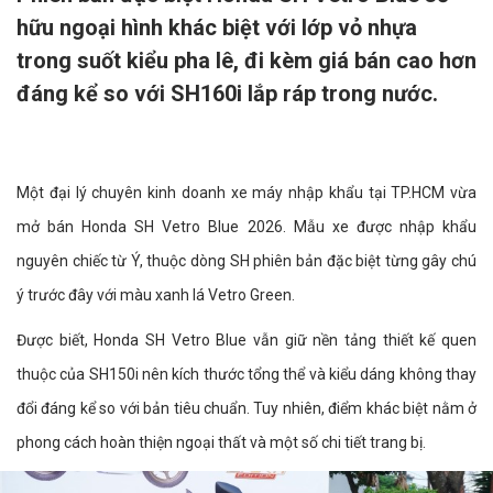
hữu ngoại hình khác biệt với lớp vỏ nhựa
trong suốt kiểu pha lê, đi kèm giá bán cao hơn
đáng kể so với SH160i lắp ráp trong nước.
Một đại lý chuyên kinh doanh xe máy nhập khẩu tại TP.HCM vừa
mở bán Honda SH Vetro Blue 2026. Mẫu xe được nhập khẩu
nguyên chiếc từ Ý, thuộc dòng SH phiên bản đặc biệt từng gây chú
ý trước đây với màu xanh lá Vetro Green.
Được biết, Honda SH Vetro Blue vẫn giữ nền tảng thiết kế quen
thuộc của SH150i nên kích thước tổng thể và kiểu dáng không thay
đổi đáng kể so với bản tiêu chuẩn. Tuy nhiên, điểm khác biệt nằm ở
phong cách hoàn thiện ngoại thất và một số chi tiết trang bị.