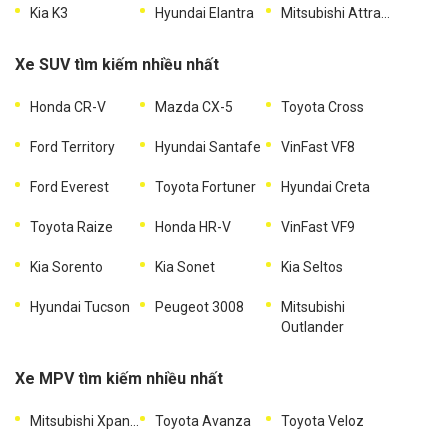
Kia K3
Hyundai Elantra
Mitsubishi Attrage
Xe SUV tìm kiếm nhiều nhất
Honda CR-V
Mazda CX-5
Toyota Cross
Ford Territory
Hyundai Santafe
VinFast VF8
Ford Everest
Toyota Fortuner
Hyundai Creta
Toyota Raize
Honda HR-V
VinFast VF9
Kia Sorento
Kia Sonet
Kia Seltos
Hyundai Tucson
Peugeot 3008
Mitsubishi
Outlander
Xe MPV tìm kiếm nhiều nhất
Mitsubishi Xpander
Toyota Avanza
Toyota Veloz