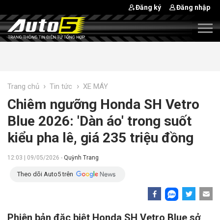
Đăng ký
Đăng nhập
›
›
Trang chủ
Tin tức
XE MÁY
Chiêm ngưỡng Honda SH Vetro
Blue 2026: 'Dàn áo' trong suốt
kiểu pha lê, giá 235 triệu đồng
12:03 | 09/05/2026 -
Quỳnh Trang
Theo dõi Auto5 trên
Phiên bản đặc biệt Honda SH Vetro Blue sở