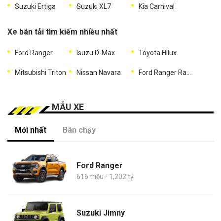
Suzuki Ertiga
Suzuki XL7
Kia Carnival
Xe bán tải tìm kiếm nhiều nhất
Ford Ranger
Isuzu D-Max
Toyota Hilux
Mitsubishi Triton
Nissan Navara
Ford Ranger Raptor
MẪU XE
Mới nhất
Bán chạy
Ford Ranger
616 triệu - 1,202 tỷ
Suzuki Jimny