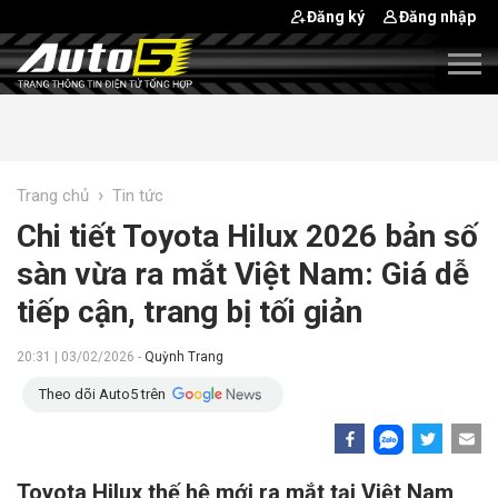
Đăng ký
Đăng nhập
›
Trang chủ
Tin tức
Chi tiết Toyota Hilux 2026 bản số
sàn vừa ra mắt Việt Nam: Giá dễ
tiếp cận, trang bị tối giản
20:31 | 03/02/2026 -
Quỳnh Trang
Theo dõi Auto5 trên
Toyota Hilux thế hệ mới ra mắt tại Việt Nam