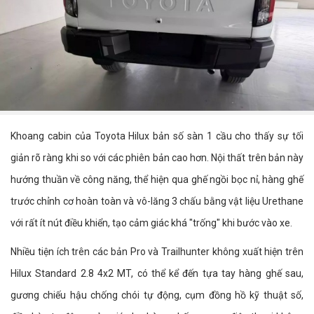
Khoang cabin của Toyota Hilux bản số sàn 1 cầu cho thấy sự tối
giản rõ ràng khi so với các phiên bản cao hơn. Nội thất trên bản này
hướng thuần về công năng, thể hiện qua ghế ngồi bọc nỉ, hàng ghế
trước chỉnh cơ hoàn toàn và vô-lăng 3 chấu bằng vật liệu Urethane
với rất ít nút điều khiển, tạo cảm giác khá "trống" khi bước vào xe.
Nhiều tiện ích trên các bản Pro và Trailhunter không xuất hiện trên
Hilux Standard 2.8 4x2 MT, có thể kể đến tựa tay hàng ghế sau,
gương chiếu hậu chống chói tự động, cụm đồng hồ kỹ thuật số,