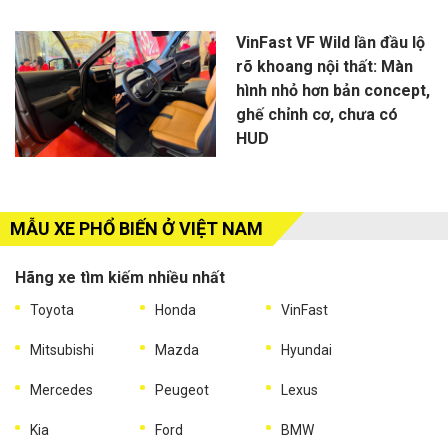
VinFast VF Wild lần đầu lộ
rõ khoang nội thất: Màn
hình nhỏ hơn bản concept,
ghế chỉnh cơ, chưa có
HUD
MẪU XE PHỔ BIẾN Ở VIỆT NAM
Hãng xe tìm kiếm nhiều nhất
Toyota
Honda
VinFast
Mitsubishi
Mazda
Hyundai
Mercedes
Peugeot
Lexus
Kia
Ford
BMW