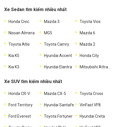
Xe Sedan tìm kiếm nhiều nhất
Honda Civic
Mazda 3
Toyota Vios
Nissan Almera
MG5
Mazda 6
Toyota Altis
Toyota Camry
Mazda 2
Kia K5
Hyundai Accent
Honda City
Kia K3
Hyundai Elantra
Mitsubishi Attrage
Xe SUV tìm kiếm nhiều nhất
Honda CR-V
Mazda CX-5
Toyota Cross
Ford Territory
Hyundai Santafe
VinFast VF8
Ford Everest
Toyota Fortuner
Hyundai Creta