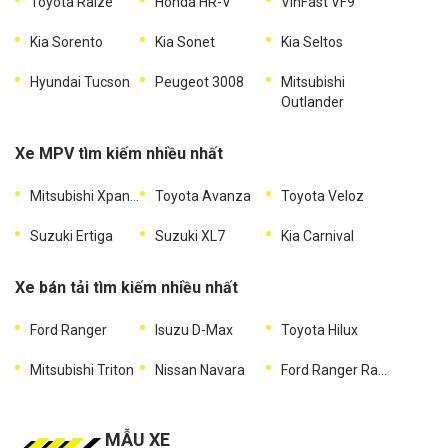
Toyota Raize
Honda HR-V
VinFast VF9
Kia Sorento
Kia Sonet
Kia Seltos
Hyundai Tucson
Peugeot 3008
Mitsubishi
Outlander
Xe MPV tìm kiếm nhiều nhất
Mitsubishi Xpander
Toyota Avanza
Toyota Veloz
Suzuki Ertiga
Suzuki XL7
Kia Carnival
Xe bán tải tìm kiếm nhiều nhất
Ford Ranger
Isuzu D-Max
Toyota Hilux
Mitsubishi Triton
Nissan Navara
Ford Ranger Raptor
MẪU XE