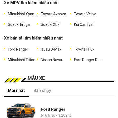
Xe MPV tìm kiếm nhiều nhất
Mitsubishi Xpander
Toyota Avanza
Toyota Veloz
Suzuki Ertiga
Suzuki XL7
Kia Carnival
Xe bán tải tìm kiếm nhiều nhất
Ford Ranger
Isuzu D-Max
Toyota Hilux
Mitsubishi Triton
Nissan Navara
Ford Ranger Raptor
MẪU XE
Mới nhất
Bán chạy
Ford Ranger
616 triệu - 1,202 tỷ