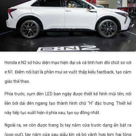
Honda e:N2 sở hữu diện mạo hiện đại và cá tính hơn đôi chút so với
e:N1. Điểm nổi bật là phần mui xe vuốt thấp kiểu fastback, tạo cảm
giác thể thao.
Phía trước, cụm đèn LED ban ngày được thiết kế hình mũi tên, nối
liền bởi dải đèn ngang tạo thành hình chữ "H" đặc trưng. Thiết kế
này tiếp tục xuất hiện ở phía sau, tạo sự đồng nhất.
Ngoài ra, xe còn được trang bị tay nắm cửa trước dạng ẩn bật ra
(pop-out), tay nắm cửa sau giấu kín và bộ vành hợp kim hai tông