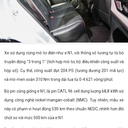
Xe sử dụng cùng mô-tơ điện như e:N1, với thông số tương tự từ bộ
truyền động "3 trong 1" (tích hợp mô-tơ, bộ điều khiển công suất và
hộp số). Cụ thể, công suất đạt 204 PS (tương đương 201 mã lực)
và mô-men xoắn 310 Nm trong dải tua từ 0-4.621 vòng/phút.
Bộ pin cũng giống e:N1, là pin CATL 96 cell dung lượng 68,8 kWh sử
dụng công nghệ nickel-mangan-cobalt (NMC). Tuy nhiên, mẫu xe
này có phạm vi hoạt động 530 km theo chuẩn NEDC, nhỉnh hơn đôi
chút so với mức 500 km của e:N1.