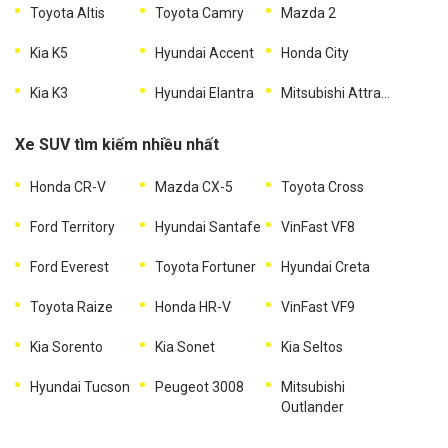
Toyota Altis
Toyota Camry
Mazda 2
Kia K5
Hyundai Accent
Honda City
Kia K3
Hyundai Elantra
Mitsubishi Attrage
Xe SUV tìm kiếm nhiều nhất
Honda CR-V
Mazda CX-5
Toyota Cross
Ford Territory
Hyundai Santafe
VinFast VF8
Ford Everest
Toyota Fortuner
Hyundai Creta
Toyota Raize
Honda HR-V
VinFast VF9
Kia Sorento
Kia Sonet
Kia Seltos
Hyundai Tucson
Peugeot 3008
Mitsubishi
Outlander