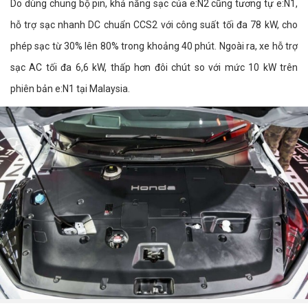
Do dùng chung bộ pin, khả năng sạc của e:N2 cũng tương tự e:N1,
hỗ trợ sạc nhanh DC chuẩn CCS2 với công suất tối đa 78 kW, cho
phép sạc từ 30% lên 80% trong khoảng 40 phút. Ngoài ra, xe hỗ trợ
sạc AC tối đa 6,6 kW, thấp hơn đôi chút so với mức 10 kW trên
phiên bản e:N1 tại Malaysia.