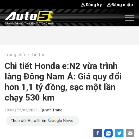
Đăng ký
Đăng nhập
›
Trang chủ
Tin tức
Chi tiết Honda e:N2 vừa trình
làng Đông Nam Á: Giá quy đổi
hơn 1,1 tỷ đồng, sạc một lần
chạy 530 km
10:03 | 25/03/2026 -
Quỳnh Trang
Theo dõi Auto5 trên