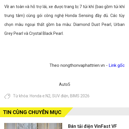
Về an toàn và hỗ trợ lái, xe được trang bị 7 túi khí (bao gồm túi khí
trung tâm) cùng gói công nghệ Honda Sensing đầy đủ. Các tùy
chọn màu ngoại thất gồm ba màu: Diamond Dust Pearl, Urban
Grey Pearl và Crystal Black Pearl.
Theo nongthonvaphattrien.vn -
Link gốc
Auto5
Từ khóa:
Honda e:N2
,
SUV điện
,
BIMS 2026
TIN CÙNG CHUYÊN MỤC
Bán tải điện VinFast VF