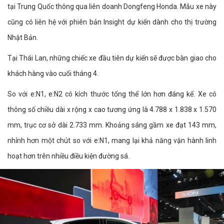
tại Trung Quốc thông qua liên doanh Dongfeng Honda. Mẫu xe này
cũng có liên hệ với phiên bản Insight dự kiến dành cho thị trường
Nhật Bản.
Tại Thái Lan, những chiếc xe đầu tiên dự kiến sẽ được bàn giao cho
khách hàng vào cuối tháng 4.
So với e:N1, e:N2 có kích thước tổng thể lớn hơn đáng kể. Xe có
thông số chiều dài x rộng x cao tương ứng là 4.788 x 1.838 x 1.570
mm, trục cơ sở dài 2.733 mm. Khoảng sáng gầm xe đạt 143 mm,
nhỉnh hơn một chút so với e:N1, mang lại khả năng vận hành linh
hoạt hơn trên nhiều điều kiện đường sá.