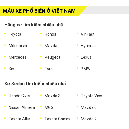
MẪU XE PHỔ BIẾN Ở VIỆT NAM
Hãng xe tìm kiếm nhiều nhất
Toyota
Honda
VinFast
Mitsubishi
Mazda
Hyundai
Mercedes
Peugeot
Lexus
Kia
Ford
BMW
Xe Sedan tìm kiếm nhiều nhất
Honda Civic
Mazda 3
Toyota Vios
Nissan Almera
MG5
Mazda 6
Toyota Altis
Toyota Camry
Mazda 2