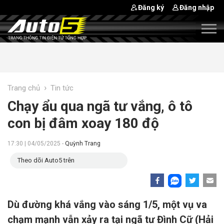
Đăng ký
Đăng nhập
›
Trang chủ
Tin tức
Chạy ẩu qua ngã tư vắng, ô tô
con bị đâm xoay 180 độ
17:30 | 04/05/2025 -
Quỳnh Trang
Theo dõi Auto5 trên
Dù đường khá vắng vào sáng 1/5, một vụ va
chạm mạnh vẫn xảy ra tại ngã tư Đình Cữ (Hải