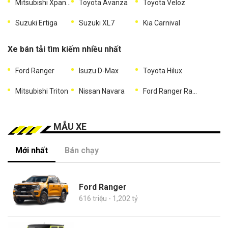
Mitsubishi Xpander
Toyota Avanza
Toyota Veloz
Suzuki Ertiga
Suzuki XL7
Kia Carnival
Xe bán tải tìm kiếm nhiều nhất
Ford Ranger
Isuzu D-Max
Toyota Hilux
Mitsubishi Triton
Nissan Navara
Ford Ranger Raptor
MẪU XE
Mới nhất
Bán chạy
Ford Ranger
616 triệu - 1,202 tỷ