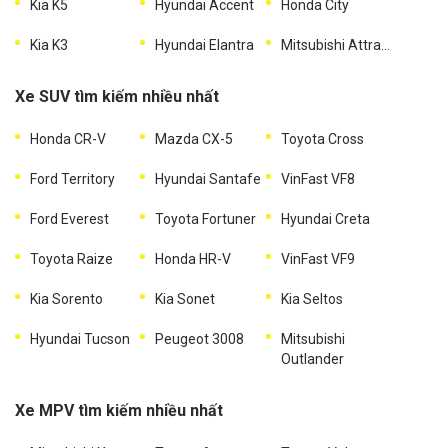
Kia K5
Hyundai Accent
Honda City
Kia K3
Hyundai Elantra
Mitsubishi Attrage
Xe SUV tìm kiếm nhiều nhất
Honda CR-V
Mazda CX-5
Toyota Cross
Ford Territory
Hyundai Santafe
VinFast VF8
Ford Everest
Toyota Fortuner
Hyundai Creta
Toyota Raize
Honda HR-V
VinFast VF9
Kia Sorento
Kia Sonet
Kia Seltos
Hyundai Tucson
Peugeot 3008
Mitsubishi
Outlander
Xe MPV tìm kiếm nhiều nhất