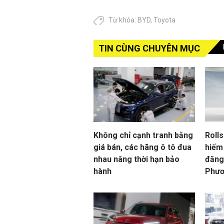
Từ khóa:
BYD
,
Toyota
TIN CÙNG CHUYÊN MỤC
Không chỉ cạnh tranh bằng
Roll
giá bán, các hãng ô tô đua
hiếm 
nhau nâng thời hạn bảo
đăng
hành
Phươ