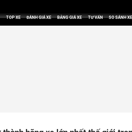
TOP XE
ĐÁNH GIÁ XE
BẢNG GIÁ XE
TƯ VẤN
SO SÁNH X