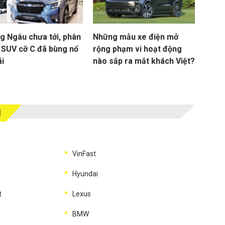
g Ngâu chưa tới, phân
Những mẫu xe điện mở
 SUV cỡ C đã bùng nổ
rộng phạm vi hoạt động
ãi
nào sắp ra mắt khách Việt?
M
VinFast
Hyundai
t
Lexus
BMW