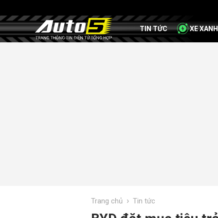
TIN TỨC
XE XANH
›
Trang chủ
Tin tức