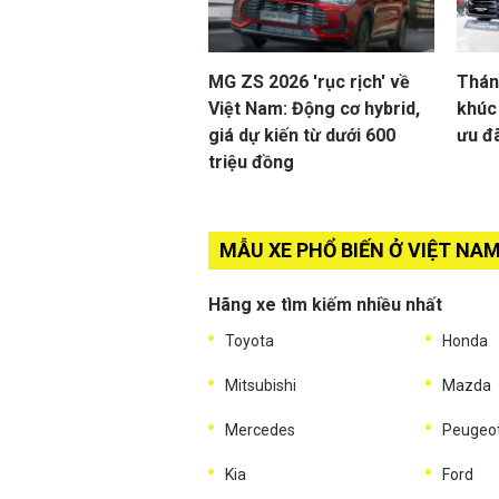
MG ZS 2026 'rục rịch' về
Thán
Việt Nam: Động cơ hybrid,
khúc
giá dự kiến từ dưới 600
ưu đ
triệu đồng
MẪU XE PHỔ BIẾN Ở VIỆT NA
Hãng xe tìm kiếm nhiều nhất
Toyota
Honda
Mitsubishi
Mazda
Mercedes
Peugeo
Kia
Ford