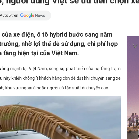
người dùng Việt sẽ ưu tiên chọn xe
Auto5 trên
 của xe điện, ô tô hybrid bước sang năm
trưởng, nhờ lợi thế dễ sử dụng, chi phí hợp
ạ tầng hiện tại của Việt Nam.
trưởng mạnh tại Việt Nam, song sự phát triển của hạ tầng trạm
ều này khiến không ít khách hàng còn dè dặt khi chuyển sang xe
ỉnh, khu vực ngoại ô hoặc người có tần suất di chuyển cao.