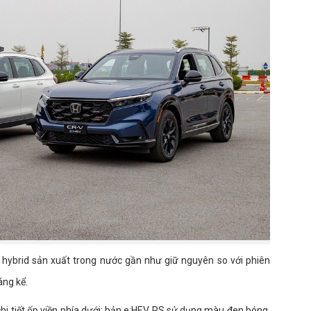
-V hybrid sản xuất trong nước gần như giữ nguyên so với phiên
áng kể.
hi tiết ốp viền phía dưới: bản e:HEV RS sử dụng màu đen bóng,