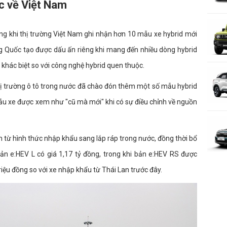
ục về Việt Nam
g khi thị trường Việt Nam ghi nhận hơn 10 mẫu xe hybrid mới
ng Quốc tạo được dấu ấn riêng khi mang đến nhiều dòng hybrid
khác biệt so với công nghệ hybrid quen thuộc.
ị trường ô tô trong nước đã chào đón thêm một số mẫu hybrid
mẫu xe được xem như "cũ mà mới" khi có sự điều chỉnh về nguồn
 từ hình thức nhập khẩu sang lắp ráp trong nước, đồng thời bổ
ản e:HEV L có giá 1,17 tỷ đồng, trong khi bản e:HEV RS được
riệu đồng so với xe nhập khẩu từ Thái Lan trước đây.