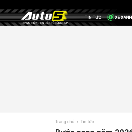
TIN TỨC
XE XANH
›
Trang chủ
Tin tức