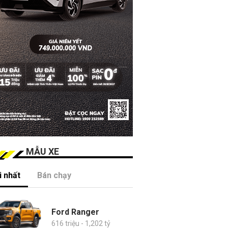
MẪU XE
 nhất
Bán chạy
Ford Ranger
616 triệu - 1,202 tỷ