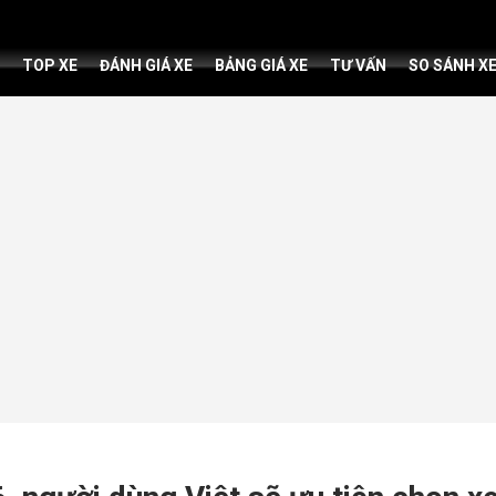
TOP XE
ĐÁNH GIÁ XE
BẢNG GIÁ XE
TƯ VẤN
SO SÁNH X