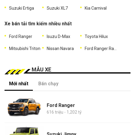
Suzuki Ertiga
Suzuki XL7
Kia Carnival
Xe bán tải tìm kiếm nhiều nhất
Ford Ranger
Isuzu D-Max
Toyota Hilux
Mitsubishi Triton
Nissan Navara
Ford Ranger Raptor
MẪU XE
Mới nhất
Bán chạy
Ford Ranger
616 triệu - 1,202 tỷ
Suzuki Jimny