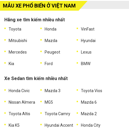
MẪU XE PHỔ BIẾN Ở VIỆT NAM
Hãng xe tìm kiếm nhiều nhất
Toyota
Honda
VinFast
Mitsubishi
Mazda
Hyundai
Mercedes
Peugeot
Lexus
Kia
Ford
BMW
Xe Sedan tìm kiếm nhiều nhất
Honda Civic
Mazda 3
Toyota Vios
Nissan Almera
MG5
Mazda 6
Toyota Altis
Toyota Camry
Mazda 2
Kia K5
Hyundai Accent
Honda City