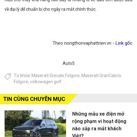
về đại lý để chuẩn bị cho ngày ra mắt chính thức.
Theo nongthonvaphattrien.vn -
Link gốc
Auto5
Từ khóa:
Maserati Grecale Folgore
,
Maserati GranCabrio
Folgore
,
volkswagen golf
TIN CÙNG CHUYÊN MỤC
Những mẫu xe điện mở
rộng phạm vi hoạt động
nào sắp ra mắt khách
Việt?