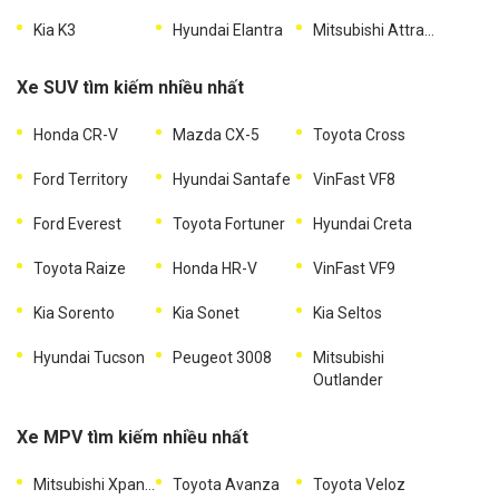
Kia K3
Hyundai Elantra
Mitsubishi Attrage
Xe SUV tìm kiếm nhiều nhất
Honda CR-V
Mazda CX-5
Toyota Cross
Ford Territory
Hyundai Santafe
VinFast VF8
Ford Everest
Toyota Fortuner
Hyundai Creta
Toyota Raize
Honda HR-V
VinFast VF9
Kia Sorento
Kia Sonet
Kia Seltos
Hyundai Tucson
Peugeot 3008
Mitsubishi
Outlander
Xe MPV tìm kiếm nhiều nhất
Mitsubishi Xpander
Toyota Avanza
Toyota Veloz