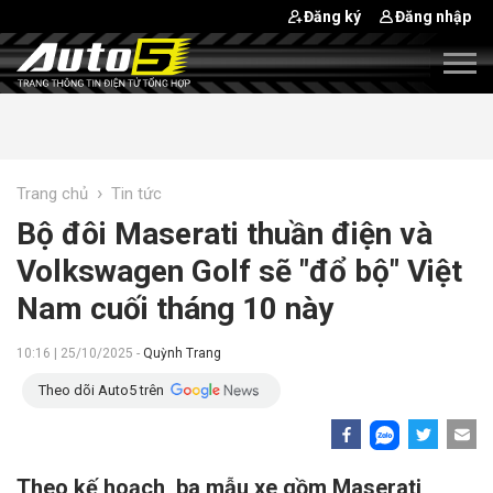
Đăng ký
Đăng nhập
›
Trang chủ
Tin tức
Bộ đôi Maserati thuần điện và
Volkswagen Golf sẽ "đổ bộ" Việt
Nam cuối tháng 10 này
10:16 | 25/10/2025 -
Quỳnh Trang
Theo dõi Auto5 trên
Theo kế hoạch, ba mẫu xe gồm Maserati