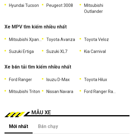
Hyundai Tucson
Peugeot 3008
Mitsubishi
Outlander
Xe MPV tìm kiếm nhiều nhất
Mitsubishi Xpander
Toyota Avanza
Toyota Veloz
Suzuki Ertiga
Suzuki XL7
Kia Carnival
Xe bán tải tìm kiếm nhiều nhất
Ford Ranger
Isuzu D-Max
Toyota Hilux
Mitsubishi Triton
Nissan Navara
Ford Ranger Raptor
MẪU XE
Mới nhất
Bán chạy