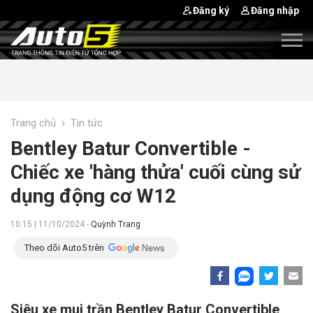
Đăng ký
Đăng nhập
›
Trang chủ
Tin tức
Bentley Batur Convertible -
Chiếc xe 'hàng thửa' cuối cùng sử
dụng động cơ W12
10:15 | 11/10/2024 -
Quỳnh Trang
Theo dõi Auto5 trên
Siêu xe mui trần Bentley Batur Convertible