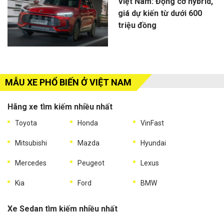
Việt Nam: Động cơ hybrid,
giá dự kiến từ dưới 600
triệu đồng
MẪU XE PHỔ BIẾN Ở VIỆT NAM
Hãng xe tìm kiếm nhiều nhất
Toyota
Honda
VinFast
Mitsubishi
Mazda
Hyundai
Mercedes
Peugeot
Lexus
Kia
Ford
BMW
Xe Sedan tìm kiếm nhiều nhất