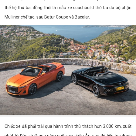
thế hệ thứ ba, đồng thời là mẫu xe coachbuild thứ ba do bộ phận
Mulliner chế tạo, sau Batur Coupe và Bacalar.
Chiếc xe đã phải trải qua hành trình thử thách hơn 3.000 km, xuất
phát từ Đức và đi qua năm quốc gia châu Âu, sau đó tiếp tục được