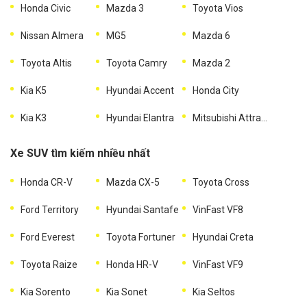
Honda Civic
Mazda 3
Toyota Vios
Nissan Almera
MG5
Mazda 6
Toyota Altis
Toyota Camry
Mazda 2
Kia K5
Hyundai Accent
Honda City
Kia K3
Hyundai Elantra
Mitsubishi Attrage
Xe SUV tìm kiếm nhiều nhất
Honda CR-V
Mazda CX-5
Toyota Cross
Ford Territory
Hyundai Santafe
VinFast VF8
Ford Everest
Toyota Fortuner
Hyundai Creta
Toyota Raize
Honda HR-V
VinFast VF9
Kia Sorento
Kia Sonet
Kia Seltos