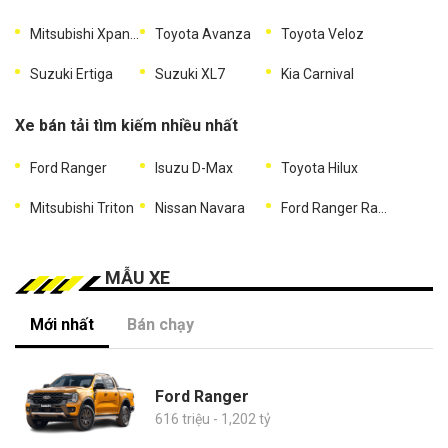
Mitsubishi Xpander
Toyota Avanza
Toyota Veloz
Suzuki Ertiga
Suzuki XL7
Kia Carnival
Xe bán tải tìm kiếm nhiều nhất
Ford Ranger
Isuzu D-Max
Toyota Hilux
Mitsubishi Triton
Nissan Navara
Ford Ranger Raptor
MẪU XE
Mới nhất
Bán chạy
Ford Ranger
616 triệu - 1,202 tỷ