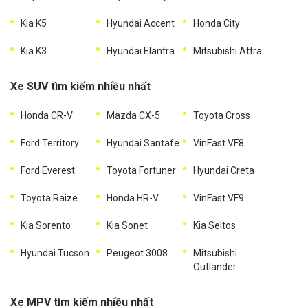
Kia K5
Hyundai Accent
Honda City
Kia K3
Hyundai Elantra
Mitsubishi Attrage
Xe SUV tìm kiếm nhiều nhất
Honda CR-V
Mazda CX-5
Toyota Cross
Ford Territory
Hyundai Santafe
VinFast VF8
Ford Everest
Toyota Fortuner
Hyundai Creta
Toyota Raize
Honda HR-V
VinFast VF9
Kia Sorento
Kia Sonet
Kia Seltos
Hyundai Tucson
Peugeot 3008
Mitsubishi
Outlander
Xe MPV tìm kiếm nhiều nhất