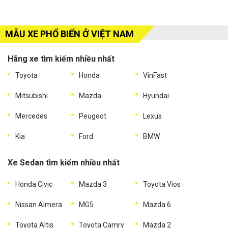
MẪU XE PHỔ BIẾN Ở VIỆT NAM
Hãng xe tìm kiếm nhiều nhất
Toyota
Honda
VinFast
Mitsubishi
Mazda
Hyundai
Mercedes
Peugeot
Lexus
Kia
Ford
BMW
Xe Sedan tìm kiếm nhiều nhất
Honda Civic
Mazda 3
Toyota Vios
Nissan Almera
MG5
Mazda 6
Toyota Altis
Toyota Camry
Mazda 2