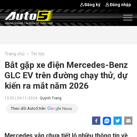
Đăng ký
Đăng nhập
›
Trang chủ
Tin tức
Bắt gặp xe điện Mercedes-Benz
GLC EV trên đường chạy thử, dự
kiến ra mắt năm 2026
13:55 | 29/11/2024 -
Quỳnh Trang
Theo dõi Auto5 trên
Mercedes vẫn chưa tiết lộ nhiều thông tin về