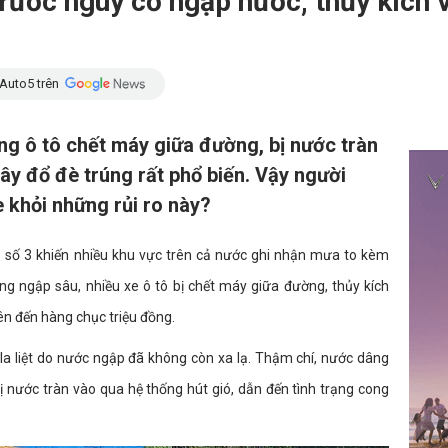
 trước nguy cơ ngập nước, thủy kíc
Auto5 trên
ng ô tô chết máy giữa đường, bị nước tràn
ây đổ đè trúng rất phổ biến. Vậy người
 khỏi những rủi ro này?
số 3 khiến nhiều khu vực trên cả nước ghi nhận mưa to kèm
ờng ngập sâu, nhiều xe ô tô bị chết máy giữa đường, thủy kích
ên đến hàng chục triệu đồng.
 la liệt do nước ngập đã không còn xa lạ. Thậm chí, nước dâng
 nước tràn vào qua hệ thống hút gió, dẫn đến tình trạng cong