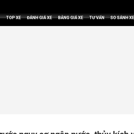
TOP XE
ĐÁNH GIÁ XE
BẢNG GIÁ XE
TƯ VẤN
SO SÁNH X