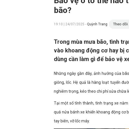
Bảo vệ ô tô thế nào
bão?
Theo dõi 
19:10 | 24/07/2025 -
Quỳnh Trang
Trong mùa mưa bão, tình trạ
vào khoang động cơ hay bị c
dùng cần làm gì để bảo vệ xe
Những ngày gần đây, ảnh hưởng của bão 
giông, lốc. Hệ quả là hàng loạt tuyến đư
nghiêm trọng, kéo theo chi phí sửa chữa l
Tại một số tỉnh thành, tình trạng xe nằm
quá nửa bánh xe khiến khoang động cơ bị
tay biên, vỡ lốc máy.