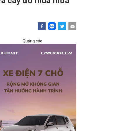
h và cây đổ mùa mưa
Quảng cáo