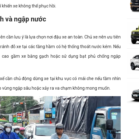
 khiến xe không thể phục hồi.
ch và ngập nước
ên cần lưu ý là lựa chọn nơi đậu xe an toàn. Chủ xe nên ưu tiên
, tránh đỗ xe tại các tầng hầm có hệ thống thoát nước kém. Nếu
kê cao gầm xe bằng gạch hoặc sử dụng bạt phủ chống ngập
ài xế cần chủ động dừng xe tại khu vực có mái che nếu tầm nhìn
 vào vùng ngập sâu hoặc xảy ra va chạm không mong muốn.