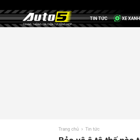
TIN TỨC
XE XANH
›
Trang chủ
Tin tức