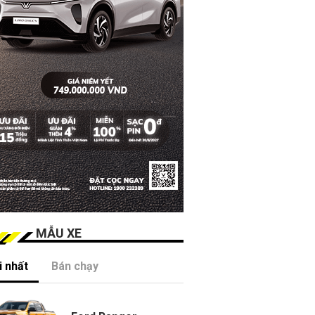
MẪU XE
 nhất
Bán chạy