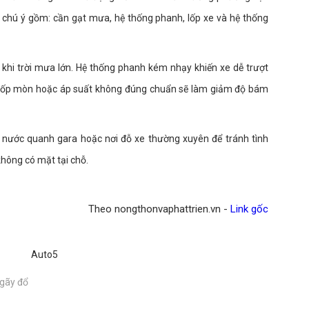
hú ý gồm: cần gạt mưa, hệ thống phanh, lốp xe và hệ thống
hi trời mưa lớn. Hệ thống phanh kém nhạy khiến xe dễ trượt
ó, lốp mòn hoặc áp suất không đúng chuẩn sẽ làm giảm độ bám
t nước quanh gara hoặc nơi đỗ xe thường xuyên để tránh tình
hông có mặt tại chỗ.
Theo nongthonvaphattrien.vn -
Link gốc
Auto5
 gãy đổ