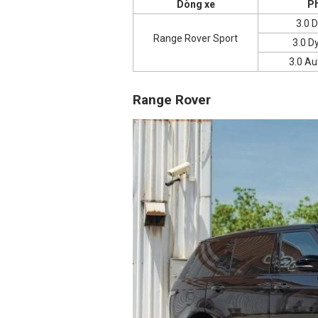
Dòng xe
Ph
3.0 
Range Rover Sport
3.0 D
3.0 Au
Range Rover