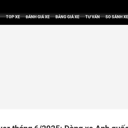
TOP XE
ĐÁNH GIÁ XE
BẢNG GIÁ XE
TƯ VẤN
SO SÁNH X