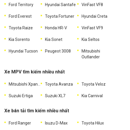
Ford Territory
Hyundai Santafe
VinFast VF8
Ford Everest
Toyota Fortuner
Hyundai Creta
Toyota Raize
Honda HR-V
VinFast VF9
Kia Sorento
Kia Sonet
Kia Seltos
Hyundai Tucson
Peugeot 3008
Mitsubishi
Outlander
Xe MPV tìm kiếm nhiều nhất
Mitsubishi Xpander
Toyota Avanza
Toyota Veloz
Suzuki Ertiga
Suzuki XL7
Kia Carnival
Xe bán tải tìm kiếm nhiều nhất
Ford Ranger
Isuzu D-Max
Toyota Hilux