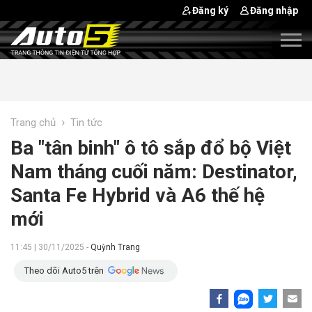
Đăng ký
Đăng nhập
›
Trang chủ
Tin tức
Ba "tân binh" ô tô sắp đổ bộ Việt
Nam tháng cuối năm: Destinator,
Santa Fe Hybrid và A6 thế hệ
mới
11:45 | 30/11/2025 -
Quỳnh Trang
Theo dõi Auto5 trên