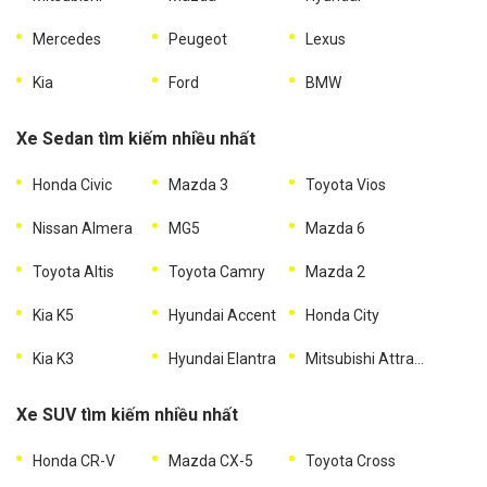
Mercedes
Peugeot
Lexus
Kia
Ford
BMW
Xe Sedan tìm kiếm nhiều nhất
Honda Civic
Mazda 3
Toyota Vios
Nissan Almera
MG5
Mazda 6
Toyota Altis
Toyota Camry
Mazda 2
Kia K5
Hyundai Accent
Honda City
Kia K3
Hyundai Elantra
Mitsubishi Attrage
Xe SUV tìm kiếm nhiều nhất
Honda CR-V
Mazda CX-5
Toyota Cross