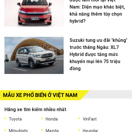
Nam: Diện mạo khác biệt,
khả năng thêm tùy chọn
hybrid?
Suzuki tung ưu đãi 'khủng'
trước tháng Ngâu: XL7
Hybrid được tăng mức
khuyến mại lên 75 triệu
đồng
MẪU XE PHỔ BIẾN Ở VIỆT NAM
Hãng xe tìm kiếm nhiều nhất
Toyota
Honda
VinFast
Mitsubishi
Mazda
Hyundai