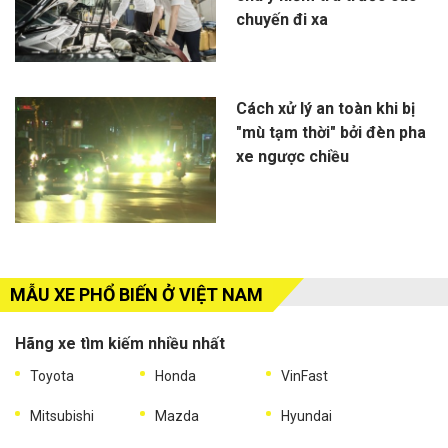
chuyến đi xa
Cách xử lý an toàn khi bị
"mù tạm thời" bởi đèn pha
xe ngược chiều
MẪU XE PHỔ BIẾN Ở VIỆT NAM
Hãng xe tìm kiếm nhiều nhất
Toyota
Honda
VinFast
Mitsubishi
Mazda
Hyundai