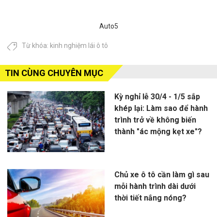
Auto5
Từ khóa:
kinh nghiệm lái ô tô
TIN CÙNG CHUYÊN MỤC
Kỳ nghỉ lễ 30/4 - 1/5 sắp
khép lại: Làm sao để hành
trình trở về không biến
thành "ác mộng kẹt xe"?
Chủ xe ô tô cần làm gì sau
mỗi hành trình dài dưới
thời tiết nắng nóng?