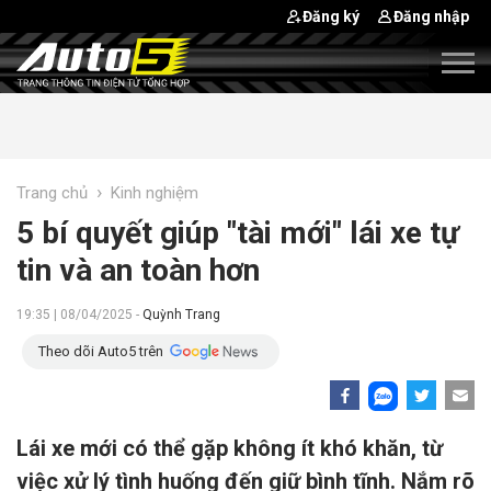
Đăng ký
Đăng nhập
›
Trang chủ
Kinh nghiệm
5 bí quyết giúp "tài mới" lái xe tự
tin và an toàn hơn
19:35 | 08/04/2025 -
Quỳnh Trang
Theo dõi Auto5 trên
Lái xe mới có thể gặp không ít khó khăn, từ
việc xử lý tình huống đến giữ bình tĩnh. Nắm rõ