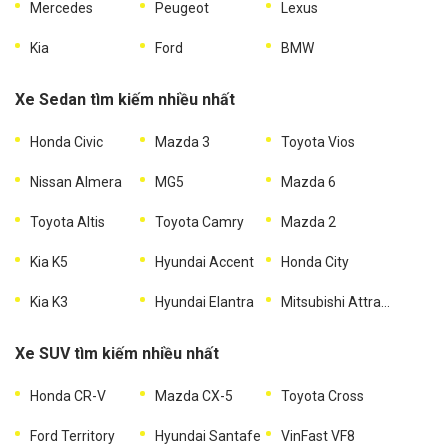
Mercedes
Peugeot
Lexus
Kia
Ford
BMW
Xe Sedan tìm kiếm nhiều nhất
Honda Civic
Mazda 3
Toyota Vios
Nissan Almera
MG5
Mazda 6
Toyota Altis
Toyota Camry
Mazda 2
Kia K5
Hyundai Accent
Honda City
Kia K3
Hyundai Elantra
Mitsubishi Attrage
Xe SUV tìm kiếm nhiều nhất
Honda CR-V
Mazda CX-5
Toyota Cross
Ford Territory
Hyundai Santafe
VinFast VF8