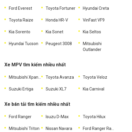
Ford Everest
Toyota Fortuner
Hyundai Creta
Toyota Raize
Honda HR-V
VinFast VF9
Kia Sorento
Kia Sonet
Kia Seltos
Hyundai Tucson
Peugeot 3008
Mitsubishi
Outlander
Xe MPV tìm kiếm nhiều nhất
Mitsubishi Xpander
Toyota Avanza
Toyota Veloz
Suzuki Ertiga
Suzuki XL7
Kia Carnival
Xe bán tải tìm kiếm nhiều nhất
Ford Ranger
Isuzu D-Max
Toyota Hilux
Mitsubishi Triton
Nissan Navara
Ford Ranger Raptor