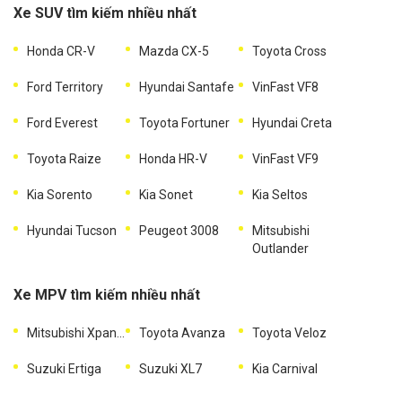
Xe SUV tìm kiếm nhiều nhất
Honda CR-V
Mazda CX-5
Toyota Cross
Ford Territory
Hyundai Santafe
VinFast VF8
Ford Everest
Toyota Fortuner
Hyundai Creta
Toyota Raize
Honda HR-V
VinFast VF9
Kia Sorento
Kia Sonet
Kia Seltos
Hyundai Tucson
Peugeot 3008
Mitsubishi
Outlander
Xe MPV tìm kiếm nhiều nhất
Mitsubishi Xpander
Toyota Avanza
Toyota Veloz
Suzuki Ertiga
Suzuki XL7
Kia Carnival