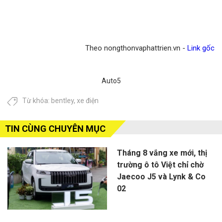
Theo nongthonvaphattrien.vn -
Link gốc
Auto5
Từ khóa:
bentley
,
xe điện
TIN CÙNG CHUYÊN MỤC
Tháng 8 vắng xe mới, thị
trường ô tô Việt chỉ chờ
Jaecoo J5 và Lynk & Co
02