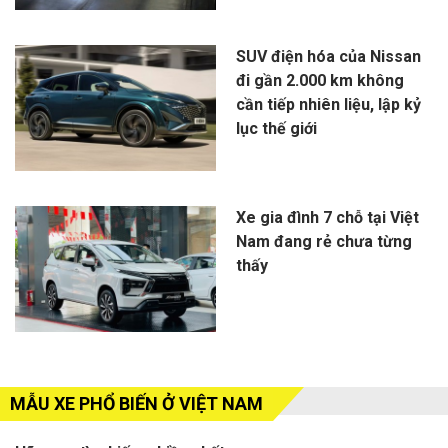
SUV điện hóa của Nissan
đi gần 2.000 km không
cần tiếp nhiên liệu, lập kỷ
lục thế giới
Xe gia đình 7 chỗ tại Việt
Nam đang rẻ chưa từng
thấy
MẪU XE PHỔ BIẾN Ở VIỆT NAM