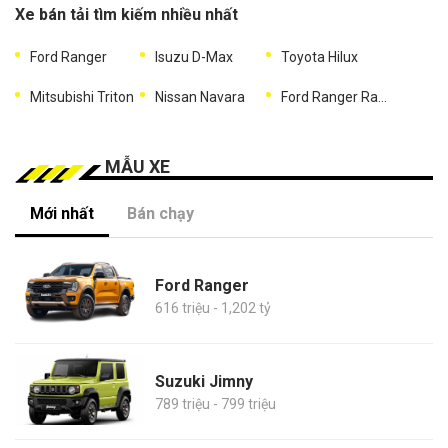
Xe bán tải tìm kiếm nhiều nhất
Ford Ranger
Isuzu D-Max
Toyota Hilux
Mitsubishi Triton
Nissan Navara
Ford Ranger Raptor
MẪU XE
Mới nhất
Bán chạy
Ford Ranger
616 triệu - 1,202 tỷ
Suzuki Jimny
789 triệu - 799 triệu