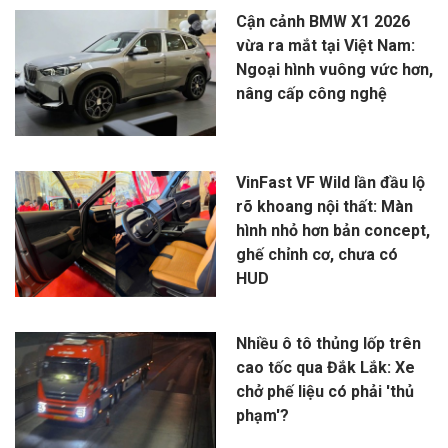
Cận cảnh BMW X1 2026
vừa ra mắt tại Việt Nam:
Ngoại hình vuông vức hơn,
nâng cấp công nghệ
VinFast VF Wild lần đầu lộ
rõ khoang nội thất: Màn
hình nhỏ hơn bản concept,
ghế chỉnh cơ, chưa có
HUD
Nhiều ô tô thủng lốp trên
cao tốc qua Đắk Lắk: Xe
chở phế liệu có phải 'thủ
phạm'?