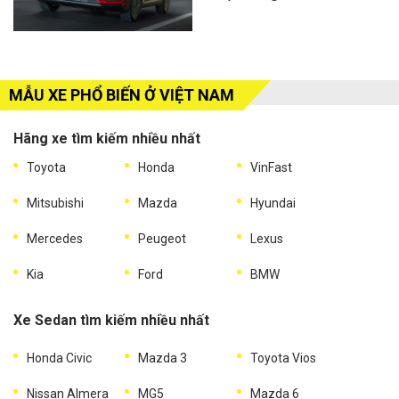
MẪU XE PHỔ BIẾN Ở VIỆT NAM
Hãng xe tìm kiếm nhiều nhất
Toyota
Honda
VinFast
Mitsubishi
Mazda
Hyundai
Mercedes
Peugeot
Lexus
Kia
Ford
BMW
Xe Sedan tìm kiếm nhiều nhất
Honda Civic
Mazda 3
Toyota Vios
Nissan Almera
MG5
Mazda 6