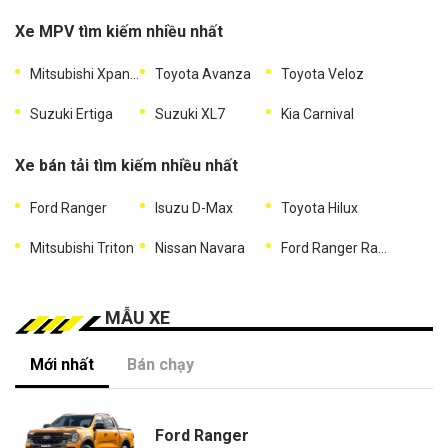
Xe MPV tìm kiếm nhiều nhất
Mitsubishi Xpander
Toyota Avanza
Toyota Veloz
Suzuki Ertiga
Suzuki XL7
Kia Carnival
Xe bán tải tìm kiếm nhiều nhất
Ford Ranger
Isuzu D-Max
Toyota Hilux
Mitsubishi Triton
Nissan Navara
Ford Ranger Raptor
MẪU XE
Mới nhất
Bán chạy
Ford Ranger