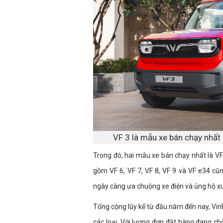
VF 3 là mẫu xe bán chạy nhất
Trong đó, hai mẫu xe bán chạy nhất là VF
gồm VF 6, VF 7, VF 8, VF 9 và VF e34 cũ
ngày càng ưa chuộng xe điện và ủng hộ x
Tổng cộng lũy kế từ đầu năm đến nay, VinF
các loại. Với lượng đơn đặt hàng đang ch