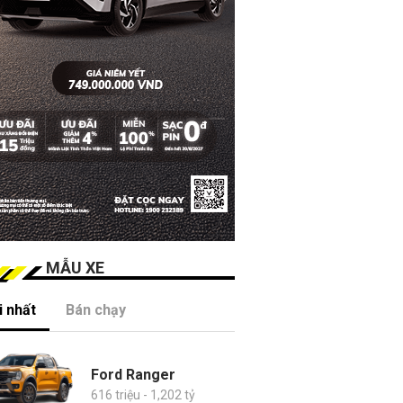
MẪU XE
 nhất
Bán chạy
Ford Ranger
616 triệu - 1,202 tỷ