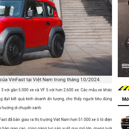
 của VinFast tại Việt Nam trong tháng 10/2024.
 3 với gần 5.000 xe và VF 5 với hơn 2.600 xe. Các mẫu xe khác
ng đạt kết quả kinh doanh ấn tượng, cho thấy người tiêu dùng
Mới
u hướng di chuyển xanh.
ast đã bàn giao ra thị trường Việt Nam hơn 51.000 xe ô tô điện
ờ bàn giao cao, cùng năng lực sản xuất quy mô lớn, mạng lưới