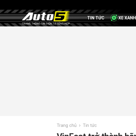
TIN TỨC
XE XANH
›
Trang chủ
Tin tức