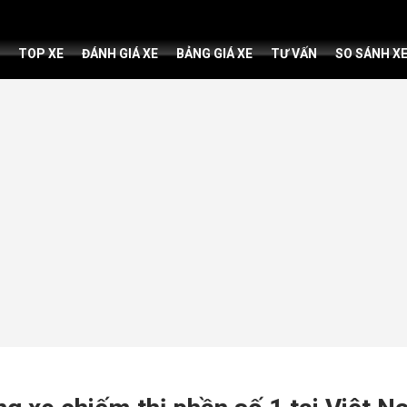
TOP XE
ĐÁNH GIÁ XE
BẢNG GIÁ XE
TƯ VẤN
SO SÁNH X