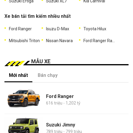
Suzuki Ertiga
Suzuki XL7
Kia Carnival
Xe bán tải tìm kiếm nhiều nhất
Ford Ranger
Isuzu D-Max
Toyota Hilux
Mitsubishi Triton
Nissan Navara
Ford Ranger Raptor
MẪU XE
Mới nhất
Bán chạy
Ford Ranger
616 triệu - 1,202 tỷ
Suzuki Jimny
789 triệu - 799 triệu