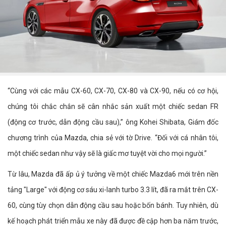
“Cùng với các mẫu CX-60, CX-70, CX-80 và CX-90, nếu có cơ hội,
chúng tôi chắc chắn sẽ cân nhắc sản xuất một chiếc sedan FR
(động cơ trước, dẫn động cầu sau),” ông Kohei Shibata, Giám đốc
chương trình của Mazda, chia sẻ với tờ Drive. “Đối với cá nhân tôi,
một chiếc sedan như vậy sẽ là giấc mơ tuyệt vời cho mọi người.”
Từ lâu, Mazda đã ấp ủ ý tưởng về một chiếc Mazda6 mới trên nền
tảng "Large" với động cơ sáu xi-lanh turbo 3.3 lít, đã ra mắt trên CX-
60, cùng tùy chọn dẫn động cầu sau hoặc bốn bánh. Tuy nhiên, dù
kế hoạch phát triển mẫu xe này đã được đề cập hơn ba năm trước,