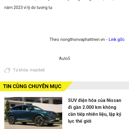
năm 2023 vì lý do tương tự.
Theo nongthonvaphattrien.vn -
Link gốc
Auto5
Từ khóa:
mazda6
TIN CÙNG CHUYÊN MỤC
SUV điện hóa của Nissan
đi gần 2.000 km không
cần tiếp nhiên liệu, lập kỷ
lục thế giới