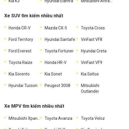
Kia K3
Hyundai Elantra
Mitsubishi Attrage
Xe SUV tìm kiếm nhiều nhất
Honda CR-V
Mazda CX-5
Toyota Cross
Ford Territory
Hyundai Santafe
VinFast VF8
Ford Everest
Toyota Fortuner
Hyundai Creta
Toyota Raize
Honda HR-V
VinFast VF9
Kia Sorento
Kia Sonet
Kia Seltos
Hyundai Tucson
Peugeot 3008
Mitsubishi
Outlander
Xe MPV tìm kiếm nhiều nhất
Mitsubishi Xpander
Toyota Avanza
Toyota Veloz