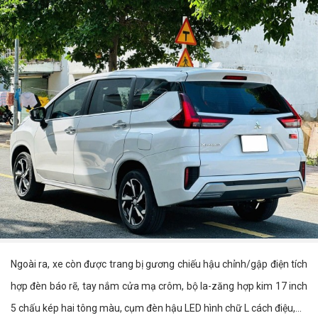
Ngoài ra, xe còn được trang bị gương chiếu hậu chỉnh/gập điện tích
hợp đèn báo rẽ, tay nắm cửa mạ crôm, bộ la-zăng hợp kim 17 inch
5 chấu kép hai tông màu, cụm đèn hậu LED hình chữ L cách điệu,...