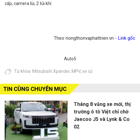
cấp, camera lùi, 2 túi khí.
Theo nongthonvaphattrien.vn -
Link gốc
Auto5
Từ khóa:
Mitsubishi Xpander
,
MPV
,
xe cũ
TIN CÙNG CHUYÊN MỤC
Tháng 8 vắng xe mới, thị
trường ô tô Việt chỉ chờ
Jaecoo J5 và Lynk & Co
02