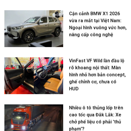
Cận cảnh BMW X1 2026
vừa ra mắt tại Việt Nam:
Ngoại hình vuông vức hơn,
nâng cấp công nghệ
VinFast VF Wild lần đầu lộ
rõ khoang nội thất: Màn
hình nhỏ hơn bản concept,
ghế chỉnh cơ, chưa có
HUD
Nhiều ô tô thủng lốp trên
cao tốc qua Đắk Lắk: Xe
chở phế liệu có phải 'thủ
phạm'?