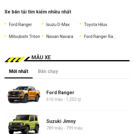
Xe bán tải tìm kiếm nhiều nhất
Ford Ranger
Isuzu D-Max
Toyota Hilux
Mitsubishi Triton
Nissan Navara
Ford Ranger Raptor
MẪU XE
Mới nhất
Bán chạy
Ford Ranger
616 triệu - 1,202 tỷ
Suzuki Jimny
789 triệu - 799 triệu