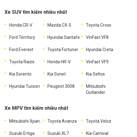
Xe SUV tìm kiếm nhiều nhất
Honda CR-V
Mazda CX-5
Toyota Cross
Ford Territory
Hyundai Santafe
VinFast VF8
Ford Everest
Toyota Fortuner
Hyundai Creta
Toyota Raize
Honda HR-V
VinFast VF9
Kia Sorento
Kia Sonet
Kia Seltos
Hyundai Tucson
Peugeot 3008
Mitsubishi
Outlander
Xe MPV tìm kiếm nhiều nhất
Mitsubishi Xpander
Toyota Avanza
Toyota Veloz
Suzuki Ertiga
Suzuki XL7
Kia Carnival