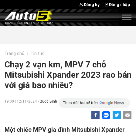
Đăng ký
Đăng nhập
›
Trang chủ
Tin tức
Chạy 2 vạn km, MPV 7 chỗ
Mitsubishi Xpander 2023 rao bán
với giá bao nhiêu?
19:00 | 12/11/2024 -
Quốc Bình
Theo dõi Auto5 trên
Một chiếc MPV gia đình Mitsubishi Xpander