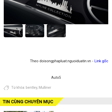
Theo doisongphapluat.nguoiduatin.vn -
Link gốc
Auto5
Từ khóa:
bentley
,
Mulliner
TIN CÙNG CHUYÊN MỤC