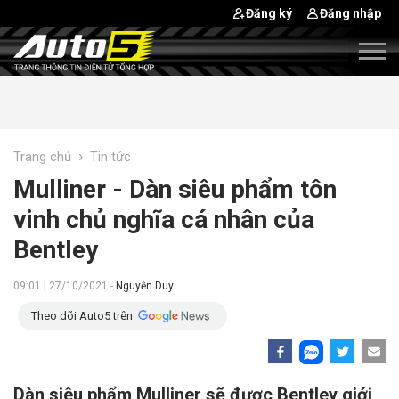
Đăng ký
Đăng nhập
›
Trang chủ
Tin tức
Mulliner - Dàn siêu phẩm tôn
vinh chủ nghĩa cá nhân của
Bentley
09:01 | 27/10/2021 -
Nguyễn Duy
Theo dõi Auto5 trên
Dàn siêu phẩm Mulliner sẽ được Bentley giới