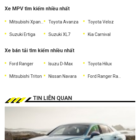
Xe MPV tìm kiếm nhiều nhất
Mitsubishi Xpander
Toyota Avanza
Toyota Veloz
Suzuki Ertiga
Suzuki XL7
Kia Carnival
Xe bán tải tìm kiếm nhiều nhất
Ford Ranger
Isuzu D-Max
Toyota Hilux
Mitsubishi Triton
Nissan Navara
Ford Ranger Raptor
TIN LIÊN QUAN