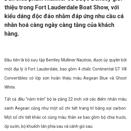
thiệu trong Fort Lauderdale Boat Show, với
kiểu dáng độc đáo nhằm đáp ứng nhu cầu cá
nhân hoá càng ngày càng tăng của khách
hàng.
Đầu tiên là bộ sưu tập Bentley Mulliner Nauticis, được ủy quyền bởi
một đại lý ở Fort Lauderdale, bao gồm 4 chiếc Continental GT V8
Convertibles có lớp sơn hoàn thiệu màu Aegean Blue và Ghost
White.
Tất cả đều “nằm trên” bộ la-zăng 22 inch với các điểm nhấn màu
xanh Aegean cũng như một số chi tiết trang trí bằng sợi carbon.
Một số chi tiết khác có cùng màu thân xe bao gồm bộ chia trước,
ốp sườn, bộ khuếch tán phía sau và cánh gió sau.