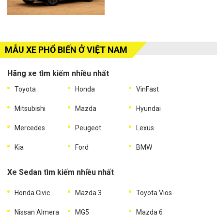
MẪU XE PHỔ BIẾN Ở VIỆT NAM
Hãng xe tìm kiếm nhiều nhất
Toyota
Honda
VinFast
Mitsubishi
Mazda
Hyundai
Mercedes
Peugeot
Lexus
Kia
Ford
BMW
Xe Sedan tìm kiếm nhiều nhất
Honda Civic
Mazda 3
Toyota Vios
Nissan Almera
MG5
Mazda 6