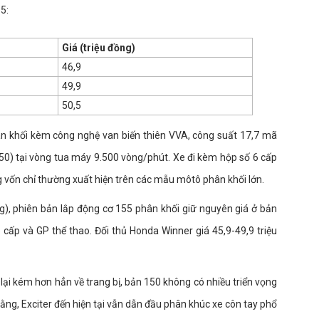
5:
Giá (triệu đồng)
46,9
49,9
50,5
n khối kèm công nghệ van biến thiên VVA, công suất 17,7 mã
150) tại vòng tua máy 9.500 vòng/phút. Xe đi kèm hộp số 6 cấp
ng vốn chỉ thường xuất hiện trên các mẫu môtô phân khối lớn.
ồng), phiên bản lắp động cơ 155 phân khối giữ nguyên giá ở bản
cấp và GP thể thao. Đối thủ Honda Winner giá 45,9-49,9 triệu
 lại kém hơn hẳn về trang bị, bản 150 không có nhiều triển vọng
ằng, Exciter đến hiện tại vẫn dẫn đầu phân khúc xe côn tay phổ