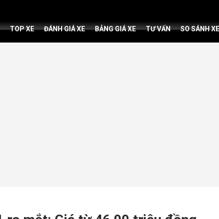
TOP XE
ĐÁNH GIÁ XE
BẢNG GIÁ XE
TƯ VẤN
SO SÁNH X