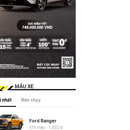
MẪU XE
 nhất
Bán chạy
Ford Ranger
616 triệu - 1,202 tỷ