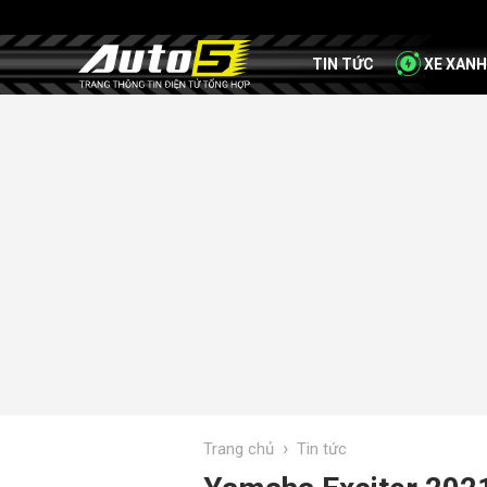
TIN TỨC
XE XANH
›
Trang chủ
Tin tức