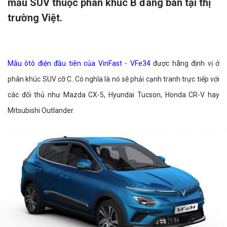
mẫu SUV thuộc phân khúc B đang bán tại thị
trường Việt.
Mẫu ôtô điện đầu tiên của VinFast - VFe34
được hãng định vị ở
phân khúc SUV cỡ C. Có nghĩa là nó sẽ phải cạnh tranh trực tiếp với
các đối thủ như Mazda CX-5, Hyundai Tucson, Honda CR-V hay
Mitsubishi Outlander.