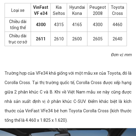
VinFast
Kia
Hyundai
Peugeot
Toyota
Loại xe
VF e34
Seltos
Kona
2008
Cross
Chiều dài
4300
4315
4165
4300
4460
tổng thể
Chiều dài
2611
2610
2600
2605
2640
trục cơ sở
Đơn vị: mm
Trường hợp của VFe34 khá giống với một mẫu xe của Toyota, đó là
Corolla Cross. Tại thị trường quốc tế, Corolla Cross được xếp hạng
giữa 2 phân khúc C và B. Khi về Việt Nam mẫu xe này cũng được
nhà sản xuất định vị ở phân khúc C-SUV. Điểm khác biệt là kích
thước của VinFast VFe34 bé hơn Toyota Corolla Cross (kích thước
tổng thể là 4.460 x 1.825 x 1.620).