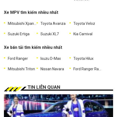
Xe MPV tìm kiếm nhiều nhất
Mitsubishi Xpander
Toyota Avanza
Toyota Veloz
Suzuki Ertiga
Suzuki XL7
Kia Carnival
Xe bán tải tìm kiếm nhiều nhất
Ford Ranger
Isuzu D-Max
Toyota Hilux
Mitsubishi Triton
Nissan Navara
Ford Ranger Raptor
TIN LIÊN QUAN