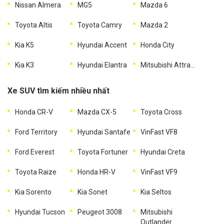
Nissan Almera
MG5
Mazda 6
Toyota Altis
Toyota Camry
Mazda 2
Kia K5
Hyundai Accent
Honda City
Kia K3
Hyundai Elantra
Mitsubishi Attrage
Xe SUV tìm kiếm nhiều nhất
Honda CR-V
Mazda CX-5
Toyota Cross
Ford Territory
Hyundai Santafe
VinFast VF8
Ford Everest
Toyota Fortuner
Hyundai Creta
Toyota Raize
Honda HR-V
VinFast VF9
Kia Sorento
Kia Sonet
Kia Seltos
Hyundai Tucson
Peugeot 3008
Mitsubishi
Outlander