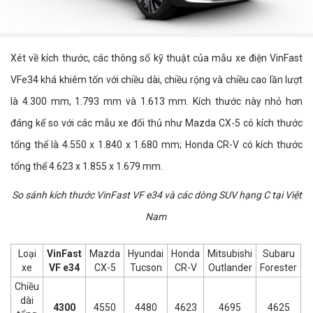
Xét về kích thước, các thông số kỹ thuật của mẫu xe điện VinFast
VFe34 khá khiêm tốn với chiều dài, chiều rộng và chiều cao lần lượt
là 4.300 mm, 1.793 mm và 1.613 mm. Kích thước này nhỏ hơn
đáng kể so với các mẫu xe đối thủ như Mazda CX-5 có kích thước
tổng thể là 4.550 x 1.840 x 1.680 mm; Honda CR-V có kích thước
tổng thể 4.623 x 1.855 x 1.679 mm.
So sánh kích thước VinFast VF e34 và các dòng SUV hạng C tại Việt
Nam
Loại
VinFast
Mazda
Hyundai
Honda
Mitsubishi
Subaru
xe
VF e34
CX-5
Tucson
CR-V
Outlander
Forester
Chiều
dài
4300
4550
4480
4623
4695
4625