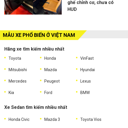
ghế chỉnh cơ, chưa có
HUD
MẪU XE PHỔ BIẾN Ở VIỆT NAM
Hãng xe tìm kiếm nhiều nhất
Toyota
Honda
VinFast
Mitsubishi
Mazda
Hyundai
Mercedes
Peugeot
Lexus
Kia
Ford
BMW
Xe Sedan tìm kiếm nhiều nhất
Honda Civic
Mazda 3
Toyota Vios