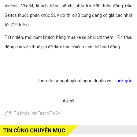
VinFast VFe34, khách hàng sẽ chỉ phải trả 690 triệu đồng (Kia
Seltos thuộc phân khúc SUV đô thị cỡ B cũng đang có giá cao nhất
tới 719 triệu).
Tất nhiên, mỗi năm khách hàng mua xe sẽ phải chi thêm 17,4 triệu
đồng cho việc thuê pin để đảm bảo chiếc xe có thể hoạt động.
Theo doisongphapluat.nguoiduatin.vn -
Link gốc
Auto5
Từ khóa:
VinFast VF e34
TIN CÙNG CHUYÊN MỤC