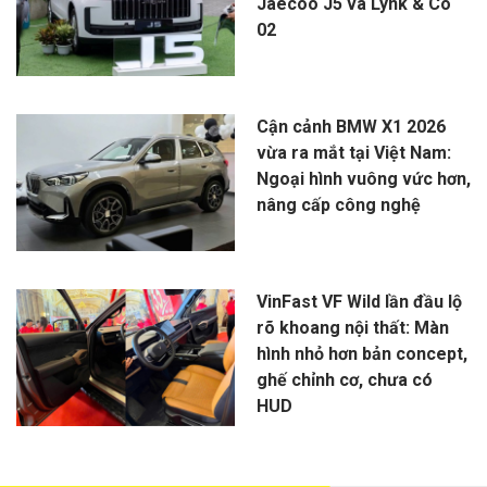
Jaecoo J5 và Lynk & Co
02
Cận cảnh BMW X1 2026
vừa ra mắt tại Việt Nam:
Ngoại hình vuông vức hơn,
nâng cấp công nghệ
VinFast VF Wild lần đầu lộ
rõ khoang nội thất: Màn
hình nhỏ hơn bản concept,
ghế chỉnh cơ, chưa có
HUD