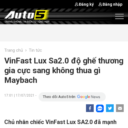
Đăng ký
Đăng nhập
›
Trang chủ
Tin tức
VinFast Lux Sa2.0 độ ghế thương
gia cực sang không thua gì
Maybach
17:01 | 17/07/2021 -
Theo dõi Auto5 trên
Chủ nhân chiếc VinFast Lux SA2.0 đã mạnh