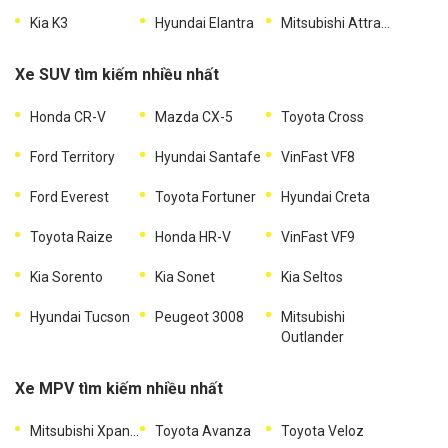
Kia K3
Hyundai Elantra
Mitsubishi Attrage
Xe SUV tìm kiếm nhiều nhất
Honda CR-V
Mazda CX-5
Toyota Cross
Ford Territory
Hyundai Santafe
VinFast VF8
Ford Everest
Toyota Fortuner
Hyundai Creta
Toyota Raize
Honda HR-V
VinFast VF9
Kia Sorento
Kia Sonet
Kia Seltos
Hyundai Tucson
Peugeot 3008
Mitsubishi
Outlander
Xe MPV tìm kiếm nhiều nhất
Mitsubishi Xpander
Toyota Avanza
Toyota Veloz