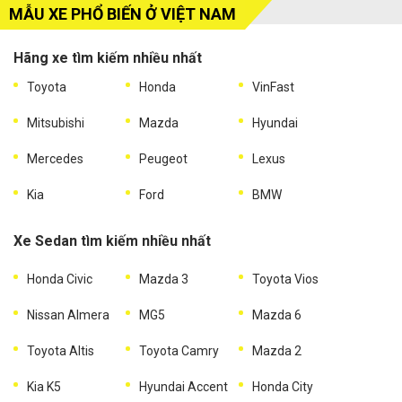
MẪU XE PHỔ BIẾN Ở VIỆT NAM
Hãng xe tìm kiếm nhiều nhất
Toyota
Honda
VinFast
Mitsubishi
Mazda
Hyundai
Mercedes
Peugeot
Lexus
Kia
Ford
BMW
Xe Sedan tìm kiếm nhiều nhất
Honda Civic
Mazda 3
Toyota Vios
Nissan Almera
MG5
Mazda 6
Toyota Altis
Toyota Camry
Mazda 2
Kia K5
Hyundai Accent
Honda City