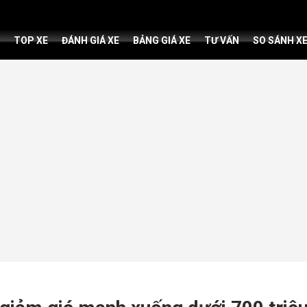
TOP XE
ĐÁNH GIÁ XE
BẢNG GIÁ XE
TƯ VẤN
SO SÁNH X