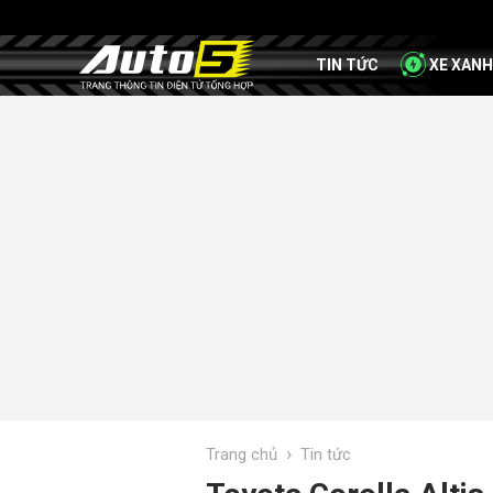
TIN TỨC
XE XANH
›
Trang chủ
Tin tức