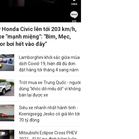
 Honda Civic lên tới 203 km/h,
xe "mạnh miệng": "Bim, Mẹc,
or bơi hết vào đây"
Lamborghini khởi sắc giữa mùa
dịch Covid-19, hiện đã đủ đơn
đặt hàng tới tháng 4 sang năm
Trót mua xe Trung Quốc - người
dùng "khóc dở mếu dở" vì không
bán lại được xe
Siêu xe nhanh nhất hành tinh -
Koenigsegg Jesko có giá lên tới
70 tỷ đồng
Mitsubishi Eclipse Cross PHEV
2021 - SUV gia đình kiêm luôn