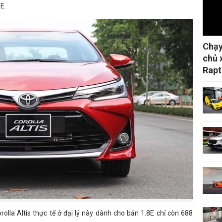
E.
Chạy
chủ 
Rapt
olla Altis thực tế ở đại lý này dành cho bản 1.8E chỉ còn 688