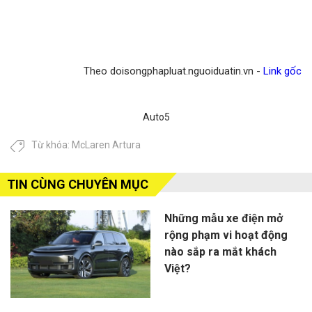
Theo doisongphapluat.nguoiduatin.vn -
Link gốc
Auto5
Từ khóa:
McLaren Artura
TIN CÙNG CHUYÊN MỤC
Những mẫu xe điện mở
rộng phạm vi hoạt động
nào sắp ra mắt khách
Việt?