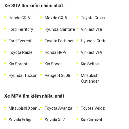
Xe SUV tìm kiếm nhiều nhất
Honda CR-V
Mazda CX-5
Toyota Cross
Ford Territory
Hyundai Santafe
VinFast VF8
Ford Everest
Toyota Fortuner
Hyundai Creta
Toyota Raize
Honda HR-V
VinFast VF9
Kia Sorento
Kia Sonet
Kia Seltos
Hyundai Tucson
Peugeot 3008
Mitsubishi
Outlander
Xe MPV tìm kiếm nhiều nhất
Mitsubishi Xpander
Toyota Avanza
Toyota Veloz
Suzuki Ertiga
Suzuki XL7
Kia Carnival