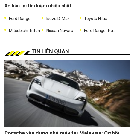
Xe bán tải tìm kiếm nhiều nhất
Ford Ranger
Isuzu D-Max
Toyota Hilux
Mitsubishi Triton
Nissan Navara
Ford Ranger Raptor
TIN LIÊN QUAN
Porsche xây dựng nhà máy tại Malaysia: Cơ hội