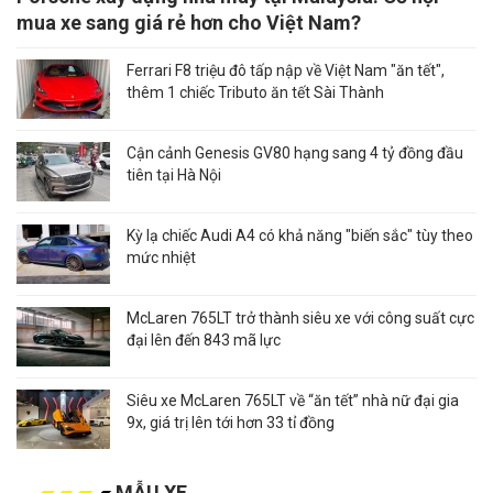
mua xe sang giá rẻ hơn cho Việt Nam?
Ferrari F8 triệu đô tấp nập về Việt Nam "ăn tết",
thêm 1 chiếc Tributo ăn tết Sài Thành
Cận cảnh Genesis GV80 hạng sang 4 tỷ đồng đầu
tiên tại Hà Nội
Kỳ lạ chiếc Audi A4 có khả năng "biến sắc" tùy theo
mức nhiệt
McLaren 765LT trở thành siêu xe với công suất cực
đại lên đến 843 mã lực
Siêu xe McLaren 765LT về “ăn tết” nhà nữ đại gia
9x, giá trị lên tới hơn 33 tỉ đồng
MẪU XE