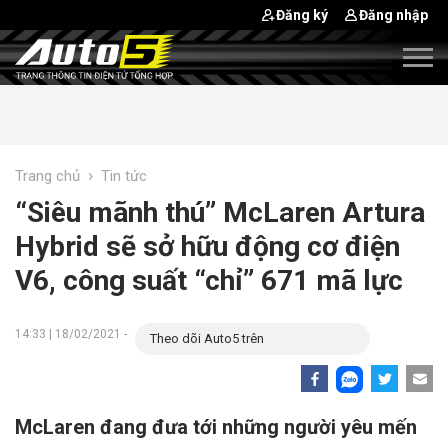
Đăng ký
Đăng nhập
›
Trang chủ
Tin tức
“Siêu mãnh thú” McLaren Artura
Hybrid sẽ sở hữu động cơ điện
V6, công suất “chỉ” 671 mã lực
14:33 | 18/02/2021 -
Theo dõi Auto5 trên
McLaren đang đưa tới những người yêu mến