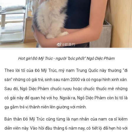
Hot girl Đô Mỹ Trúc - người "bóc phốt" Ngô Diệc Phàm
Theo lời tố của Đô Mỹ Trúc, mỹ nam Trung Quốc này thường "đi
săn" những cô gái trẻ, sinh sau năm 2000 và có ngoại hình xinh xắn.
Sau đó, Ngô Diệc Phàm chuốc rượu hoặc chuốc thuốc mê những
cô gái này để quan hệ với họ. Ngoài ra, Ngô Diệc Phàm còn bị tố là
gạ gẫm trẻ vị thành niên lên giường với mình.
Bản thân Đô Mỹ Trúc cũng từng là nạn nhân của nam ca sĩ kiêm
diễn viên này. Vào hồi đầu tháng 6 năm nay, cô tiết lộ đã hẹn hò với