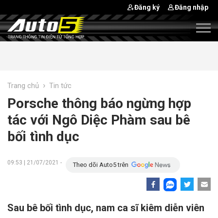
Đăng ký
Đăng nhập
›
Trang chủ
Tin tức
Porsche thông báo ngừng hợp
tác với Ngô Diệc Phàm sau bê
bối tình dục
09:53 | 21/07/2021 -
Theo dõi Auto5 trên
Sau bê bối tình dục, nam ca sĩ kiêm diễn viên