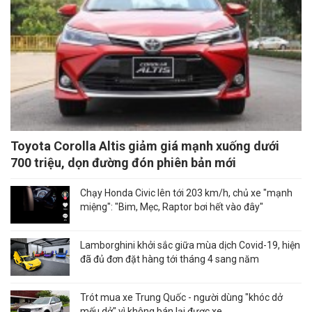
Toyota Corolla Altis giảm giá mạnh xuống dưới
700 triệu, dọn đường đón phiên bản mới
Chạy Honda Civic lên tới 203 km/h, chủ xe "mạnh
miệng": "Bim, Mẹc, Raptor bơi hết vào đây"
Lamborghini khởi sắc giữa mùa dịch Covid-19, hiện
đã đủ đơn đặt hàng tới tháng 4 sang năm
Trót mua xe Trung Quốc - người dùng "khóc dở
mếu dở" vì không bán lại được xe