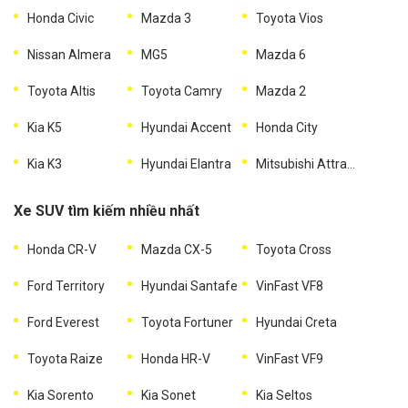
Honda Civic
Mazda 3
Toyota Vios
Nissan Almera
MG5
Mazda 6
Toyota Altis
Toyota Camry
Mazda 2
Kia K5
Hyundai Accent
Honda City
Kia K3
Hyundai Elantra
Mitsubishi Attrage
Xe SUV tìm kiếm nhiều nhất
Honda CR-V
Mazda CX-5
Toyota Cross
Ford Territory
Hyundai Santafe
VinFast VF8
Ford Everest
Toyota Fortuner
Hyundai Creta
Toyota Raize
Honda HR-V
VinFast VF9
Kia Sorento
Kia Sonet
Kia Seltos