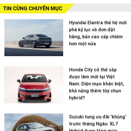
TIN CÙNG CHUYÊN MỤC
Hyundai Elantra thế hệ mới
phá kỷ lục về đơn đặt
hàng, bản cao cấp chiếm
hơn một nửa
Honda City có thể sắp
được làm mới tại Việt
Nam: Diện mạo khác biệt,
khả năng thêm tùy chọn
hybrid?
Suzuki tung ưu đãi 'khủng'
trước tháng Ngâu: XL7
Hybrid được tăng mức