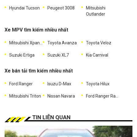
Hyundai Tucson
Peugeot 3008
Mitsubishi
Outlander
Xe MPV tìm kiếm nhiều nhất
Mitsubishi Xpander
Toyota Avanza
Toyota Veloz
Suzuki Ertiga
Suzuki XL7
Kia Carnival
Xe bán tải tìm kiếm nhiều nhất
Ford Ranger
Isuzu D-Max
Toyota Hilux
Mitsubishi Triton
Nissan Navara
Ford Ranger Raptor
TIN LIÊN QUAN