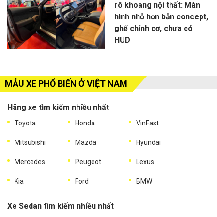
rõ khoang nội thất: Màn
hình nhỏ hơn bản concept,
ghế chỉnh cơ, chưa có
HUD
MẪU XE PHỔ BIẾN Ở VIỆT NAM
Hãng xe tìm kiếm nhiều nhất
Toyota
Honda
VinFast
Mitsubishi
Mazda
Hyundai
Mercedes
Peugeot
Lexus
Kia
Ford
BMW
Xe Sedan tìm kiếm nhiều nhất