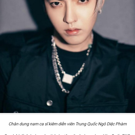
Chân dung nam ca sĩ kiêm diễn viên Trung Quốc Ngô Diệc Phàm