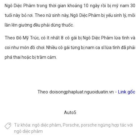
Ngô Diệc Phàm trong thời gian khoảng 10 ngày rồi bị mỹ nam 30
tuổi này bỏ rơi. Theo nữ sinh này, Ngô Diệc Phàm bị yếu sinh lý, mỗi
lần lên giường đều phải dùng thuốc.
Theo Đô Mỹ Trúc, có ít nhất 8 cô gái bị Ngô Diệc Phàm lừa tình và
coi như món đồ chơi. Nhiều cô gái từng bị nam ca sĩ lừa tình đã phải
phá thai hoặc bị trầm cảm.
Theo doisongphapluat.nguoiduatin.vn -
Link gốc
Auto5
Từ khóa:
ngô diệc phàm
,
Porsche
,
porsche ngừng hợp tác với
ngô diệc phàm