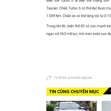
Biến thể Turbo S là biến thể mang tính
Taycan. Chiếc Turbo S có thể đạt được mứ
1.049 Nm. Chiếc xe có thể tăng tốc từ 0-1
Trong khi đó, biến thể 4S có sức mạnh 
ngạc với 563 mã lực, mô men xoắn cực đại
Từ khóa:
porsche taycan
TIN CÙNG CHUYÊN MỤC