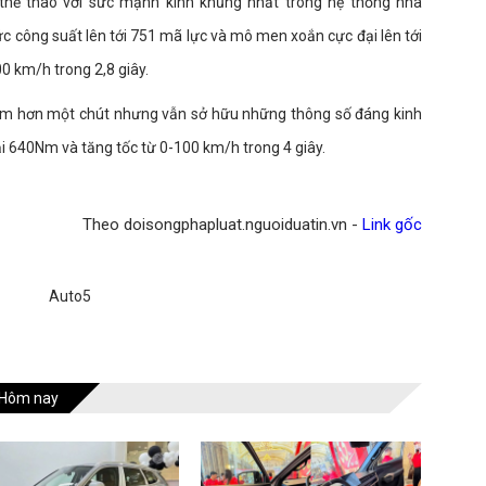
 thể thao với sức mạnh kinh khủng nhất trong hệ thống nhà
c công suất lên tới 751 mã lực và mô men xoắn cực đại lên tới
00 km/h trong 2,8 giây.
kém hơn một chút nhưng vẫn sở hữu những thông số đáng kinh
 640Nm và tăng tốc từ 0-100 km/h trong 4 giây.
Theo doisongphapluat.nguoiduatin.vn -
Link gốc
Auto5
Hôm nay