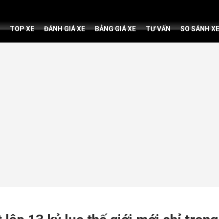
TOP XE
ĐÁNH GIÁ XE
BẢNG GIÁ XE
TƯ VẤN
SO SÁNH X