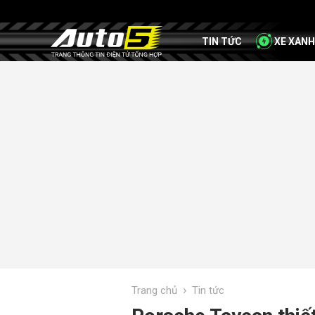
TIN TỨC
XE XANH
›
Trang chủ
Tin tức