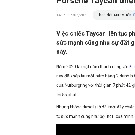
Porsche Taycan thiết
Theo dõi Auto5 trên
14:05 | 06/02/2021 -
Việc chiếc Taycan liên tục p
sức mạnh cũng như sự đắt gi
này.
Năm 2020 là một năm thành công với
Po
này đã khép lại một năm bằng 2 danh hiệu
đua Nurburgring với thời gian 7 phút 42 giâ
tới 55 phút.
Nhưng không dừng lại ở đó, mới đây chiếc x
tỏ sức mạnh cũng như độ "hot" của mình.