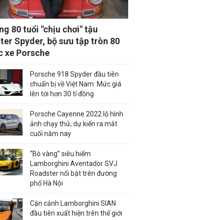
ng 80 tuổi "chịu chơi" tậu
ter Spyder, bộ sưu tập tròn 80
c xe Porsche
Porsche 918 Spyder đầu tiên
chuẩn bị về Việt Nam: Mức giá
lên tới hơn 30 tỉ đồng
Porsche Cayenne 2022 lộ hình
ảnh chạy thử, dự kiến ra mắt
cuối năm nay
“Bò vàng” siêu hiếm
Lamborghini Aventador SVJ
Roadster nổi bật trên đường
phố Hà Nội
Cận cảnh Lamborghini SIAN
đầu tiên xuất hiện trên thế giới