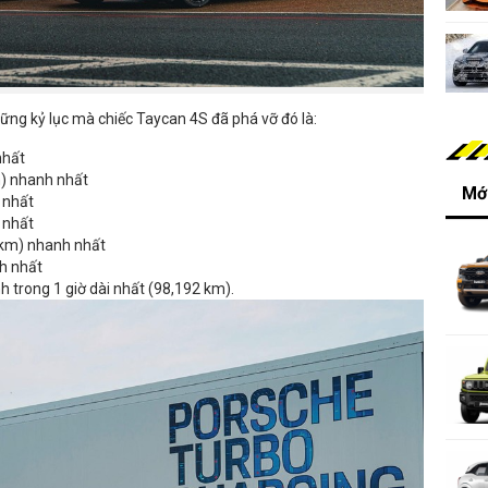
ững kỷ lục mà chiếc Taycan 4S đã phá vỡ đó là:
nhất
) nhanh nhất
Mới
 nhất
 nhất
0km) nhanh nhất
h nhất
nh trong 1 giờ dài nhất (98,192 km).