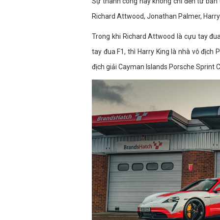
Sự thành công này không chỉ đến từ bản t
Richard Attwood, Jonathan Palmer, Harry K
Trong khi Richard Attwood là cựu tay đu
tay đua F1, thì Harry King là nhà vô địc
địch giải Cayman Islands Porsche Sprint 