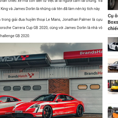
hân chiếc xe mà còn đến từ việc ai là người cầm lái chúng. Và
ing và James Dorlin là những cái tên đã làm nên kỳ tích này.
Cụ ô
a trong giải đua huyền thoại Le Mans, Jonathan Palmer là cựu
Boxs
chiế
h Porsche Carrera Cup GB 2020, cùng với James Dorlin là nhà vô
Challenge GB 2020.