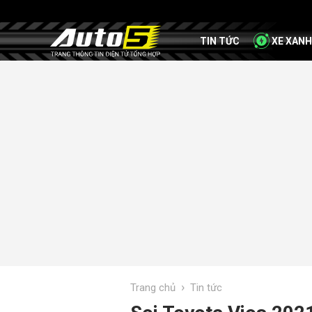
TIN TỨC
XE XANH
›
Trang chủ
Tin tức