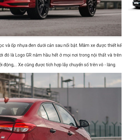
học và ốp nhựa đen dưới cản sau nổi bật. Mâm xe được thiết kế
ới đó là Logo GR nằm hầu hết ở mọi nơi trong nội thất và trên
i động,... Xe cũng được tích hợp lẫy chuyển số trên vô - lăng.