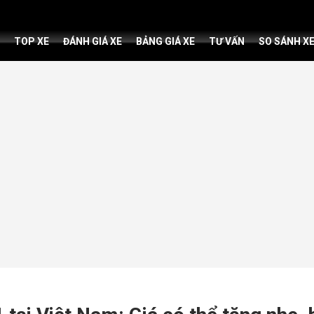
TOP XE
ĐÁNH GIÁ XE
BẢNG GIÁ XE
TƯ VẤN
SO SÁNH X