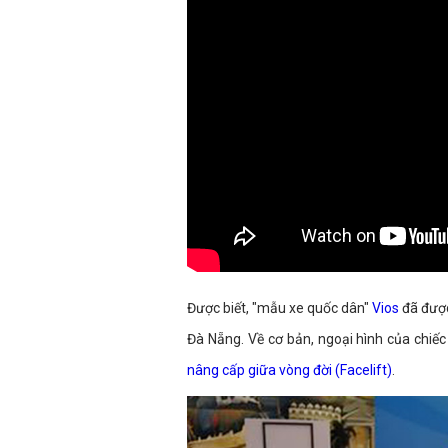
Được biết, "mẫu xe quốc dân"
Vios
đã được
Đà Nẵng. Về cơ bản, ngoại hình của chiếc
nâng cấp giữa vòng đời (Facelift)
.