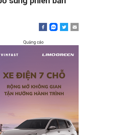
 bổ sung phiên bản
Quảng cáo