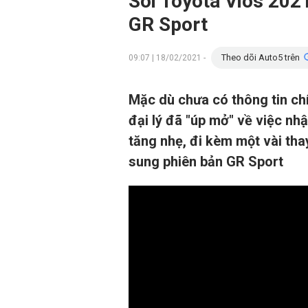
Soi Toyota Vios 2021
GR Sport
Theo dõi Auto5 trên
09:07 | 18/02/2021 -
Mặc dù chưa có thông tin chí
đại lý đã "úp mở" về việc nh
tăng nhẹ, đi kèm một vài thay
sung phiên bản GR Sport