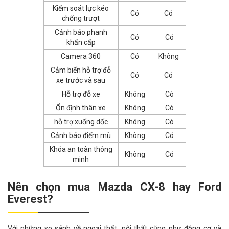
Kiểm soát lực kéo
Có
Có
chống trượt
Cảnh báo phanh
Có
Có
khẩn cấp
Camera 360
Có
Không
Cảm biến hỗ trợ đỗ
Có
Có
xe trước và sau
Hỗ trợ đỗ xe
Không
Có
Ổn định thân xe
Không
Có
hỗ trợ xuống dốc
Không
Có
Cảnh báo điểm mù
Không
Có
Khóa an toàn thông
Không
Có
minh
Nên chọn mua Mazda CX-8 hay Ford
Everest?
Với những so sánh về ngoại thất, nội thất cũng như động cơ và