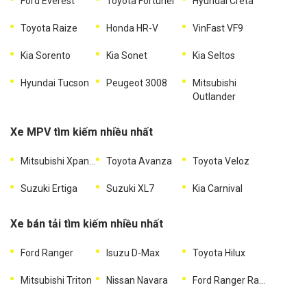
Ford Everest
Toyota Fortuner
Hyundai Creta
Toyota Raize
Honda HR-V
VinFast VF9
Kia Sorento
Kia Sonet
Kia Seltos
Hyundai Tucson
Peugeot 3008
Mitsubishi
Outlander
Xe MPV tìm kiếm nhiều nhất
Mitsubishi Xpander
Toyota Avanza
Toyota Veloz
Suzuki Ertiga
Suzuki XL7
Kia Carnival
Xe bán tải tìm kiếm nhiều nhất
Ford Ranger
Isuzu D-Max
Toyota Hilux
Mitsubishi Triton
Nissan Navara
Ford Ranger Raptor