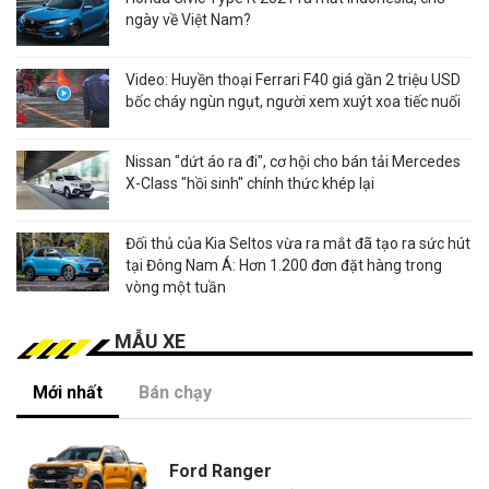
ngày về Việt Nam?
Video: Huyền thoại Ferrari F40 giá gần 2 triệu USD
bốc cháy ngùn ngụt, người xem xuýt xoa tiếc nuối
Nissan "dứt áo ra đi", cơ hội cho bán tải Mercedes
X-Class "hồi sinh" chính thức khép lại
Đối thủ của Kia Seltos vừa ra mắt đã tạo ra sức hút
tại Đông Nam Á: Hơn 1.200 đơn đặt hàng trong
vòng một tuần
MẪU XE
Mới nhất
Bán chạy
Ford Ranger