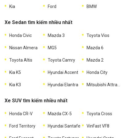
Kia
Ford
BMW
Xe Sedan tìm kiếm nhiều nhất
Honda Civic
Mazda 3
Toyota Vios
Nissan Almera
MG5
Mazda 6
Toyota Altis
Toyota Camry
Mazda 2
Kia K5
Hyundai Accent
Honda City
Kia K3
Hyundai Elantra
Mitsubishi Attrage
Xe SUV tìm kiếm nhiều nhất
Honda CR-V
Mazda CX-5
Toyota Cross
Ford Territory
Hyundai Santafe
VinFast VF8