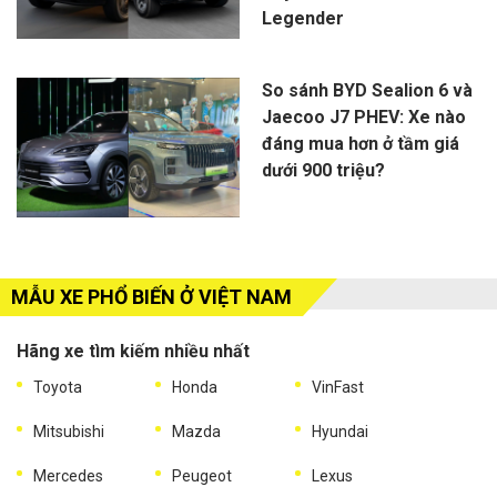
Legender
So sánh BYD Sealion 6 và
Jaecoo J7 PHEV: Xe nào
đáng mua hơn ở tầm giá
dưới 900 triệu?
MẪU XE PHỔ BIẾN Ở VIỆT NAM
Hãng xe tìm kiếm nhiều nhất
Toyota
Honda
VinFast
Mitsubishi
Mazda
Hyundai
Mercedes
Peugeot
Lexus