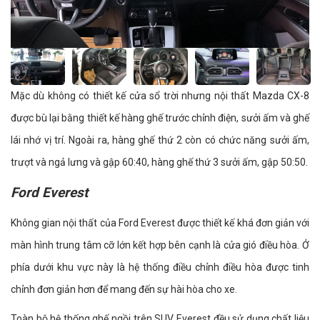
Mặc dù không có thiết kế cửa sổ trời nhưng nội thất Mazda CX-8
được bù lại bằng thiết kế hàng ghế trước chỉnh điện, sưởi ấm và ghế
lái nhớ vị trí. Ngoài ra, hàng ghế thứ 2 còn có chức năng sưởi ấm,
trượt và ngả lưng và gập 60:40, hàng ghế thứ 3 sưởi ấm, gập 50:50.
Ford Everest
Không gian nội thất của Ford Everest được thiết kế khá đơn giản với
màn hình trung tâm cỡ lớn kết hợp bên cạnh là cửa gió điều hòa. Ở
phía dưới khu vực này là hệ thống điều chỉnh điều hòa được tinh
chỉnh đơn giản hơn để mang đến sự hài hòa cho xe.
Toàn bộ hệ thống ghế ngồi trên SUV Everest đều sử dụng chất liệu