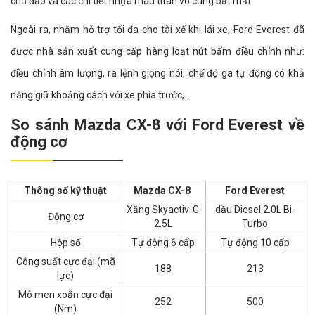
chủ đạo và các chi tiết nhựa màu titan vô cùng bắt mắt.
Ngoài ra, nhằm hỗ trợ tối đa cho tài xế khi lái xe, Ford Everest đã
được nhà sản xuất cung cấp hàng loạt nút bấm điều chỉnh như:
điều chỉnh âm lượng, ra lệnh giọng nói, chế độ ga tự động có khả
năng giữ khoảng cách với xe phía trước,...
So sánh Mazda CX-8 với Ford Everest về
động cơ
Thông số kỹ thuật
Mazda CX-8
Ford Everest
Xăng Skyactiv-G
dầu Diesel 2.0L Bi-
Động cơ
2.5L
Turbo
Hộp số
Tự động 6 cấp
Tự động 10 cấp
Công suất cực đại (mã
188
213
lực)
Mô men xoắn cực đại
252
500
(Nm)