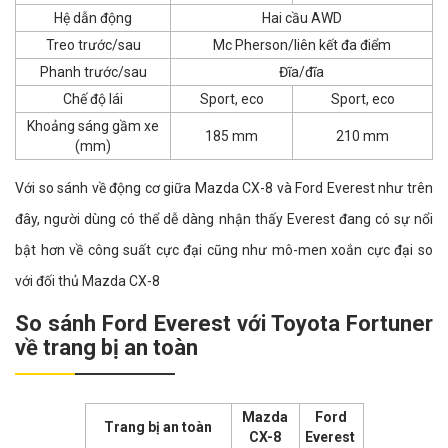
Hệ dẫn động
Hai cầu AWD
Treo trước/sau
Mc Pherson/liên kết đa điểm
Phanh trước/sau
Đĩa/đĩa
Chế độ lái
Sport, eco
Sport, eco
Khoảng sáng gầm xe
185 mm
210 mm
(mm)
Với so sánh về động cơ giữa Mazda CX-8 và Ford Everest như trên
đây, người dùng có thể dễ dàng nhận thấy Everest đang có sự nổi
bật hơn về công suất cực đại cũng như mô-men xoắn cực đại so
với đối thủ Mazda CX-8
So sánh Ford Everest với Toyota Fortuner
về trang bị an toàn
Mazda
Ford
Trang bị an toàn
CX-8
Everest