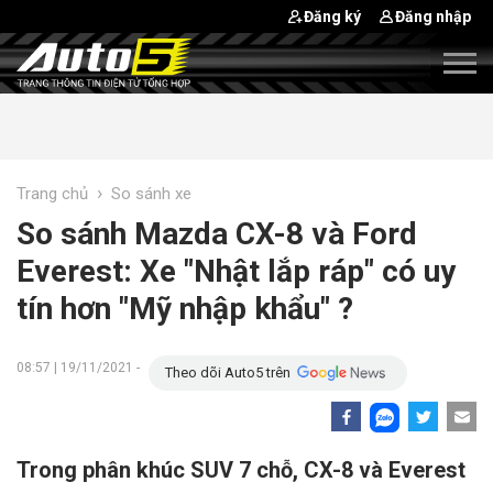
Đăng ký
Đăng nhập
›
Trang chủ
So sánh xe
So sánh Mazda CX-8 và Ford
Everest: Xe "Nhật lắp ráp" có uy
tín hơn "Mỹ nhập khẩu" ?
08:57 | 19/11/2021 -
Theo dõi Auto5 trên
Trong phân khúc SUV 7 chỗ, CX-8 và Everest