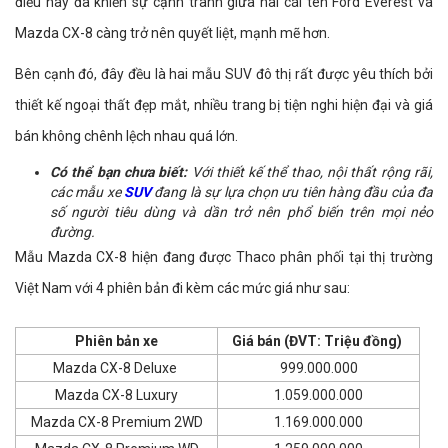
điều này đã khiến sự cạnh tranh giữa hai cái tên Ford Everest và
Mazda CX-8 càng trở nên quyết liệt, mạnh mẽ hơn.
Bên cạnh đó, đây đều là hai mẫu SUV đô thị rất được yêu thích bởi
thiết kế ngoại thất đẹp mắt, nhiều trang bị tiện nghi hiện đại và giá
bán không chênh lệch nhau quá lớn.
Có thể bạn chưa biết:
Với thiết kế thể thao, nội thất rộng rãi,
các mẫu xe
SUV
đang là sự lựa chọn ưu tiên hàng đầu của đa
số người tiêu dùng và dần trở nên phổ biến trên mọi nẻo
đường.
Mẫu Mazda CX-8 hiện đang được Thaco phân phối tại thị trường
Việt Nam với 4 phiên bản đi kèm các mức giá như sau:
Phiên bản xe
Giá bán (ĐVT: Triệu đồng)
Mazda CX-8 Deluxe
999.000.000
Mazda CX-8 Luxury
1.059.000.000
Mazda CX-8 Premium 2WD
1.169.000.000