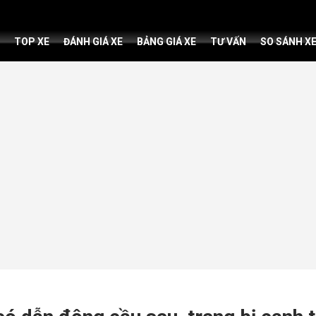
TOP XE
ĐÁNH GIÁ XE
BẢNG GIÁ XE
TƯ VẤN
SO SÁNH X