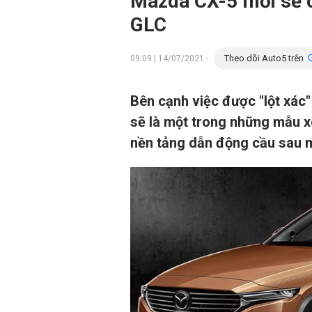
Mazda CX-5 mới sẽ c
GLC
Theo dõi Auto5 trên
09:09 | 14/07/2021 -
Bên cạnh việc được "lột xác
sẽ là một trong những mẫu x
nền tảng dẫn động cầu sau m