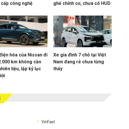
 cấp công nghệ
ghế chỉnh cơ, chưa có HUD
điện hóa của Nissan đi
Xe gia đình 7 chỗ tại Việt
2.000 km không cần
Nam đang rẻ chưa từng
nhiên liệu, lập kỷ lục
thấy
iới
M
VinFast