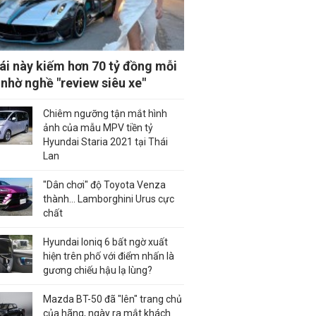
ái này kiếm hơn 70 tỷ đồng mỗi
nhờ nghề "review siêu xe"
Chiêm ngưỡng tận mắt hình
ảnh của mẫu MPV tiền tỷ
Hyundai Staria 2021 tại Thái
Lan
"Dân chơi" độ Toyota Venza
thành... Lamborghini Urus cực
chất
Hyundai Ioniq 6 bất ngờ xuất
hiện trên phố với điểm nhấn là
gương chiếu hậu lạ lùng?
Mazda BT-50 đã "lên" trang chủ
của hãng, ngày ra mắt khách