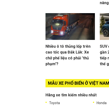
nâng
Nhiều ô tô thủng lốp trên
SUV 
cao tốc qua Đắk Lắk: Xe
gần 
chở phế liệu có phải 'thủ
tiếp 
phạm'?
thế g
MẪU XE PHỔ BIẾN Ở VIỆT NA
Hãng xe tìm kiếm nhiều nhất
Toyota
Honda