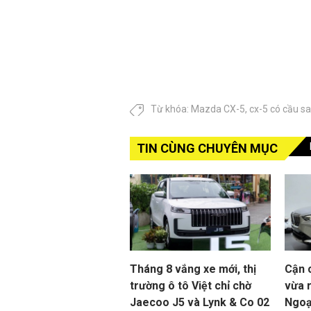
Từ khóa:
Mazda CX-5
,
cx-5 có cầu s
TIN CÙNG CHUYÊN MỤC
Tháng 8 vắng xe mới, thị
Cận 
trường ô tô Việt chỉ chờ
vừa r
Jaecoo J5 và Lynk & Co 02
Ngoạ