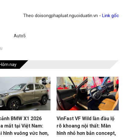
Theo doisongphapluat.nguoiduatin.vn -
Link gốc
Auto5
au
Hôm nay
cảnh BMW X1 2026
VinFast VF Wild lần đầu lộ
a mắt tại Việt Nam:
rõ khoang nội thất: Màn
i hình vuông vức hơn,
hình nhỏ hơn bản concept,