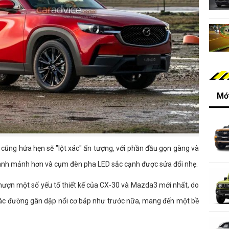
Mới
i cũng hứa hẹn sẽ "lột xác" ấn tượng, với phần đầu gọn gàng và
thanh mảnh hơn và cụm đèn pha LED sắc cạnh được sửa đổi nhẹ.
ượn một số yếu tố thiết kế của CX-30 và Mazda3 mới nhất, do
các đường gân dập nổi cơ bắp như trước nữa, mang đến một bề