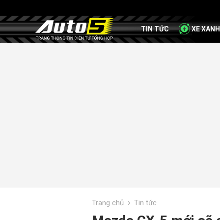
TIN TỨC
XE XANH
›
Trang chủ
Tin tức