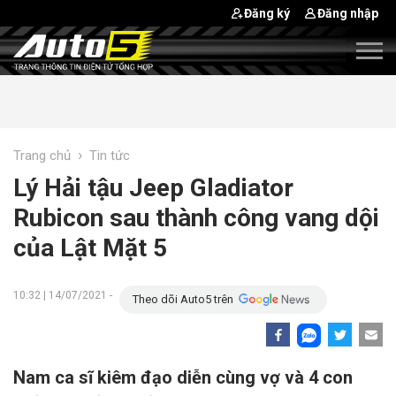
Đăng ký
Đăng nhập
›
Trang chủ
Tin tức
Lý Hải tậu Jeep Gladiator
Rubicon sau thành công vang dội
của Lật Mặt 5
10:32 | 14/07/2021 -
Theo dõi Auto5 trên
Nam ca sĩ kiêm đạo diễn cùng vợ và 4 con