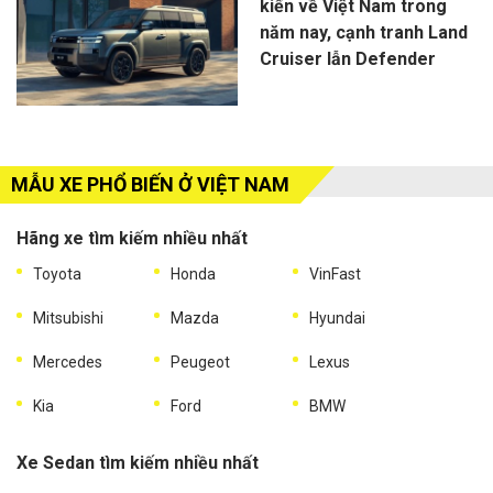
kiến về Việt Nam trong
năm nay, cạnh tranh Land
Cruiser lẫn Defender
MẪU XE PHỔ BIẾN Ở VIỆT NAM
Hãng xe tìm kiếm nhiều nhất
Toyota
Honda
VinFast
Mitsubishi
Mazda
Hyundai
Mercedes
Peugeot
Lexus
Kia
Ford
BMW
Xe Sedan tìm kiếm nhiều nhất