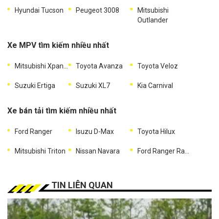
Hyundai Tucson
Peugeot 3008
Mitsubishi
Outlander
Xe MPV tìm kiếm nhiều nhất
Mitsubishi Xpander
Toyota Avanza
Toyota Veloz
Suzuki Ertiga
Suzuki XL7
Kia Carnival
Xe bán tải tìm kiếm nhiều nhất
Ford Ranger
Isuzu D-Max
Toyota Hilux
Mitsubishi Triton
Nissan Navara
Ford Ranger Raptor
TIN LIÊN QUAN