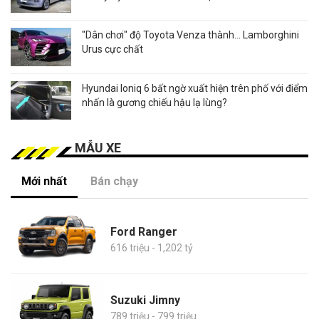
"Dân chơi" độ Toyota Venza thành... Lamborghini
Urus cực chất
Hyundai Ioniq 6 bất ngờ xuất hiện trên phố với điểm
nhấn là gương chiếu hậu lạ lùng?
MẪU XE
Mới nhất
Bán chạy
Ford Ranger
616 triệu - 1,202 tỷ
Suzuki Jimny
789 triệu - 799 triệu