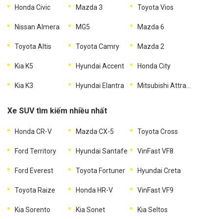
Honda Civic
Mazda 3
Toyota Vios
Nissan Almera
MG5
Mazda 6
Toyota Altis
Toyota Camry
Mazda 2
Kia K5
Hyundai Accent
Honda City
Kia K3
Hyundai Elantra
Mitsubishi Attrage
Xe SUV tìm kiếm nhiều nhất
Honda CR-V
Mazda CX-5
Toyota Cross
Ford Territory
Hyundai Santafe
VinFast VF8
Ford Everest
Toyota Fortuner
Hyundai Creta
Toyota Raize
Honda HR-V
VinFast VF9
Kia Sorento
Kia Sonet
Kia Seltos