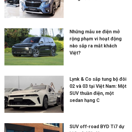
Những mẫu xe điện mở
rộng phạm vi hoạt động
nào sắp ra mắt khách
Việt?
Lynk & Co sắp tung bộ đôi
02 và 03 tại Việt Nam: Một
SUV thuần điện, một
sedan hạng C
SUV off-road BYD Ti7 dự