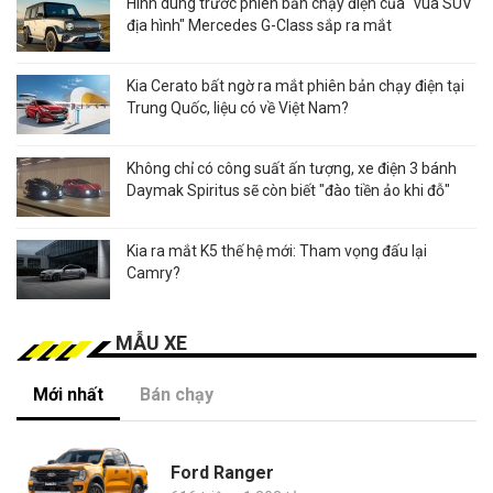
Hình dung trước phiên bản chạy điện của "vua SUV
địa hình" Mercedes G-Class sắp ra mắt
Kia Cerato bất ngờ ra mắt phiên bản chạy điện tại
Trung Quốc, liệu có về Việt Nam?
Không chỉ có công suất ấn tượng, xe điện 3 bánh
Daymak Spiritus sẽ còn biết "đào tiền ảo khi đỗ"
Kia ra mắt K5 thế hệ mới: Tham vọng đấu lại
Camry?
MẪU XE
Mới nhất
Bán chạy
Ford Ranger