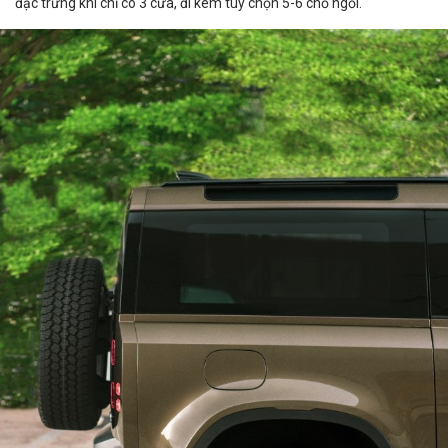
đặc trưng khi chỉ có 3 cửa, đi kèm tùy chọn 5-6 chỗ ngồi.