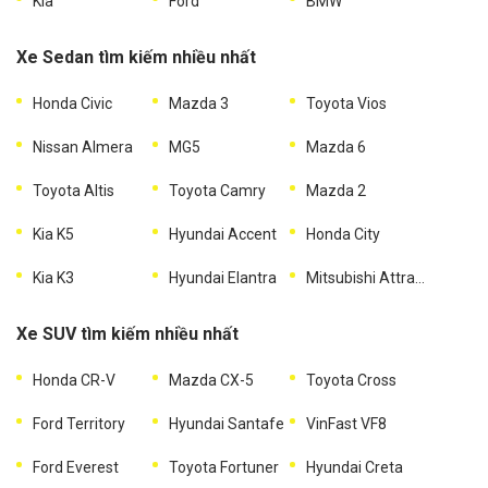
Kia
Ford
BMW
Xe Sedan tìm kiếm nhiều nhất
Honda Civic
Mazda 3
Toyota Vios
Nissan Almera
MG5
Mazda 6
Toyota Altis
Toyota Camry
Mazda 2
Kia K5
Hyundai Accent
Honda City
Kia K3
Hyundai Elantra
Mitsubishi Attrage
Xe SUV tìm kiếm nhiều nhất
Honda CR-V
Mazda CX-5
Toyota Cross
Ford Territory
Hyundai Santafe
VinFast VF8
Ford Everest
Toyota Fortuner
Hyundai Creta