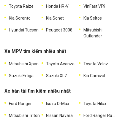
Toyota Raize
Honda HR-V
VinFast VF9
Kia Sorento
Kia Sonet
Kia Seltos
Hyundai Tucson
Peugeot 3008
Mitsubishi
Outlander
Xe MPV tìm kiếm nhiều nhất
Mitsubishi Xpander
Toyota Avanza
Toyota Veloz
Suzuki Ertiga
Suzuki XL7
Kia Carnival
Xe bán tải tìm kiếm nhiều nhất
Ford Ranger
Isuzu D-Max
Toyota Hilux
Mitsubishi Triton
Nissan Navara
Ford Ranger Raptor