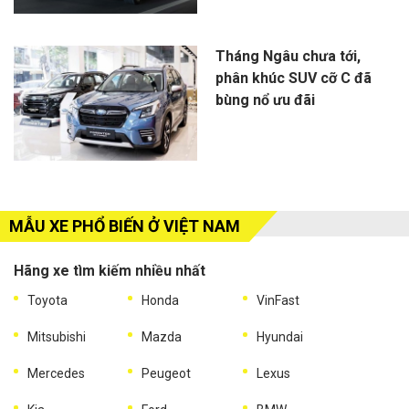
Tháng Ngâu chưa tới,
phân khúc SUV cỡ C đã
bùng nổ ưu đãi
MẪU XE PHỔ BIẾN Ở VIỆT NAM
Hãng xe tìm kiếm nhiều nhất
Toyota
Honda
VinFast
Mitsubishi
Mazda
Hyundai
Mercedes
Peugeot
Lexus