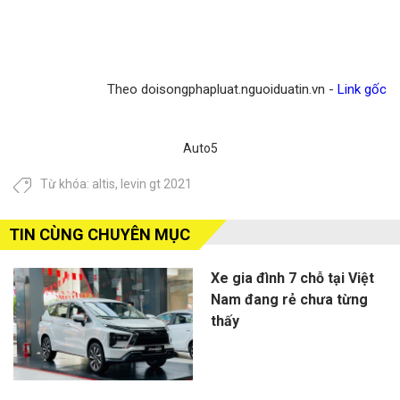
Theo doisongphapluat.nguoiduatin.vn -
Link gốc
Auto5
Từ khóa:
altis
,
levin gt 2021
TIN CÙNG CHUYÊN MỤC
Xe gia đình 7 chỗ tại Việt
Nam đang rẻ chưa từng
thấy