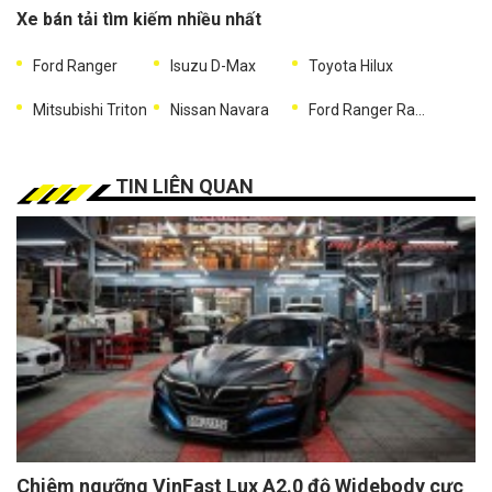
Xe bán tải tìm kiếm nhiều nhất
Ford Ranger
Isuzu D-Max
Toyota Hilux
Mitsubishi Triton
Nissan Navara
Ford Ranger Raptor
TIN LIÊN QUAN
Chiêm ngưỡng VinFast Lux A2.0 độ Widebody cực