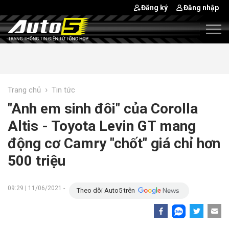
Đăng ký
Đăng nhập
›
Trang chủ
Tin tức
"Anh em sinh đôi" của Corolla
Altis - Toyota Levin GT mang
động cơ Camry "chốt" giá chỉ hơn
500 triệu
09:29 | 11/06/2021 -
Theo dõi Auto5 trên