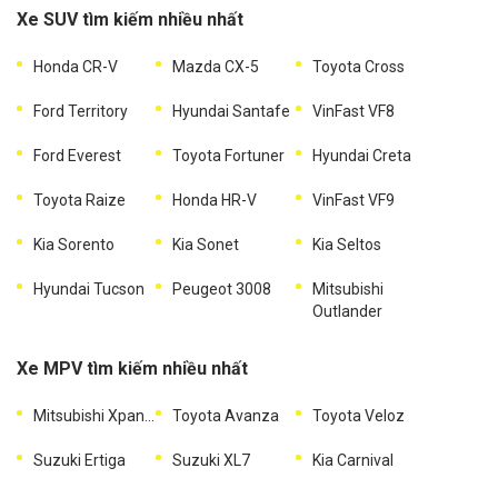
Xe SUV tìm kiếm nhiều nhất
Honda CR-V
Mazda CX-5
Toyota Cross
Ford Territory
Hyundai Santafe
VinFast VF8
Ford Everest
Toyota Fortuner
Hyundai Creta
Toyota Raize
Honda HR-V
VinFast VF9
Kia Sorento
Kia Sonet
Kia Seltos
Hyundai Tucson
Peugeot 3008
Mitsubishi
Outlander
Xe MPV tìm kiếm nhiều nhất
Mitsubishi Xpander
Toyota Avanza
Toyota Veloz
Suzuki Ertiga
Suzuki XL7
Kia Carnival