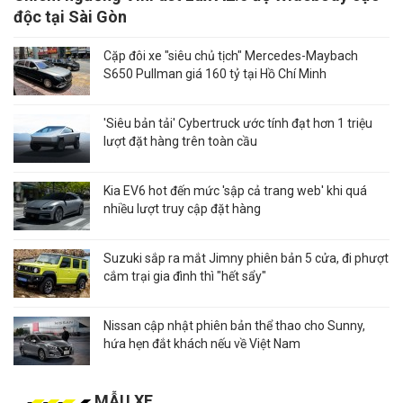
độc tại Sài Gòn
Cặp đôi xe "siêu chủ tịch" Mercedes-Maybach
S650 Pullman giá 160 tỷ tại Hồ Chí Minh
'Siêu bản tải' Cybertruck ước tính đạt hơn 1 triệu
lượt đặt hàng trên toàn cầu
Kia EV6 hot đến mức 'sập cả trang web' khi quá
nhiều lượt truy cập đặt hàng
Suzuki sắp ra mắt Jimny phiên bản 5 cửa, đi phượt
cắm trại gia đình thì "hết sẩy"
Nissan cập nhật phiên bản thể thao cho Sunny,
hứa hẹn đắt khách nếu về Việt Nam
MẪU XE