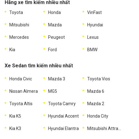
Hãng xe tìm kiếm nhiều nhất
Toyota
Honda
VinFast
Mitsubishi
Mazda
Hyundai
Mercedes
Peugeot
Lexus
Kia
Ford
BMW
Xe Sedan tìm kiếm nhiều nhất
Honda Civic
Mazda 3
Toyota Vios
Nissan Almera
MG5
Mazda 6
Toyota Altis
Toyota Camry
Mazda 2
Kia K5
Hyundai Accent
Honda City
Kia K3
Hyundai Elantra
Mitsubishi Attrage