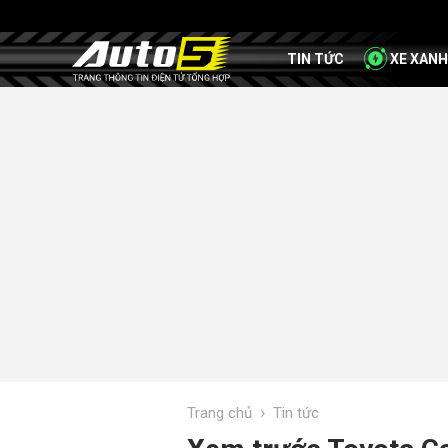
TIN TỨC
XE XANH
›
Trang chủ
Tin tức