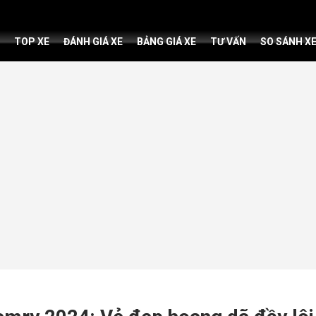
TOP XE
ĐÁNH GIÁ XE
BẢNG GIÁ XE
TƯ VẤN
SO SÁNH X