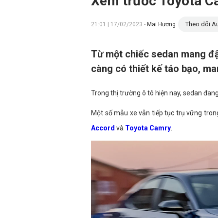
Xem trước Toyota Ca
Theo dõi Au
21:01 | 17/02/2023 -
Mai Hương
Từ một chiếc sedan mang đậ
càng có thiết kế táo bạo, m
Trong thị trường ô tô hiện nay, sedan đa
Một số mẫu xe vẫn tiếp tục trụ vững tro
Accord
và
Toyota Camry
.