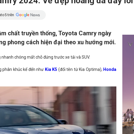
mry 2024: Vẻ đẹp hoang dã đầy lôi
to5 trên
m chất truyền thống, Toyota Camry ngày
ang phong cách hiện đại theo xu hướng mới.
ng nhanh chóng mất chỗ đứng trước xe tải và SUV.
ng phân khúc kể đến như
Kia K5
(đổi tên từ Kia Optima),
Honda