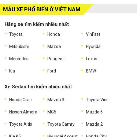
MẪU XE PHỔ BIẾN Ở VIỆT NAM
Hãng xe tìm kiếm nhiều nhất
Toyota
Honda
VinFast
Mitsubishi
Mazda
Hyundai
Mercedes
Peugeot
Lexus
Kia
Ford
BMW
Xe Sedan tìm kiếm nhiều nhất
Honda Civic
Mazda 3
Toyota Vios
Nissan Almera
MG5
Mazda 6
Toyota Altis
Toyota Camry
Mazda 2
Kia K5
Hyundai Accent
Honda City