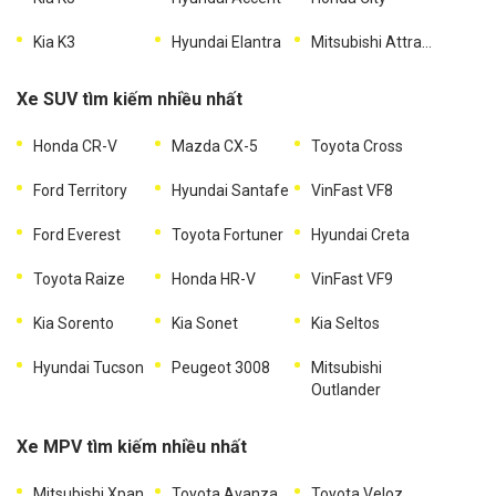
Kia K3
Hyundai Elantra
Mitsubishi Attrage
Xe SUV tìm kiếm nhiều nhất
Honda CR-V
Mazda CX-5
Toyota Cross
Ford Territory
Hyundai Santafe
VinFast VF8
Ford Everest
Toyota Fortuner
Hyundai Creta
Toyota Raize
Honda HR-V
VinFast VF9
Kia Sorento
Kia Sonet
Kia Seltos
Hyundai Tucson
Peugeot 3008
Mitsubishi
Outlander
Xe MPV tìm kiếm nhiều nhất
Mitsubishi Xpander
Toyota Avanza
Toyota Veloz