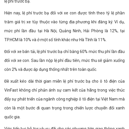
lệ phí trước bạ.
Hiện nay, lệ phí trước bạ đối với xe con được tính theo tỷ lệ phần
trăm giá trị xe tùy thuộc vào từng địa phương khi đăng ký. Ví dụ,
mức phí lần đầu tại Hà Nội, Quảng Ninh, Hải Phòng là 12%, tại
TP.HCM là 10% và ở một số tỉnh khác như Hà Tĩnh là 11%.
Đối với xe bán tải, lệ phí trước bạ chỉ bằng 60% mức thu phí lần đầu
đối với xe con. Sau lần nộp lệ phí đầu tiên, mức thu sẽ giảm xuống
còn 2% và được áp dụng thống nhất trên toàn quốc.
Đề xuất kéo dài thời gian miễn lệ phí trước bạ cho ô tô điện của
VinFast không chỉ phản ánh sự cam kết của hãng trong việc thúc
đẩy sự phát triển của ngành công nghiệp ô tô điện tại Việt Nam mà
còn là một bước đi quan trọng trong chiến lược chuyển đổi xanh
quốc gia.
Việc tiếp tục hỗ trợ và ưu đãi cho các phương tiện giao thông xanh